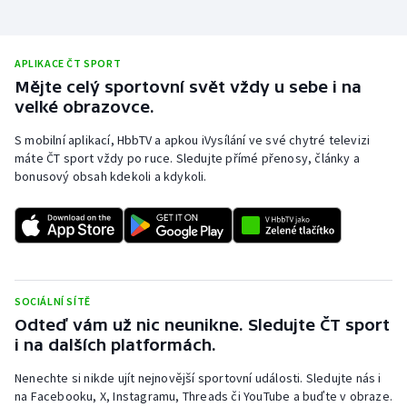
Olympijské hry
APLIKACE ČT SPORT
Parasport
Mějte celý sportovní svět vždy u sebe i na
velké obrazovce.
Plavání
S mobilní aplikací, HbbTV a apkou iVysílání ve své chytré televizi
Plážový volejbal
máte ČT sport vždy po ruce. Sledujte přímé přenosy, články a
bonusový obsah kdekoli a kdykoli.
Ragby
Rychlobruslení
Rychlostní kanoistika
SOCIÁLNÍ SÍTĚ
Odteď vám už nic neunikne. Sledujte ČT sport
Short track
i na dalších platformách.
Sportovní střelba
Nenechte si nikde ujít nejnovější sportovní události. Sledujte nás i
na Facebooku, X, Instagramu, Threads či YouTube a buďte v obraze.