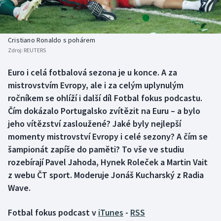
Baseball a softbal
Soutěže
Basketbal
Historické návraty
Cristiano Ronaldo s pohárem
Zdroj:
REUTERS
Biatlon
Aplikace ČT sport
Euro i celá fotbalová sezona je u konce. A za
Boby a skeleton
AZ kvíz
mistrovstvím Evropy, ale i za celým uplynulým
ročníkem se ohlíží i další díl Fotbal fokus podcastu.
Box
Čím dokázalo Portugalsko zvítězit na Euru – a bylo
jeho vítězství zasloužené? Jaké byly nejlepší
Curling
momenty mistrovství Evropy i celé sezony? A čím se
šampionát zapíše do paměti? To vše ve studiu
Dostihy
rozebírají Pavel Jahoda, Hynek Roleček a Martin Vait
Florbal
z webu ČT sport. Moderuje Jonáš Kucharský z Radia
Wave.
Futsal
Fotbal fokus podcast v
iTunes
-
RSS
Golf