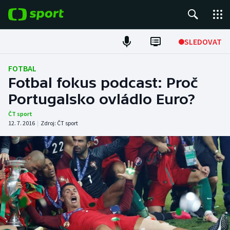
POPULÁRNÍ
SLEDOVAT
Fotbal
FOTBAL
Fotbal fokus podcast: Proč
Hokej
Portugalsko ovládlo Euro?
Tenis
ČT sport
12. 7. 2016
|
Zdroj:
ČT sport
Atletika
Cyklistika
DALŠÍ SPORTY
Americký fotbal
NEPŘEHLÉDNĚTE