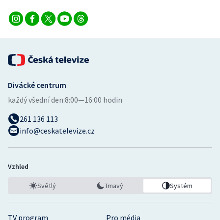
Stolní tenis
Triatlon
Veslování
Vodní slalom
Divácké centrum
každý všední den:
8:00—16:00 hodin
Volejbal
261 136 113
Ostatní
info@ceskatelevize.cz
Vzhled
Světlý
Tmavý
Systém
TV program
Pro média