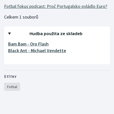
Fotbal fokus podcast: Proč Portugalsko ovládlo Euro?
Gymnastika
Celkem 1 souborů
Házená
Hudba použita ze skladeb
Jezdectví
Bam Bam - Oro Flash
Judo
Black Ant - Michael Vendette
Krasobruslení
Lezení
ŠTÍTKY
Lyže a snowboard
Fotbal
Moderní pětiboj
Motorsport