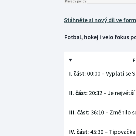
Stáhněte si nový díl ve for
Fotbal, hokej i velo fokus 
F
I. část:
00:00 – Vyplatí se S
II. část:
20:32 – Je největš
III. část:
36:10 – Změnilo s
IV. část:
45:30 – Tipovačka 