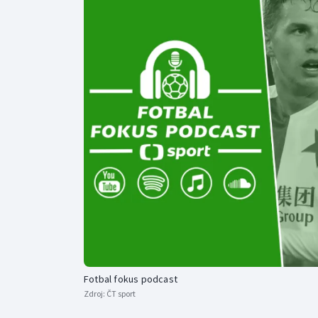
Curling
Dostihy
Florbal
Futsal
Golf
Gymnastika
Fotbal fokus podcast
Zdroj:
ČT sport