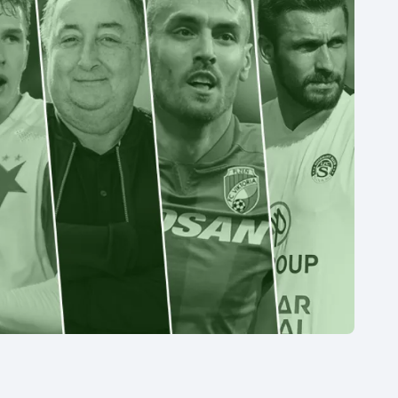
Moderní pětiboj
Triatlon
Motorsport
Veslování
Olympijské hry
Vodní slalom
Parasport
Volejbal
Plavání
Ostatní
Plážový volejbal