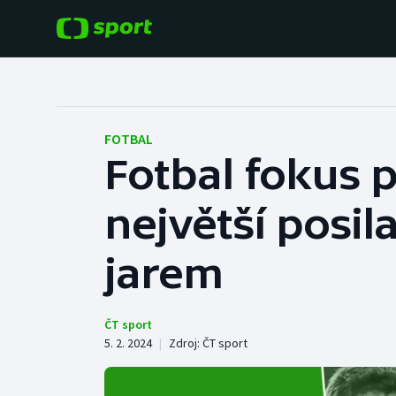
POPULÁRNÍ
DALŠÍ SPORTY
Fotbal
Americký fotbal
FOTBAL
Fotbal fokus 
Hokej
Baseball a softbal
největší posil
Tenis
Basketbal
Atletika
jarem
Biatlon
Cyklistika
Boby a skeleton
ČT sport
5. 2. 2024
|
Zdroj:
ČT sport
Box