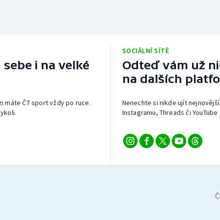
SOCIÁLNÍ SÍTĚ
 sebe i na velké
Odteď vám už nic
na dalších platf
izi máte ČT sport vždy po ruce.
Nenechte si nikde ujít nejnovější
ykoli.
Instagramu, Threads či YouTube 
Č