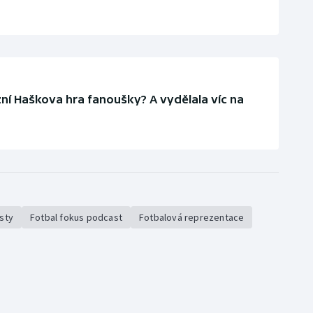
zní Haškova hra fanoušky? A vydělala víc na
sty
Fotbal fokus podcast
Fotbalová reprezentace