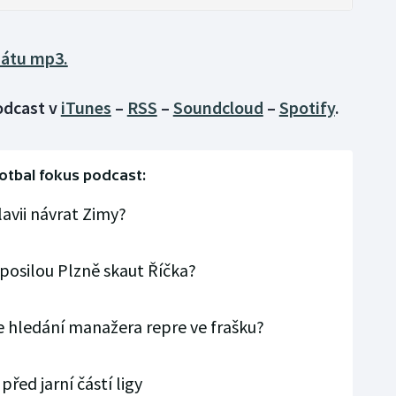
mátu mp3.
podcast v
iTunes
–
RSS
–
Soundcloud
–
Spotify
.
otbal fokus podcast:
lavii návrat Zimy?
í posilou Plzně skaut Říčka?
e hledání manažera repre ve frašku?
před jarní částí ligy