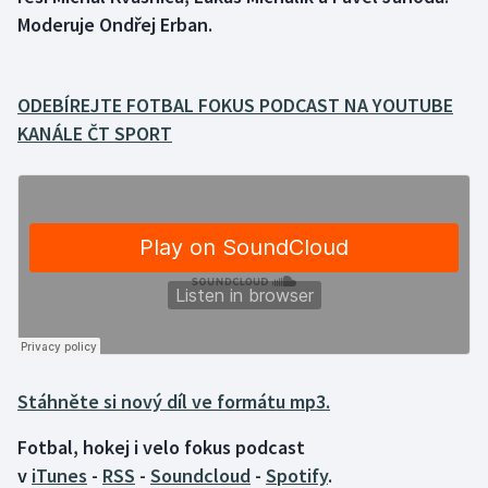
Moderuje Ondřej Erban.
Gymnastika
Házená
ODEBÍREJTE FOTBAL FOKUS PODCAST NA YOUTUBE
KANÁLE ČT SPORT
Jezdectví
Judo
Krasobruslení
Lezení
Lyže a snowboard
Stáhněte si nový díl ve formátu mp3.
Moderní pětiboj
Fotbal, hokej i velo fokus podcast
Motorsport
v
iTunes
-
RSS
-
Soundcloud
-
Spotify
.