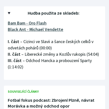
Olympijské hry
Hudba použita ze skladeb:
Parasport
Bam Bam - Oro Flash
Black Ant - Michael Vendette
Plavání
I. část
– Cizinci ve Slavii a šance českých celků v
Plážový volejbal
odvetách pohárů (00:00)
II. část
– Liberecké změny a Kozlův rukopis (54:04)
Ragby
III. část
– Odchod Hancka a probouzení Sparty
Rychlobruslení
(1:14:02)
Rychlostní kanoistika
Short track
SOUVISEJÍCÍ ČLÁNKY
Fotbal fokus podcast: Zbrojení Plzně, návrat
Sportovní střelba
Morávka a možný odchod opor