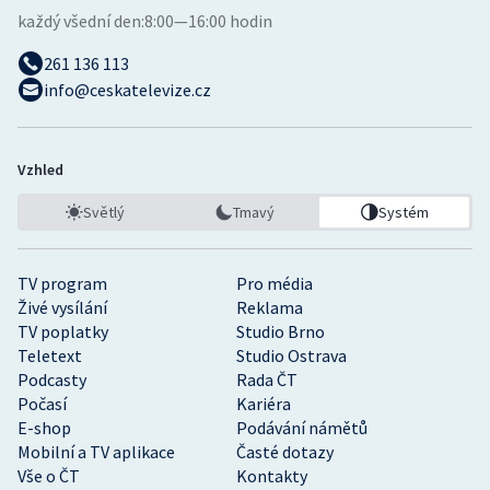
každý všední den:
8:00—16:00 hodin
261 136 113
info@ceskatelevize.cz
Vzhled
Světlý
Tmavý
Systém
TV program
Pro média
Živé vysílání
Reklama
TV poplatky
Studio Brno
Teletext
Studio Ostrava
Podcasty
Rada ČT
Počasí
Kariéra
E-shop
Podávání námětů
Mobilní a TV aplikace
Časté dotazy
Vše o ČT
Kontakty