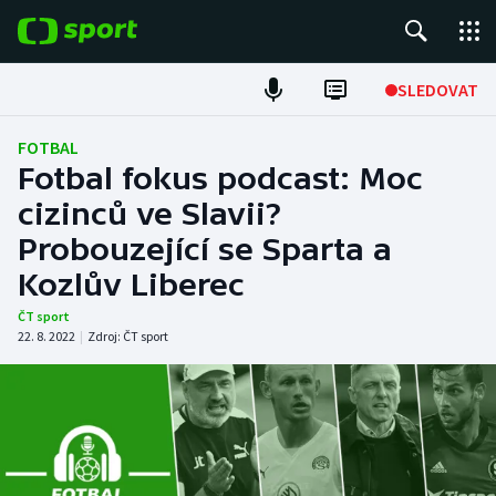
POPULÁRNÍ
SLEDOVAT
Fotbal
FOTBAL
Fotbal fokus podcast: Moc
Hokej
cizinců ve Slavii?
Probouzející se Sparta a
Tenis
Kozlův Liberec
Atletika
ČT sport
22. 8. 2022
|
Zdroj:
ČT sport
Cyklistika
DALŠÍ SPORTY
Americký fotbal
NEPŘEHLÉDNĚTE