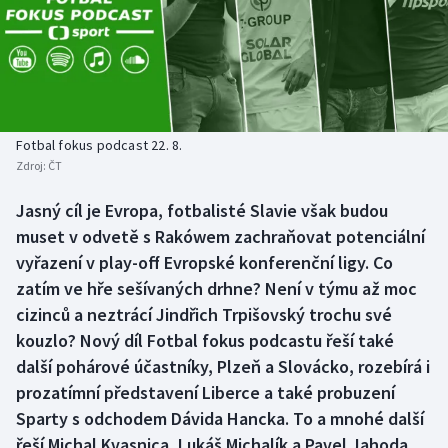
Baseball a softbal
Soutěže
Basketbal
Historické návraty
Biatlon
Aplikace ČT sport
Fotbal fokus podcast 22. 8.
Boby a skeleton
AZ kvíz
Zdroj:
ČT
Box
Jasný cíl je Evropa, fotbalisté Slavie však budou
muset v odvetě s Rakówem zachraňovat potenciální
Curling
vyřazení v play-off Evropské konferenční ligy. Co
zatím ve hře sešívaných drhne? Není v týmu až moc
Dostihy
cizinců a neztrácí Jindřich Trpišovský trochu své
kouzlo? Nový díl Fotbal fokus podcastu řeší také
Florbal
další pohárové účastníky, Plzeň a Slovácko, rozebírá i
prozatímní představení Liberce a také probuzení
Futsal
Sparty s odchodem Dávida Hancka. To a mnohé další
řeší Michal Kvasnica, Lukáš Michalík a Pavel Jahoda.
Golf