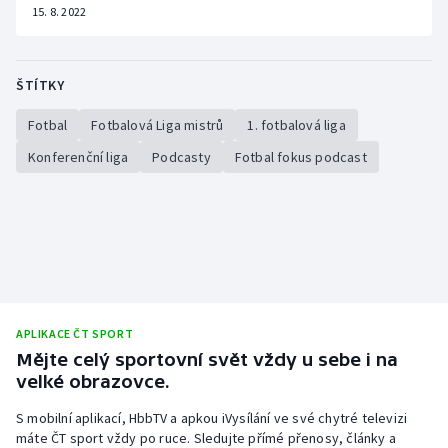
Stolní tenis
15. 8. 2022
Triatlon
ŠTÍTKY
Veslování
Fotbal
Fotbalová Liga mistrů
1. fotbalová liga
Vodní slalom
Konferenční liga
Podcasty
Fotbal fokus podcast
Volejbal
Ostatní
APLIKACE ČT SPORT
Mějte celý sportovní svět vždy u sebe i na
velké obrazovce.
S mobilní aplikací, HbbTV a apkou iVysílání ve své chytré televizi
máte ČT sport vždy po ruce. Sledujte přímé přenosy, články a