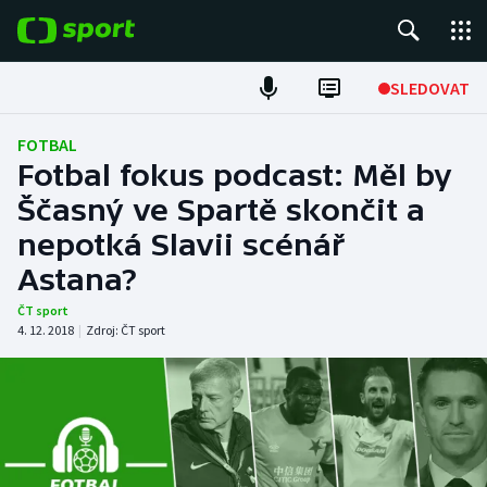
POPULÁRNÍ
SLEDOVAT
Fotbal
FOTBAL
Fotbal fokus podcast: Měl by
Hokej
Ščasný ve Spartě skončit a
nepotká Slavii scénář
Tenis
Astana?
Atletika
ČT sport
4. 12. 2018
|
Zdroj:
ČT sport
Cyklistika
DALŠÍ SPORTY
Americký fotbal
NEPŘEHLÉDNĚTE