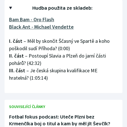
Hudba použita ze skladeb:
Olympijské hry
Bam Bam - Oro Flash
Parasport
Black Ant - Michael Vendette
Plavání
I. část
– Měl by skončit Ščasný ve Spartě a koho
poškodil sudí Příhoda? (0:00)
Plážový volejbal
II. část
– Postoupí Slavia a Plzeň do jarní části
pohárů? (42:32)
Ragby
III. část
– Je česká skupina kvalifikace ME
Rychlobruslení
hratelná? (1:05:14)
Rychlostní kanoistika
Short track
SOUVISEJÍCÍ ČLÁNKY
Fotbal fokus podcast: Uteče Plzni bez
Sportovní střelba
Krmenčíka boj o titul a kam by měl jít Ševčík?