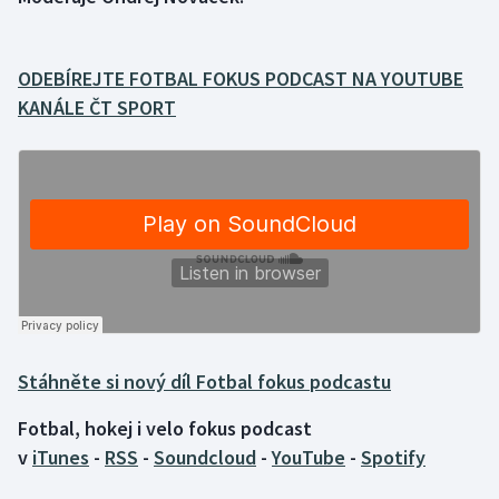
Gymnastika
ODEBÍREJTE FOTBAL FOKUS PODCAST NA YOUTUBE
Házená
KANÁLE ČT SPORT
Jezdectví
Judo
Krasobruslení
Lezení
Lyže a snowboard
Stáhněte si nový díl Fotbal fokus podcastu
Moderní pětiboj
Fotbal, hokej i velo fokus podcast
v
iTunes
-
RSS
-
Soundcloud
-
YouTube
-
Spotify
Motorsport