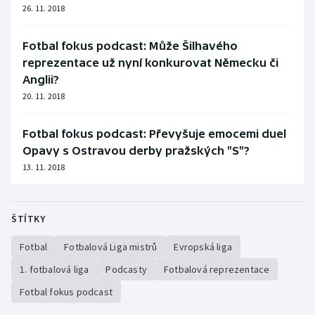
Stolní tenis
26. 11. 2018
Triatlon
Fotbal fokus podcast: Může Šilhavého
reprezentace už nyní konkurovat Německu či
Veslování
Anglii?
20. 11. 2018
Vodní slalom
Fotbal fokus podcast: Převyšuje emocemi duel
Volejbal
Opavy s Ostravou derby pražských "S"?
13. 11. 2018
Ostatní
ŠTÍTKY
Fotbal
Fotbalová Liga mistrů
Evropská liga
1. fotbalová liga
Podcasty
Fotbalová reprezentace
Fotbal fokus podcast