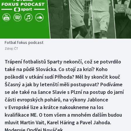
Baseball a softbal
Soutěže
Basketbal
Historické návraty
Biatlon
Aplikace ČT sport
Fotbal fokus podcast
Boby a skeleton
AZ kvíz
Zdroj:
ČT
Box
Trápení fotbalistů Sparty nekončí, což se potvrdilo
také na půdě Slovácka. Co stojí za krizí? Koho
Curling
poškodil v utkání sudí Příhoda? Měl by skončit kouč
Ščasný a jak by letenští měli postupovat? Podíváme
Dostihy
se ale také na šance Slavie s Plzní na postup do jarní
části evropských pohárů, na výkony Jablonce
Florbal
v Evropské lize a krátce nakoukneme na los
kvalifikace ME. O tom všem a mnohém dalším budou
Futsal
mluvit Martin Vait, Karel Häring a Pavel Jahoda.
Moderuje Ondřej Nováček.
Golf