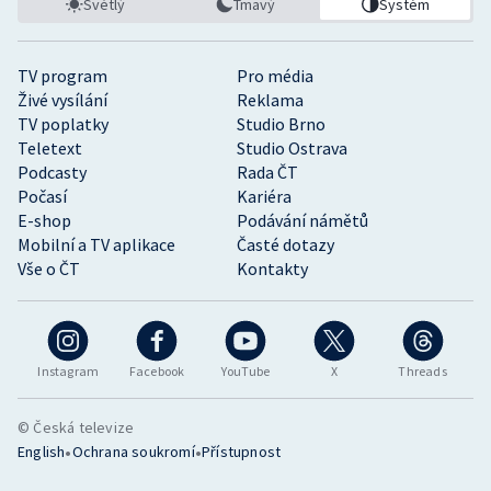
Světlý
Tmavý
Systém
TV program
Pro média
Živé vysílání
Reklama
TV poplatky
Studio Brno
Teletext
Studio Ostrava
Podcasty
Rada ČT
Počasí
Kariéra
E-shop
Podávání námětů
Mobilní a TV aplikace
Časté dotazy
Vše o ČT
Kontakty
Instagram
Facebook
YouTube
X
Threads
© Česká televize
•
•
English
Ochrana soukromí
Přístupnost