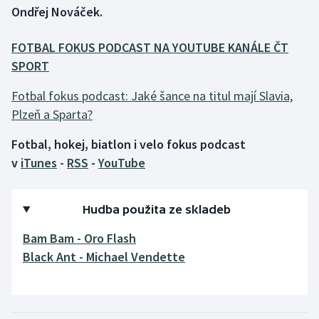
Ondřej Nováček.
Gymnastika
FOTBAL FOKUS PODCAST NA YOUTUBE KANÁLE ČT
SPORT
Házená
Fotbal fokus podcast: Jaké šance na titul mají Slavia,
Jezdectví
Plzeň a Sparta?
Judo
Fotbal, hokej, biatlon i velo fokus podcast
v
iTunes
-
RSS
-
YouTube
Krasobruslení
Lezení
Hudba použita ze skladeb
Bam Bam - Oro Flash
Lyže a snowboard
Black Ant - Michael Vendette
Moderní pětiboj
Motorsport