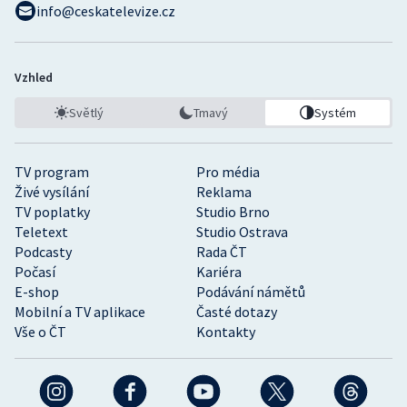
info@ceskatelevize.cz
Vzhled
Světlý
Tmavý
Systém
TV program
Pro média
Živé vysílání
Reklama
TV poplatky
Studio Brno
Teletext
Studio Ostrava
Podcasty
Rada ČT
Počasí
Kariéra
E-shop
Podávání námětů
Mobilní a TV aplikace
Časté dotazy
Vše o ČT
Kontakty