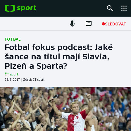
POPULÁRNÍ
SLEDOVAT
Fotbal
FOTBAL
Fotbal fokus podcast: Jaké
Hokej
šance na titul mají Slavia,
Plzeň a Sparta?
Tenis
ČT sport
Atletika
25. 7. 2017
|
Zdroj:
ČT sport
Cyklistika
DALŠÍ SPORTY
Americký fotbal
NEPŘEHLÉDNĚTE