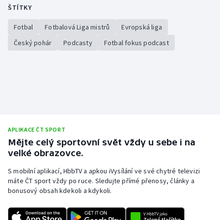
ŠTÍTKY
Olympijské hry
Fotbal
Fotbalová Liga mistrů
Evropská liga
Parasport
Český pohár
Podcasty
Fotbal fokus podcast
Plavání
Plážový volejbal
Ragby
APLIKACE ČT SPORT
Rychlobruslení
Mějte celý sportovní svět vždy u sebe i na
velké obrazovce.
Rychlostní kanoistika
S mobilní aplikací, HbbTV a apkou iVysílání ve své chytré televizi
Short track
máte ČT sport vždy po ruce. Sledujte přímé přenosy, články a
bonusový obsah kdekoli a kdykoli.
Sportovní střelba