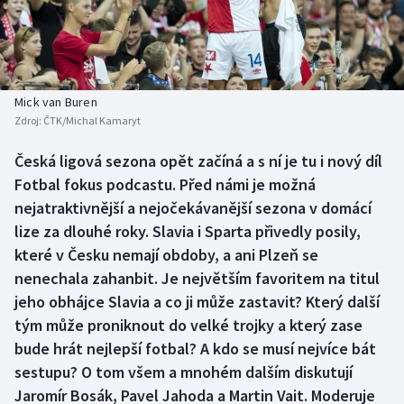
Baseball a softbal
Soutěže
Basketbal
Historické návraty
Biatlon
Aplikace ČT sport
Mick van Buren
Zdroj:
ČTK/Michal Kamaryt
Boby a skeleton
AZ kvíz
Česká ligová sezona opět začíná a s ní je tu i nový díl
Fotbal fokus podcastu. Před námi je možná
Box
nejatraktivnější a nejočekávanější sezona v domácí
Curling
lize za dlouhé roky. Slavia i Sparta přivedly posily,
které v Česku nemají obdoby, a ani Plzeň se
Dostihy
nenechala zahanbit. Je největším favoritem na titul
jeho obhájce Slavia a co ji může zastavit? Který další
Florbal
tým může proniknout do velké trojky a který zase
bude hrát nejlepší fotbal? A kdo se musí nejvíce bát
Futsal
sestupu? O tom všem a mnohém dalším diskutují
Jaromír Bosák, Pavel Jahoda a Martin Vait. Moderuje
Golf