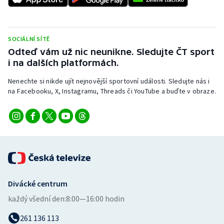
Stolní tenis
Triatlon
SOCIÁLNÍ SÍTĚ
Odteď vám už nic neunikne. Sledujte ČT sport
Veslování
i na dalších platformách.
Vodní slalom
Nenechte si nikde ujít nejnovější sportovní události. Sledujte nás i
na Facebooku, X, Instagramu, Threads či YouTube a buďte v obraze.
Volejbal
Ostatní
Divácké centrum
každý všední den:
8:00—16:00 hodin
261 136 113