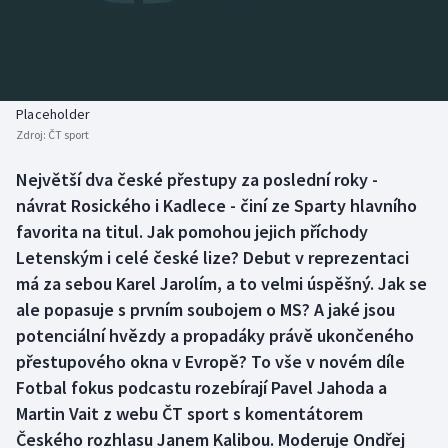
Baseball a softbal
Soutěže
Basketbal
Historické návraty
Biatlon
Aplikace ČT sport
Placeholder
Zdroj:
ČT sport
Boby a skeleton
AZ kvíz
Největší dva české přestupy za poslední roky -
návrat Rosického i Kadlece - činí ze Sparty hlavního
Box
favorita na titul. Jak pomohou jejich příchody
Curling
Letenským i celé české lize? Debut v reprezentaci
má za sebou Karel Jarolím, a to velmi úspěšný. Jak se
Dostihy
ale popasuje s prvním soubojem o MS? A jaké jsou
potenciální hvězdy a propadáky právě ukončeného
Florbal
přestupového okna v Evropě? To vše v novém díle
Fotbal fokus podcastu rozebírají Pavel Jahoda a
Futsal
Martin Vait z webu ČT sport s komentátorem
Českého rozhlasu Janem Kalibou. Moderuje Ondřej
Golf