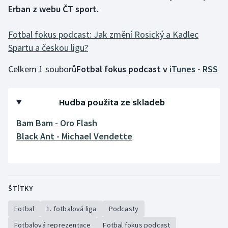
Erban z webu ČT sport.
Gymnastika
Fotbal fokus podcast: Jak změní Rosický a Kadlec
Spartu a českou ligu?
Házená
Celkem 1 souborů
Fotbal fokus podcast v
iTunes
-
RSS
Jezdectví
Judo
Hudba použita ze skladeb
Krasobruslení
Bam Bam - Oro Flash
Black Ant - Michael Vendette
Lezení
Lyže a snowboard
ŠTÍTKY
Moderní pětiboj
Fotbal
1. fotbalová liga
Podcasty
Motorsport
Fotbalová reprezentace
Fotbal fokus podcast