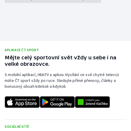
Olympijské hry
Parasport
Plavání
APLIKACE ČT SPORT
Plážový volejbal
Mějte celý sportovní svět vždy u sebe i na
velké obrazovce.
Ragby
S mobilní aplikací, HbbTV a apkou iVysílání ve své chytré televizi
Rychlobruslení
máte ČT sport vždy po ruce. Sledujte přímé přenosy, články a
bonusový obsah kdekoli a kdykoli.
Rychlostní kanoistika
Short track
Sportovní střelba
SOCIÁLNÍ SÍTĚ