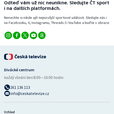
Odteď vám už nic neunikne. Sledujte ČT sport
Stolní tenis
i na dalších platformách.
Triatlon
Nenechte si nikde ujít nejnovější sportovní události. Sledujte nás i
na Facebooku, X, Instagramu, Threads či YouTube a buďte v obraze.
Veslování
Vodní slalom
Volejbal
Ostatní
Divácké centrum
každý všední den:
8:00—16:00 hodin
261 136 113
info@ceskatelevize.cz
Vzhled