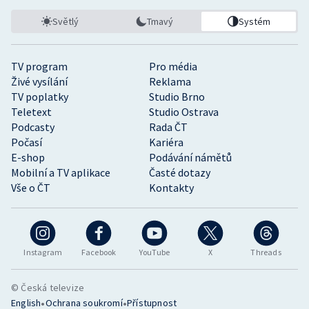
Světlý
Tmavý
Systém
TV program
Pro média
Živé vysílání
Reklama
TV poplatky
Studio Brno
Teletext
Studio Ostrava
Podcasty
Rada ČT
Počasí
Kariéra
E-shop
Podávání námětů
Mobilní a TV aplikace
Časté dotazy
Vše o ČT
Kontakty
Instagram
Facebook
YouTube
X
Threads
© Česká televize
•
•
English
Ochrana soukromí
Přístupnost