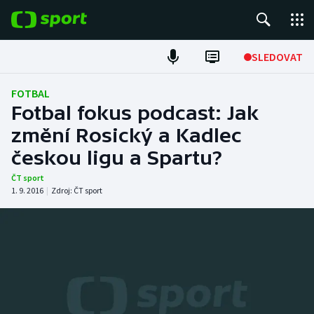
POPULÁRNÍ
SLEDOVAT
Fotbal
FOTBAL
Fotbal fokus podcast: Jak
Hokej
změní Rosický a Kadlec
českou ligu a Spartu?
Tenis
ČT sport
Atletika
1. 9. 2016
|
Zdroj:
ČT sport
Cyklistika
DALŠÍ SPORTY
Americký fotbal
NEPŘEHLÉDNĚTE