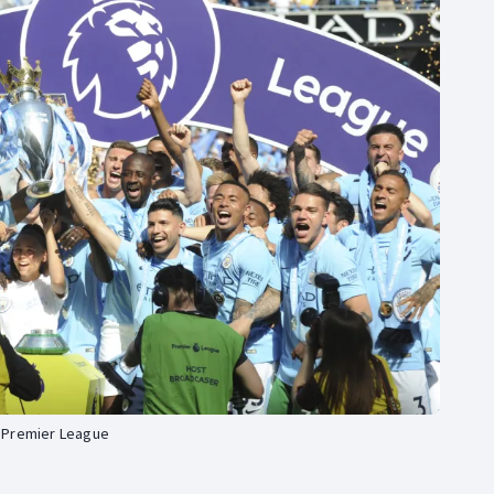
Moderní pětiboj
Triatlon
Motorsport
Veslování
Olympijské hry
Vodní slalom
Parasport
Volejbal
Plavání
Ostatní
Plážový volejbal
 v Premier League