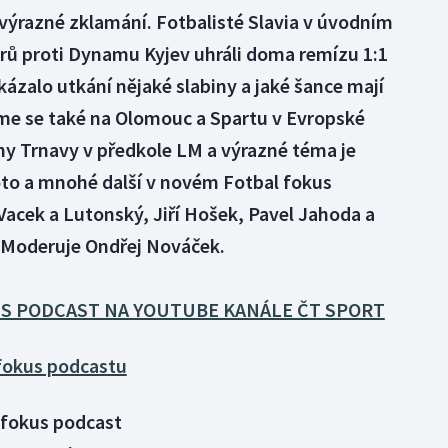
 výrazné zklamání. Fotbalisté Slavia v úvodním
trů proti Dynamu Kyjev uhráli doma remízu 1:1
Ukázalo utkání nějaké slabiny a jaké šance mají
me se také na Olomouc a Spartu v Evropské
ony Trnavy v předkole LM a výrazné téma je
to a mnohé další v novém Fotbal fokus
acek a Lutonský, Jiří Hošek, Pavel Jahoda a
. Moderuje Ondřej Nováček.
S PODCAST NA YOUTUBE KANÁLE ČT SPORT
 fokus podcastu
o fokus podcast