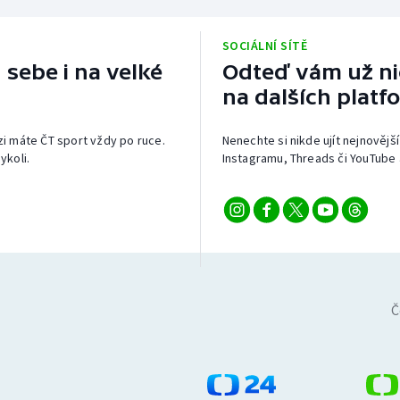
SOCIÁLNÍ SÍTĚ
 sebe i na velké
Odteď vám už nic
na dalších platf
izi máte ČT sport vždy po ruce.
Nenechte si nikde ujít nejnovější
ykoli.
Instagramu, Threads či YouTube 
Č