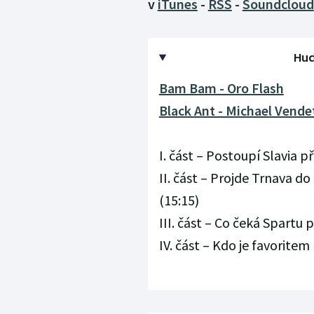
v
iTunes
-
RSS
-
Soundcloud
Hud
Bam Bam - Oro Flash
Black Ant - Michael Vende
I. část – Postoupí Slavia 
II. část – Projde Trnava d
(15:15)
III. část – Co čeká Spartu 
IV. část – Kdo je favorite