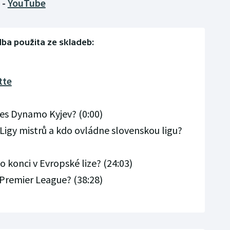
-
YouTube
ba použita ze skladeb:
tte
přes Dynamo Kyjev? (0:00)
o Ligy mistrů a kdo ovládne slovenskou ligu?
po konci v Evropské lize? (24:03)
m Premier League? (38:28)