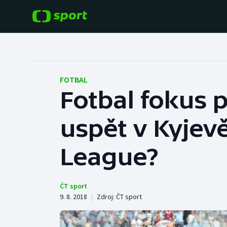
POPULÁRNÍ
DALŠÍ SPORTY
Fotbal
Americký fotbal
FOTBAL
Fotbal fokus 
Hokej
Baseball a softbal
uspět v Kyjev
Tenis
Basketbal
Atletika
League?
Biatlon
Cyklistika
Boby a skeleton
ČT sport
9. 8. 2018
|
Zdroj:
ČT sport
Box