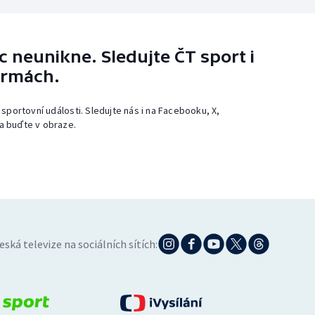
 neunikne. Sledujte ČT sport i
ormách.
 sportovní události. Sledujte nás i na Facebooku, X,
a buďte v obraze.
eská televize na sociálních sítích: