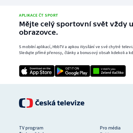
APLIKACE ČT SPORT
Mějte celý sportovní svět vždy u
obrazovce.
S mobilní aplikací, HbbTV a apkou iVysílání ve své chytré telev
Sledujte přímé přenosy, články a bonusový obsah kdekoli a kd
TV program
Pro média