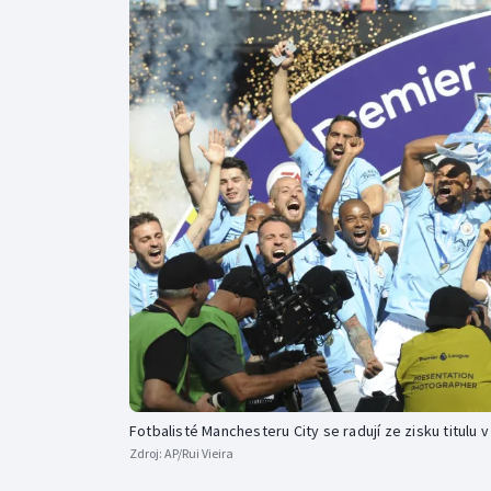
Curling
Dostihy
Florbal
Futsal
Golf
Gymnastika
Fotbalisté Manchesteru City se radují ze zisku titulu
Zdroj:
AP/Rui Vieira