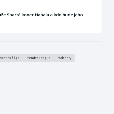
ůže Spartě konec Hapala a kdo bude jeho
Evropská liga
Premier League
Podcasty