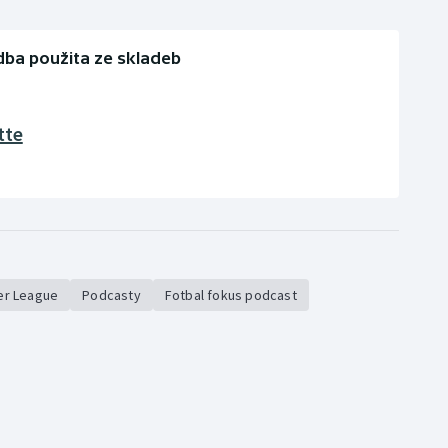
ba použita ze skladeb
tte
er League
Podcasty
Fotbal fokus podcast