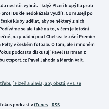
kdo nechtěl vyhrát. I když Plzeň klopýtla proti
o proti Dukle nedokázala využít. Co musejí po
české kluby udělat, aby se některý z nich
Podíváme se ale také na to, v čem je letošní
ečné, na parádní pouť Chelsea letošní Premier
a Pelty v českém fotbale. O tom, ale i mnohém
 fokus podcastu diskutují Pavel Hartman z
bu ctsport.cz Pavel Jahoda a Martin Vait.
řebují Plzeň a Slavia, aby obstály v Lize
o fokus podcast v
iTunes
-
RSS