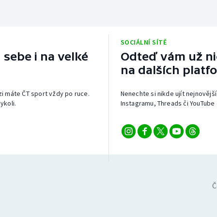
SOCIÁLNÍ SÍTĚ
 sebe i na velké
Odteď vám už nic
na dalších platf
izi máte ČT sport vždy po ruce.
Nenechte si nikde ujít nejnovější
ykoli.
Instagramu, Threads či YouTube 
Č