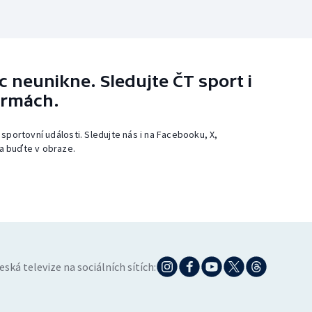
 neunikne. Sledujte ČT sport i
ormách.
 sportovní události. Sledujte nás i na Facebooku, X,
a buďte v obraze.
eská televize na sociálních sítích: