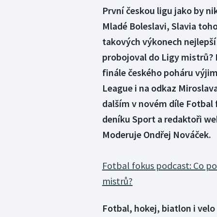
První českou ligu jako by ni
Mladé Boleslavi, Slavia toh
takových výkonech nejlepší 
probojoval do Ligy mistrů? 
finále českého poháru výjim
League i na odkaz Miroslav
dalším v novém díle Fotbal
deníku Sport a redaktoři we
Moderuje Ondřej Nováček.
Fotbal fokus podcast: Co pot
mistrů?
Fotbal, hokej, biatlon i vel