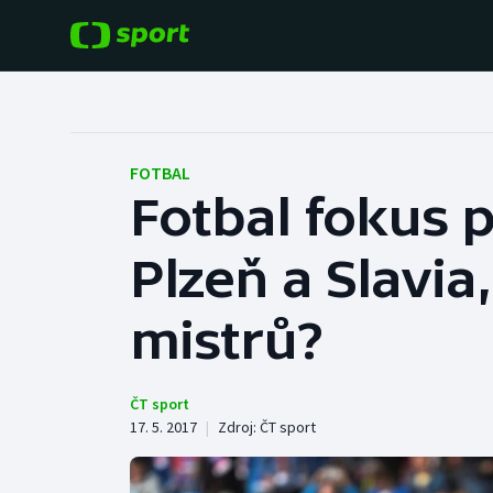
POPULÁRNÍ
DALŠÍ SPORTY
Fotbal
Americký fotbal
FOTBAL
Fotbal fokus p
Hokej
Baseball a softbal
Plzeň a Slavia
Tenis
Basketbal
Atletika
mistrů?
Biatlon
Cyklistika
Boby a skeleton
ČT sport
17. 5. 2017
|
Zdroj:
ČT sport
Box