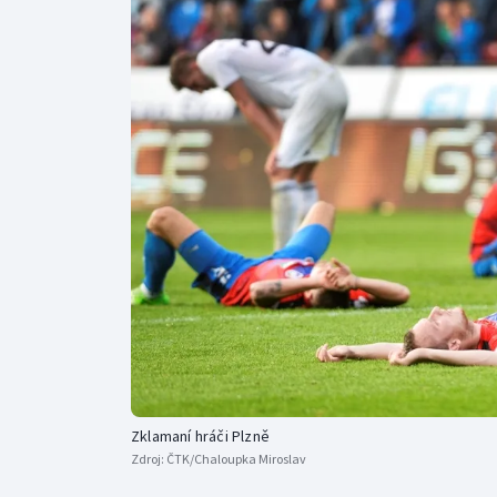
Curling
Dostihy
Florbal
Futsal
Golf
Gymnastika
Zklamaní hráči Plzně
Zdroj:
ČTK/Chaloupka Miroslav