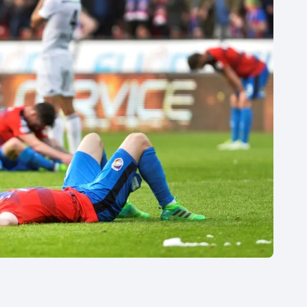
Moderní pětiboj
Triatlon
Motorsport
Veslování
Olympijské hry
Vodní slalom
Parasport
Volejbal
Plavání
Ostatní
Plážový volejbal