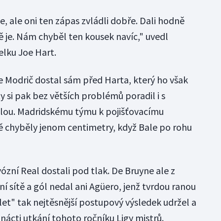
e, ale oni ten zápas zvládli dobře. Dali hodně
tě je. Nám chyběl ten kousek navíc," uvedl
lku Joe Hart.
 Modrič dostal sám před Harta, který ho však
y si pak bez větších problémů poradil i s
elou. Madridskému týmu k pojišťovacímu
ě chyběly jenom centimetry, když Bale po rohu
vózní Real dostali pod tlak. De Bruyne ale z
í sítě a gól nedal ani Agüero, jenž tvrdou ranou
let" tak nejtěsnější postupový výsledek udržel a
nácti utkání tohoto ročníku Ligy mistrů.