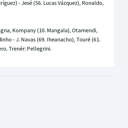
ríguez) - Jesé (56. Lucas Vázquez), Ronaldo,
agna, Kompany (10. Mangala), Otamendi,
inho - J. Navas (69. Iheanacho), Touré (61.
ro. Trenér: Pellegrini.