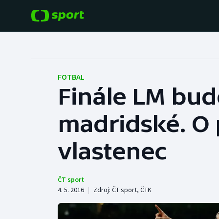
POPULÁRNÍ
DALŠÍ SPORTY
Fotbal
Americký fotbal
FOTBAL
Finále LM bud
Hokej
Baseball a softbal
madridské. O 
Tenis
Basketbal
Atletika
vlastenec
Biatlon
Cyklistika
Boby a skeleton
ČT sport
4. 5. 2016
|
Zdroj:
ČT sport
,
ČTK
Box