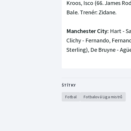
Kroos, Isco (66. James Rod
Bale. Trenér: Zidane.
Manchester City:
Hart - S
Clichy - Fernando, Fernand
Sterling), De Bruyne - Agüe
ŠTÍTKY
Fotbal
Fotbalová Liga mistrů