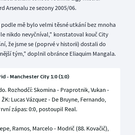
rd Arsenalu ze sezony 2005/06.
 podle mě bylo velmi těsné utkání bez mnoha
le nikdo nevyčníval," konstatoval kouč City
í, že jsme se (poprvé v historii) dostali do
enější tým," doplnil obránce Eliaquim Mangala.
id - Manchester City 1:0 (1:0)
do. Rozhodčí: Skomina - Praprotnik, Vukan -
.). ŽK: Lucas Vázquez - De Bruyne, Fernando,
rvní zápas: 0:0, postoupil Real.
Pepe, Ramos, Marcelo - Modrič (88. Kovačič),