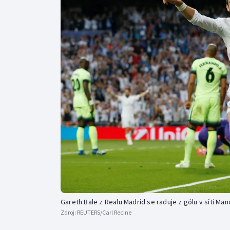
Curling
Dostihy
Florbal
Futsal
Golf
Gymnastika
Gareth Bale z Realu Madrid se raduje z gólu v síti Man
Zdroj:
REUTERS/Carl Recine