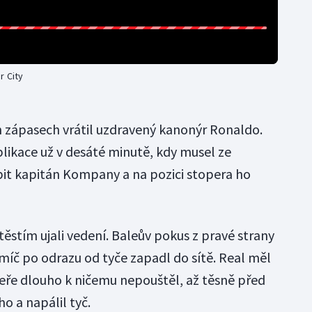
r City
h zápasech vrátil uzdravený kanonýr Ronaldo.
likace už v desáté minutě, kdy musel ze
it kapitán Kompany a na pozici stopera ho
těstím ujali vedení. Baleův pokus z pravé strany
míč po odrazu od tyče zapadl do sítě. Real měl
eře dlouho k ničemu nepouštěl, až těsně před
o a napálil tyč.