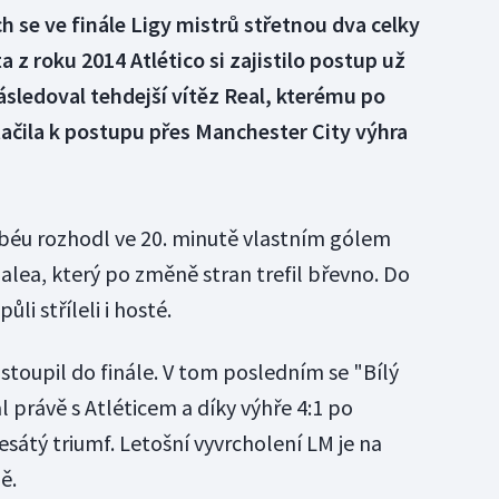
h se ve finále Ligy mistrů střetnou dva celky
a z roku 2014 Atlético si zajistilo postup už
ásledoval tehdejší vítěz Real, kterému po
stačila k postupu přes Manchester City výhra
béu rozhodl ve 20. minutě vlastním gólem
lea, který po změně stran trefil břevno. Do
li stříleli i hosté.
ostoupil do finále. V tom posledním se "Bílý
 právě s Atléticem a díky výhře 4:1 po
desátý triumf. Letošní vyvrcholení LM je na
ě.