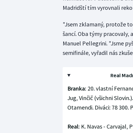
Madridští tím vyrovnali reko
"Jsem zklamaný, protože to
šancí. Oba týmy pracovaly, a
Manuel Pellegrini. "Jsme pyšn
semifinále, vyřadil nás zkuš
Real Madr
Branka:
20. vlastní Fernan
Jug, Vinčič (všichni Slovin
Otamendi. Diváci: 78 300. P
Real:
K. Navas - Carvajal, 