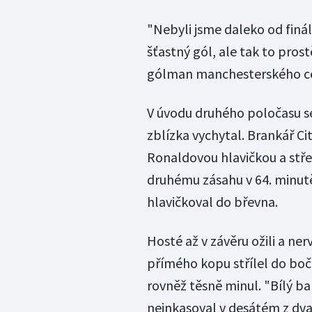
"Nebyli jsme daleko od finál
šťastný gól, ale tak to pros
gólman manchesterského ce
V úvodu druhého poločasu se
zblízka vychytal. Brankář Cit
Ronaldovou hlavičkou a stř
druhému zásahu v 64. minut
hlavičkoval do břevna.
Hosté až v závěru ožili a ner
přímého kopu střílel do bočn
rovněž těsně minul. "Bílý ba
neinkasoval v desátém z dva