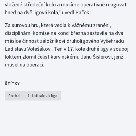
vložené středeční kolo a musíme operativně reagovat
Olympijské hry
hned na dvě ligová kola," uvedl Baček.
Parasport
Za surovou hru, která vedla k vážnému zranění,
disciplinární komise na konci března zastavila na dva
Plavání
měsíce činnost záložníkovi druholigového Vyšehradu
Ladislavu Volešákovi. Ten v 17. kole druhé ligy v souboji
Plážový volejbal
loktem zlomil čelist karvinskému Janu Šislerovi, jenž
musel na operaci.
Ragby
Rychlobruslení
ŠTÍTKY
Fotbal
1. fotbalová liga
Rychlostní kanoistika
Short track
Sportovní střelba