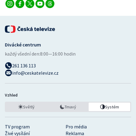
Divácké centrum
každý všední den:
8:00—16:00 hodin
261 136 113
info@ceskatelevize.cz
Vzhled
Světlý
Tmavý
Systém
TV program
Pro média
Živé vysílání
Reklama