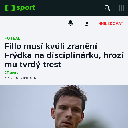
POPULÁRNÍ
SLEDOVAT
Fotbal
FOTBAL
Fillo musí kvůli zranění
Hokej
Frýdka na disciplinárku, hrozí
mu tvrdý trest
Tenis
ČT sport
Atletika
5. 5. 2016
|
Zdroj:
ČTK
Cyklistika
DALŠÍ SPORTY
Americký fotbal
NEPŘEHLÉDNĚTE