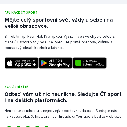
Stolní tenis
APLIKACE ČT SPORT
Triatlon
Mějte celý sportovní svět vždy u sebe i na
velké obrazovce.
Veslování
S mobilní aplikací, HbbTV a apkou iVysílání ve své chytré televizi
máte ČT sport vždy po ruce. Sledujte přímé přenosy, články a
Vodní slalom
bonusový obsah kdekoli a kdykoli.
Volejbal
Ostatní
SOCIÁLNÍ SÍTĚ
Odteď vám už nic neunikne. Sledujte ČT sport
i na dalších platformách.
Nenechte si nikde ujít nejnovější sportovní události. Sledujte nás i
na Facebooku, X, Instagramu, Threads či YouTube a buďte v obraze.