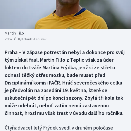
Baseball a softbal
Soutěže
Basketbal
Historické návraty
Biatlon
Aplikace ČT sport
Martin Fillo
Zdroj:
ČTK/Kolařík Stanislav
Boby a skeleton
AZ kvíz
Praha – V zápase potrestán nebyl a dokonce pro svůj
tým získal faul. Martin Fillo z Teplic však za úder
Box
loktem do tváře Martina Frýdka, jenž si ze střetu
Curling
odnesl těžký otřes mozku, bude muset před
Disciplinární komisi FAČR. Hráč severočeského celku
Dostihy
je předvolán na zasedání 19. května, které se
uskuteční pět dní po konci sezony. Zbylá tři kola tak
Florbal
může odehrát, neboť zatím nemá zastavenou
činnost, hrozí mu však trest v úvodu dalšího ročníku.
Futsal
Čtyřiadvacetiletý Frýdek svedl v druhém poločase
Golf