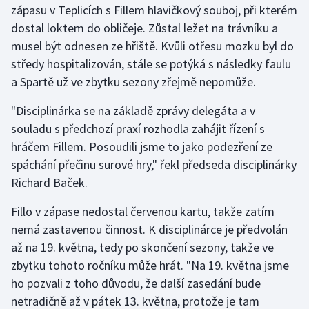
zápasu v Teplicích s Fillem hlavičkový souboj, při kterém
dostal loktem do obličeje. Zůstal ležet na trávníku a
Gymnastika
musel být odnesen ze hřiště. Kvůli otřesu mozku byl do
středy hospitalizován, stále se potýká s následky faulu
Házená
a Spartě už ve zbytku sezony zřejmě nepomůže.
Jezdectví
"Disciplinárka se na základě zprávy delegáta a v
souladu s předchozí praxí rozhodla zahájit řízení s
Judo
hráčem Fillem. Posoudili jsme to jako podezření ze
spáchání přečinu surové hry," řekl předseda disciplinárky
Krasobruslení
Richard Baček.
Lezení
Fillo v zápase nedostal červenou kartu, takže zatím
nemá zastavenou činnost. K disciplinárce je předvolán
Lyže a snowboard
až na 19. května, tedy po skončení sezony, takže ve
Moderní pětiboj
zbytku tohoto ročníku může hrát. "Na 19. května jsme
ho pozvali z toho důvodu, že další zasedání bude
Motorsport
netradičně až v pátek 13. května, protože je tam