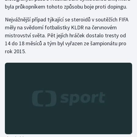
byla průkopníkem tohoto způsobu boje proti dopingu.
Olympijské hry
Nejvážnější případ týkající se steroidů v soutěžích FIFA
Parasport
měly na svědomí fotbalistky KLDR na červnovém
mistrovství světa. Pět jejích hráček dostalo tresty od
Plavání
14 do 18 měsíců a tým byl vyřazen ze šampionátu pro
rok 2015.
Plážový volejbal
Ragby
Rychlobruslení
Rychlostní kanoistika
Short track
Sportovní střelba