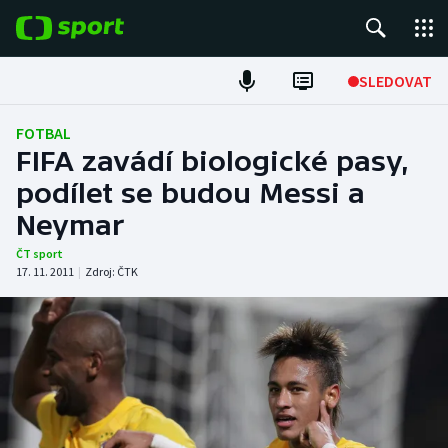
POPULÁRNÍ
SLEDOVAT
Fotbal
FOTBAL
FIFA zavádí biologické pasy,
Hokej
podílet se budou Messi a
Neymar
Tenis
ČT sport
Atletika
17. 11. 2011
|
Zdroj:
ČTK
Cyklistika
DALŠÍ SPORTY
Americký fotbal
NEPŘEHLÉDNĚTE