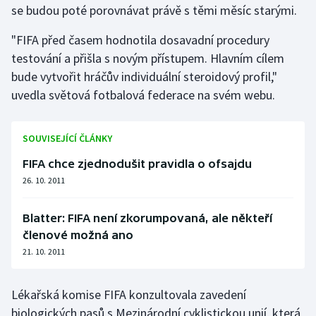
se budou poté porovnávat právě s těmi měsíc starými.
Gymnastika
"FIFA před časem hodnotila dosavadní procedury
testování a přišla s novým přístupem. Hlavním cílem
Házená
bude vytvořit hráčův individuální steroidový profil,"
uvedla světová fotbalová federace na svém webu.
Jezdectví
Judo
SOUVISEJÍCÍ ČLÁNKY
FIFA chce zjednodušit pravidla o ofsajdu
Krasobruslení
26. 10. 2011
Lezení
Blatter: FIFA není zkorumpovaná, ale někteří
Lyže a snowboard
členové možná ano
21. 10. 2011
Moderní pětiboj
Lékařská komise FIFA konzultovala zavedení
Motorsport
biologických pasů s Mezinárodní cyklistickou unií, která