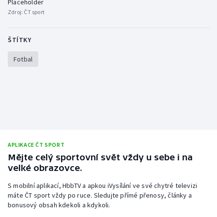
Placeholder
Stolní tenis
Zdroj:
ČT sport
Triatlon
ŠTÍTKY
Veslování
Fotbal
Vodní slalom
Volejbal
Ostatní
APLIKACE ČT SPORT
Mějte celý sportovní svět vždy u sebe i na
velké obrazovce.
S mobilní aplikací, HbbTV a apkou iVysílání ve své chytré televizi
máte ČT sport vždy po ruce. Sledujte přímé přenosy, články a
bonusový obsah kdekoli a kdykoli.