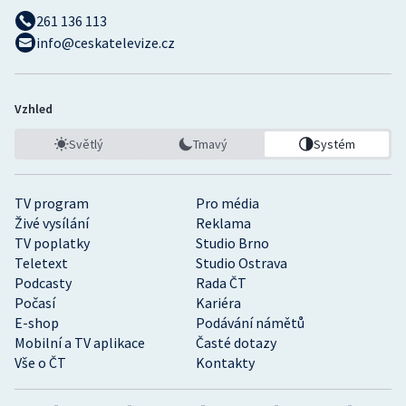
261 136 113
info@ceskatelevize.cz
Vzhled
Světlý
Tmavý
Systém
TV program
Pro média
Živé vysílání
Reklama
TV poplatky
Studio Brno
Teletext
Studio Ostrava
Podcasty
Rada ČT
Počasí
Kariéra
E-shop
Podávání námětů
Mobilní a TV aplikace
Časté dotazy
Vše o ČT
Kontakty