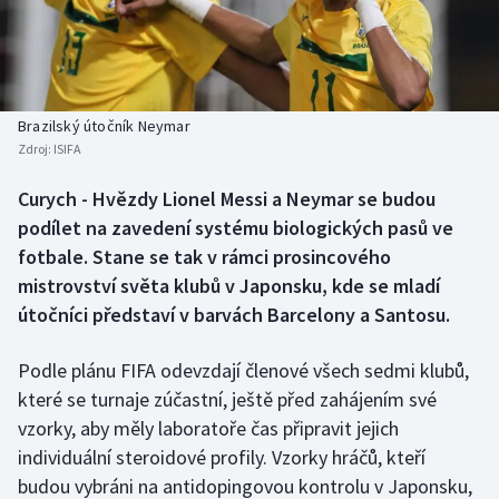
Baseball a softbal
Soutěže
Basketbal
Historické návraty
Biatlon
Aplikace ČT sport
Brazilský útočník Neymar
Zdroj:
ISIFA
Boby a skeleton
AZ kvíz
Curych - Hvězdy Lionel Messi a Neymar se budou
podílet na zavedení systému biologických pasů ve
Box
fotbale. Stane se tak v rámci prosincového
Curling
mistrovství světa klubů v Japonsku, kde se mladí
útočníci představí v barvách Barcelony a Santosu.
Dostihy
Podle plánu FIFA odevzdají členové všech sedmi klubů,
Florbal
které se turnaje zúčastní, ještě před zahájením své
vzorky, aby měly laboratoře čas připravit jejich
Futsal
individuální steroidové profily. Vzorky hráčů, kteří
budou vybráni na antidopingovou kontrolu v Japonsku,
Golf