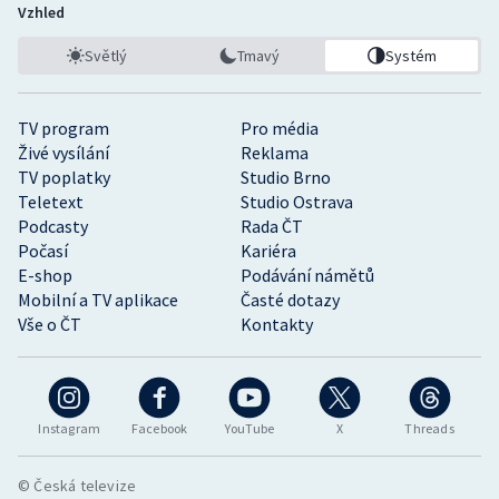
Vzhled
Světlý
Tmavý
Systém
TV program
Pro média
Živé vysílání
Reklama
TV poplatky
Studio Brno
Teletext
Studio Ostrava
Podcasty
Rada ČT
Počasí
Kariéra
E-shop
Podávání námětů
Mobilní a TV aplikace
Časté dotazy
Vše o ČT
Kontakty
Instagram
Facebook
YouTube
X
Threads
© Česká televize