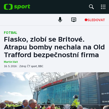
POPULÁRNÍ
SLEDOVAT
Fotbal
FOTBAL
Fiasko, zlobí se Britové.
Hokej
Atrapu bomby nechala na Old
Trafford bezpečnostní firma
Tenis
Martin Vait
Atletika
16. 5. 2016
|
Zdroj:
ČT sport
,
BBC
Cyklistika
DALŠÍ SPORTY
Americký fotbal
NEPŘEHLÉDNĚTE