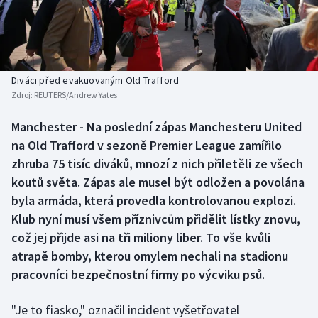
Baseball a softbal
Soutěže
Basketbal
Historické návraty
Biatlon
Aplikace ČT sport
Diváci před evakuovaným Old Trafford
Zdroj:
REUTERS/Andrew Yates
Boby a skeleton
AZ kvíz
Manchester - Na poslední zápas Manchesteru United
na Old Trafford v sezoně Premier League zamířilo
Box
zhruba 75 tisíc diváků, mnozí z nich přiletěli ze všech
Curling
koutů světa. Zápas ale musel být odložen a povolána
byla armáda, která provedla kontrolovanou explozi.
Dostihy
Klub nyní musí všem příznivcům přidělit lístky znovu,
což jej přijde asi na tři miliony liber. To vše kvůli
Florbal
atrapě bomby, kterou omylem nechali na stadionu
pracovníci bezpečnostní firmy po výcviku psů.
Futsal
"Je to fiasko," označil incident vyšetřovatel
Golf