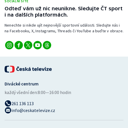
SOCIÁLNÍ SÍTĚ
Odteď vám už nic neunikne. Sledujte ČT sport
i na dalších platformách.
Nenechte si nikde ujít nejnovější sportovní události. Sledujte nás i
na Facebooku, X, Instagramu, Threads či YouTube a buďte v obraze.
Divácké centrum
každý všední den:
8:00—16:00 hodin
261 136 113
info@ceskatelevize.cz