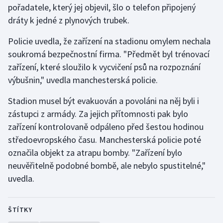
pořadatele, který jej objevil, šlo o telefon připojený
Olympijské hry
dráty k jedné z plynových trubek.
Parasport
Policie uvedla, že zařízení na stadionu omylem nechala
soukromá bezpečnostní firma. "Předmět byl trénovací
Plavání
zařízení, které sloužilo k vycvičení psů na rozpoznání
výbušnin," uvedla manchesterská policie.
Plážový volejbal
Stadion musel být evakuován a povoláni na něj byli i
Ragby
zástupci z armády. Za jejich přítomnosti pak bylo
zařízení kontrolovaně odpáleno před šestou hodinou
Rychlobruslení
středoevropského času. Manchesterská policie poté
označila objekt za atrapu bomby. "Zařízení bylo
Rychlostní kanoistika
neuvěřitelně podobné bombě, ale nebylo spustitelné,"
uvedla.
Short track
Sportovní střelba
ŠTÍTKY