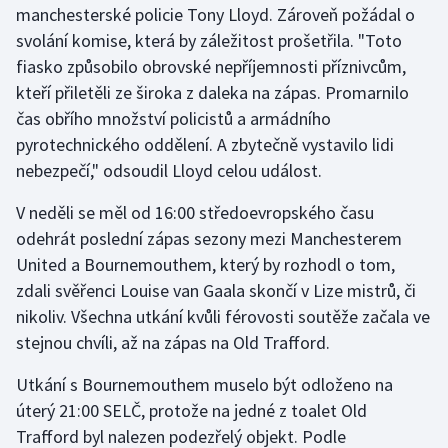
manchesterské policie Tony Lloyd. Zároveň požádal o
svolání komise, která by záležitost prošetřila. "Toto
Gymnastika
fiasko způsobilo obrovské nepříjemnosti příznivcům,
kteří přiletěli ze široka z daleka na zápas. Promarnilo
Házená
čas obřího množství policistů a armádního
Jezdectví
pyrotechnického oddělení. A zbytečně vystavilo lidi
nebezpečí," odsoudil Lloyd celou událost.
Judo
V neděli se měl od 16:00 středoevropského času
odehrát poslední zápas sezony mezi Manchesterem
Krasobruslení
United a Bournemouthem, který by rozhodl o tom,
Lezení
zdali svěřenci Louise van Gaala skončí v Lize mistrů, či
nikoliv. Všechna utkání kvůli férovosti soutěže začala ve
Lyže a snowboard
stejnou chvíli, až na zápas na Old Trafford.
Moderní pětiboj
Utkání s Bournemouthem muselo být odloženo na
úterý 21:00 SELČ, protože na jedné z toalet Old
Motorsport
Trafford byl nalezen podezřelý objekt. Podle