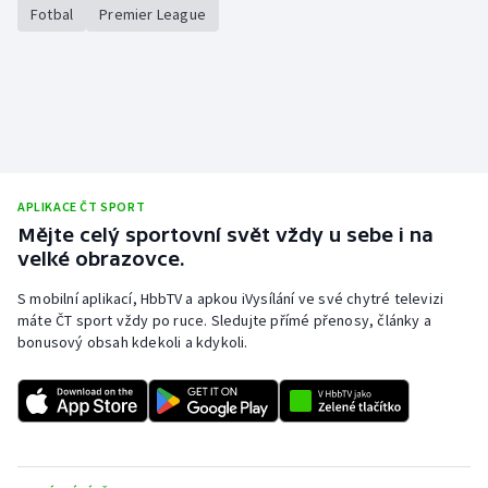
Stolní tenis
Fotbal
Premier League
Triatlon
Veslování
Vodní slalom
APLIKACE ČT SPORT
Volejbal
Mějte celý sportovní svět vždy u sebe i na
velké obrazovce.
Ostatní
S mobilní aplikací, HbbTV a apkou iVysílání ve své chytré televizi
máte ČT sport vždy po ruce. Sledujte přímé přenosy, články a
bonusový obsah kdekoli a kdykoli.