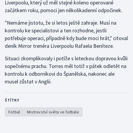
Liverpoolu, který už měl stejné koleno operované
začátkem roku, pomoci jen několikadenní odpočinek.
Gymnastika
"Nemáme jistotu, že si letos ještě zahraje. Musí na
Házená
kontrolu ke specialistovi a ten rozhodne, jestli
potřebuje operaci, případně kdy bude moci hrát," citoval
Jezdectví
deník Mirror trenéra Liverpoolu Rafaela Beníteze.
Judo
Situaci zkomplikovaly i potíže s leteckou dopravou kvůli
sopečnému prachu. Torres měl totiž v pátek odletět na
Krasobruslení
kontrolu k odborníkovi do Španělska, nakonec ale
musel zůstat v Anglii.
Lezení
Lyže a snowboard
ŠTÍTKY
Fotbal
Mistrovství světa ve fotbale
Moderní pětiboj
Motorsport