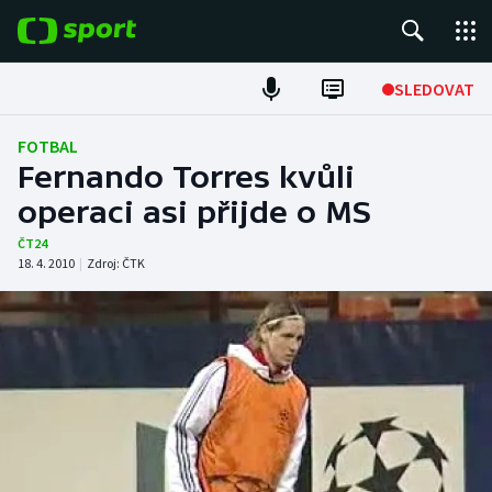
POPULÁRNÍ
SLEDOVAT
Fotbal
FOTBAL
Fernando Torres kvůli
Hokej
operaci asi přijde o MS
Tenis
ČT24
18. 4. 2010
|
Zdroj:
ČTK
Atletika
Cyklistika
DALŠÍ SPORTY
Americký fotbal
NEPŘEHLÉDNĚTE