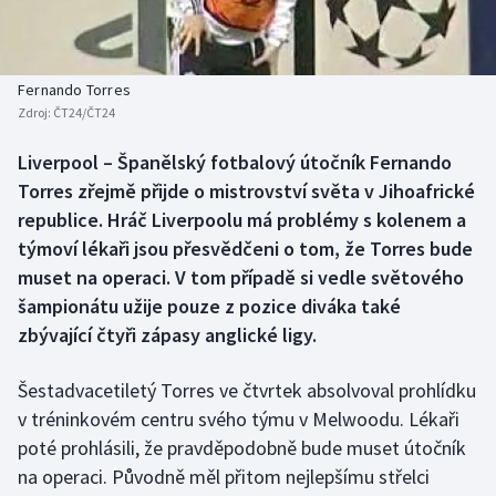
Baseball a softbal
Soutěže
Basketbal
Historické návraty
Fernando Torres
Zdroj:
ČT24/ČT24
Biatlon
Aplikace ČT sport
Liverpool – Španělský fotbalový útočník Fernando
Boby a skeleton
AZ kvíz
Torres zřejmě přijde o mistrovství světa v Jihoafrické
republice. Hráč Liverpoolu má problémy s kolenem a
Box
týmoví lékaři jsou přesvědčeni o tom, že Torres bude
muset na operaci. V tom případě si vedle světového
Curling
šampionátu užije pouze z pozice diváka také
zbývající čtyři zápasy anglické ligy.
Dostihy
Florbal
Šestadvacetiletý Torres ve čtvrtek absolvoval prohlídku
v tréninkovém centru svého týmu v Melwoodu. Lékaři
Futsal
poté prohlásili, že pravděpodobně bude muset útočník
na operaci. Původně měl přitom nejlepšímu střelci
Golf