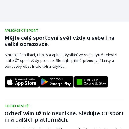
Olympijské hry
Parasport
APLIKACE ČT SPORT
Plavání
Mějte celý sportovní svět vždy u sebe i na
velké obrazovce.
Plážový volejbal
S mobilní aplikací, HbbTV a apkou iVysílání ve své chytré televizi
máte ČT sport vždy po ruce. Sledujte přímé přenosy, články a
Ragby
bonusový obsah kdekoli a kdykoli.
Rychlobruslení
Rychlostní kanoistika
Short track
SOCIÁLNÍ SÍTĚ
Odteď vám už nic neunikne. Sledujte ČT sport
Sportovní střelba
i na dalších platformách.