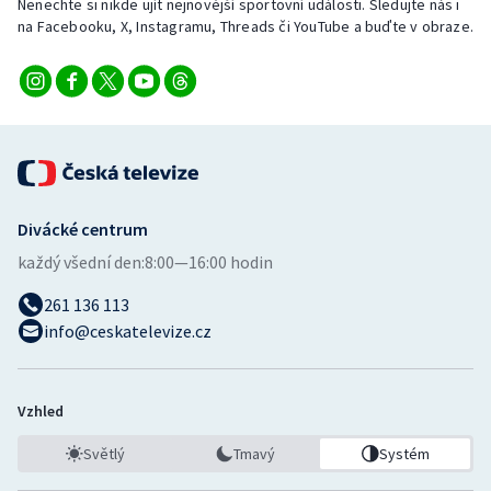
Nenechte si nikde ujít nejnovější sportovní události. Sledujte nás i
Stolní tenis
na Facebooku, X, Instagramu, Threads či YouTube a buďte v obraze.
Triatlon
Veslování
Vodní slalom
Volejbal
Divácké centrum
každý všední den:
8:00—16:00 hodin
Ostatní
261 136 113
info@ceskatelevize.cz
Vzhled
Světlý
Tmavý
Systém