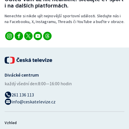
Stolní tenis
i na dalších platformách.
Nenechte si nikde ujít nejnovější sportovní události. Sledujte nás i
Triatlon
na Facebooku, X, Instagramu, Threads či YouTube a buďte v obraze.
Veslování
Vodní slalom
Volejbal
Ostatní
Divácké centrum
každý všední den:
8:00—16:00 hodin
261 136 113
info@ceskatelevize.cz
Vzhled