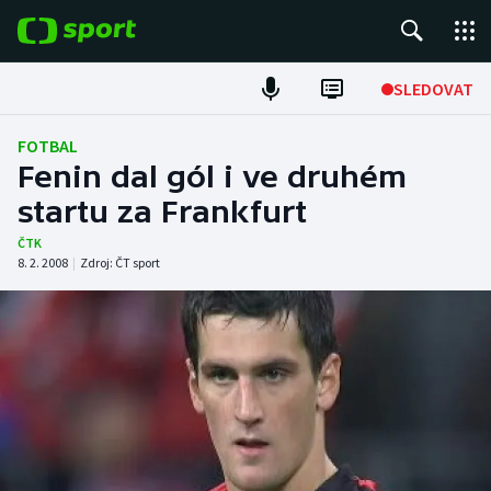
POPULÁRNÍ
SLEDOVAT
Fotbal
FOTBAL
Fenin dal gól i ve druhém
Hokej
startu za Frankfurt
Tenis
ČTK
8. 2. 2008
|
Zdroj:
ČT sport
Atletika
Cyklistika
DALŠÍ SPORTY
Americký fotbal
NEPŘEHLÉDNĚTE