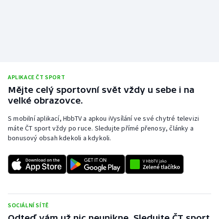
Olympijské hry
Parasport
Plavání
APLIKACE ČT SPORT
Plážový volejbal
Mějte celý sportovní svět vždy u sebe i na
velké obrazovce.
Ragby
S mobilní aplikací, HbbTV a apkou iVysílání ve své chytré televizi
máte ČT sport vždy po ruce. Sledujte přímé přenosy, články a
Rychlobruslení
bonusový obsah kdekoli a kdykoli.
Rychlostní kanoistika
Short track
Sportovní střelba
SOCIÁLNÍ SÍTĚ
Odteď vám už nic neunikne. Sledujte ČT sport