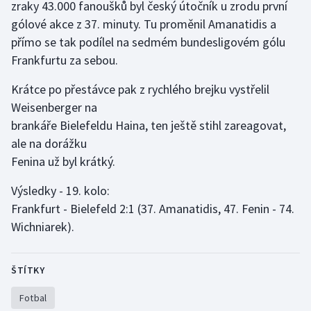
zraky 43.000 fanoušků byl český útočník u zrodu první
gólové akce z 37. minuty. Tu proměnil Amanatidis a
Gymnastika
přímo se tak podílel na sedmém bundesligovém gólu
Frankfurtu za sebou.
Házená
Krátce po přestávce pak z rychlého brejku vystřelil
Jezdectví
Weisenberger na
brankáře Bielefeldu Haina, ten ještě stihl zareagovat,
Judo
ale na dorážku
Fenina už byl krátký.
Krasobruslení
Výsledky - 19. kolo:
Lezení
Frankfurt - Bielefeld 2:1 (37. Amanatidis, 47. Fenin - 74.
Wichniarek).
Lyže a snowboard
Moderní pětiboj
ŠTÍTKY
Fotbal
Motorsport