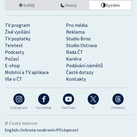
Světlý
Tmavý
Systém
TV program
Pro média
Živé vysílání
Reklama
TV poplatky
Studio Brno
Teletext
Studio Ostrava
Podcasty
Rada ČT
Počasí
Kariéra
E-shop
Podávání námětů
Mobilní a TV aplikace
Časté dotazy
Vše o ČT
Kontakty
Instagram
Facebook
YouTube
X
Threads
© Česká televize
•
•
English
Ochrana soukromí
Přístupnost