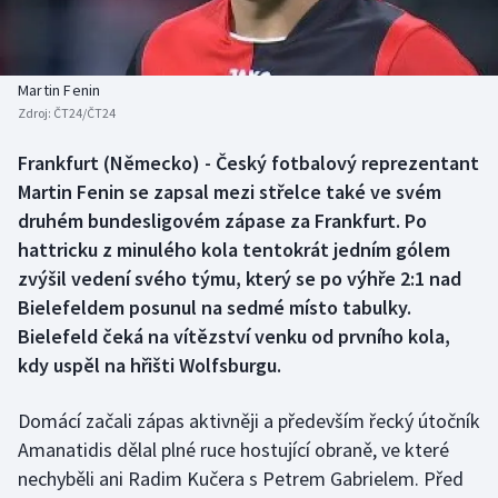
Baseball a softbal
Soutěže
Basketbal
Historické návraty
Martin Fenin
Zdroj:
ČT24/ČT24
Biatlon
Aplikace ČT sport
Frankfurt (Německo) - Český fotbalový reprezentant
Boby a skeleton
AZ kvíz
Martin Fenin se zapsal mezi střelce také ve svém
druhém bundesligovém zápase za Frankfurt. Po
Box
hattricku z minulého kola tentokrát jedním gólem
zvýšil vedení svého týmu, který se po výhře 2:1 nad
Curling
Bielefeldem posunul na sedmé místo tabulky.
Bielefeld čeká na vítězství venku od prvního kola,
Dostihy
kdy uspěl na hřišti Wolfsburgu.
Florbal
Domácí začali zápas aktivněji a především řecký útočník
Futsal
Amanatidis dělal plné ruce hostující obraně, ve které
nechyběli ani Radim Kučera s Petrem Gabrielem. Před
Golf