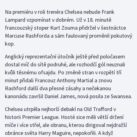
Na premiéru v roli trenéra Chelsea nebude Frank
Gymnastika
Lampard vzpomínat v dobrém. Už v 18. minutě
francouzský stoper Kurt Zouma přidržel v šestnáctce
Házená
Marcuse Rashforda a sám faulovaný proměnil pokutový
kop.
Jezdectví
Anglický reprezentační útočník ještě před poločasem
Judo
dostal míč do sítě podruhé, ale rozhodčí gól neuznali
kvůli těsnému ofsajdu. Po změně stran v rozpětí tří
Krasobruslení
minut přidali Francouz Anthony Martial a znovu
Lezení
Rashford další dva přesné zásahy a nečekanou
kanonádu završil Daniel James, nová posila ze Swansea.
Lyže a snowboard
Chelsea utrpěla nejhorší debakl na Old Trafford v
historii Premier League. Hosté sice měli větší držení
Moderní pětiboj
míče i více střel, ale obranu, kterou dirigoval nejdražší
Motorsport
obránce světa Harry Maguire, nepokořili. A když