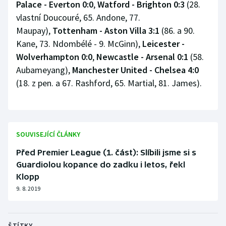
Palace - Everton 0:0
,
Watford - Brighton 0:3
(28.
vlastní Doucouré, 65. Andone, 77.
Maupay),
Tottenham - Aston Villa 3:1
(86. a 90.
Kane, 73. Ndombélé - 9. McGinn),
Leicester -
Wolverhampton 0:0
,
Newcastle - Arsenal 0:1
(58.
Aubameyang),
Manchester United - Chelsea 4:0
(18. z pen. a 67. Rashford, 65. Martial, 81. James).
SOUVISEJÍCÍ ČLÁNKY
Před Premier League (1. část): Slíbili jsme si s
Guardiolou kopance do zadku i letos, řekl
Klopp
9. 8. 2019
ŠTÍTKY