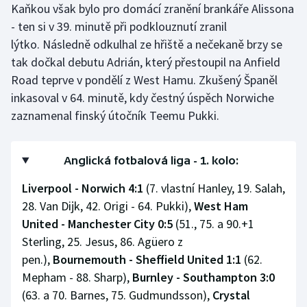
Kaňkou však bylo pro domácí zranění brankáře Alissona
- ten si v 39. minutě při podklouznutí zranil
lýtko. Následně odkulhal ze hřiště a nečekaně brzy se
tak dočkal debutu Adrián, který přestoupil na Anfield
Road teprve v pondělí z West Hamu. Zkušený Španěl
inkasoval v 64. minutě, kdy čestný úspěch Norwiche
zaznamenal finský útočník Teemu Pukki.
Anglická fotbalová liga - 1. kolo:
Liverpool - Norwich 4:1
(7. vlastní Hanley, 19. Salah,
28. Van Dijk, 42. Origi - 64. Pukki),
West Ham
United - Manchester City 0:5
(51., 75. a 90.+1
Sterling, 25. Jesus, 86. Agüero z
pen.),
Bournemouth - Sheffield United 1:1
(62.
Mepham - 88. Sharp),
Burnley - Southampton 3:0
(63. a 70. Barnes, 75. Gudmundsson),
Crystal