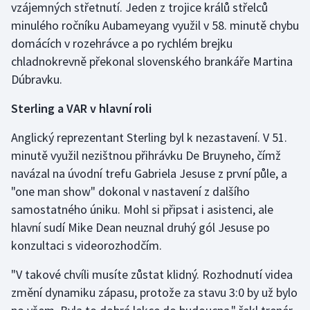
vzájemných střetnutí. Jeden z trojice králů střelců
Stolní tenis
minulého ročníku Aubameyang využil v 58. minutě chybu
domácích v rozehrávce a po rychlém brejku
Triatlon
chladnokrevně překonal slovenského brankáře Martina
Veslování
Dúbravku.
Sterling a VAR v hlavní roli
Vodní slalom
Anglický reprezentant Sterling byl k nezastavení. V 51.
Volejbal
minutě využil nezištnou přihrávku De Bruyneho, čímž
navázal na úvodní trefu Gabriela Jesuse z první půle, a
Ostatní
"one man show" dokonal v nastavení z dalšího
samostatného úniku. Mohl si připsat i asistenci, ale
hlavní sudí Mike Dean neuznal druhý gól Jesuse po
konzultaci s videorozhodčím.
"V takové chvíli musíte zůstat klidný. Rozhodnutí videa
změní dynamiku zápasu, protože za stavu 3:0 by už bylo