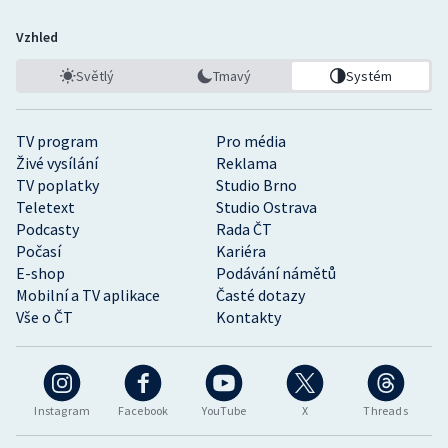
Vzhled
Světlý
Tmavý
Systém
TV program
Pro média
Živé vysílání
Reklama
TV poplatky
Studio Brno
Teletext
Studio Ostrava
Podcasty
Rada ČT
Počasí
Kariéra
E-shop
Podávání námětů
Mobilní a TV aplikace
Časté dotazy
Vše o ČT
Kontakty
Instagram
Facebook
YouTube
X
Threads