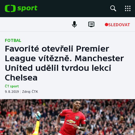
POPULÁRNÍ
SLEDOVAT
Fotbal
FOTBAL
Favorité otevřeli Premier
Hokej
League vítězně. Manchester
United udělil tvrdou lekci
Tenis
Chelsea
Atletika
ČT sport
9. 8. 2019
|
Zdroj:
ČTK
Cyklistika
DALŠÍ SPORTY
Americký fotbal
NEPŘEHLÉDNĚTE