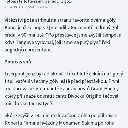
Fotbalisté Tottenhamu se radují z gólu
Zdroj:
REUTERS/Matthew Childs
Vítězství poté strhnul na stranu favorita dvěma góly
Kane, jenž se poprvé prosadil v 86. minutě a druhý gól
přidal v 90. minutě. "Po přestávce jsme zvýšili tempo, a
když Tanguye vyrovnal, jeli jsme na plný plyn," řekl
anglický reprezentant.
Poločas snů
Liverpool, jenž by rád ukončil třicetileté čekání na ligový
titul, vstřelil všechny góly ještě před přestávkou. První
mu daroval už v 7. minutě kapitán hostů Grant Hanley,
který při snaze odvrátit centr Divocka Origiho tečoval
míč do vlastní svatyně.
Skóre zvýšil v 19. minutě levačkou z úhlu po přihrávce
Roberta Firmina hvězdný Mohamed Salah a po rohu