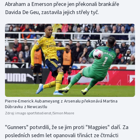
Abraham a Emerson přece jen překonali brankáře
Olympijské hry
Davida De Geu, zastavila jejich střely tyč.
Parasport
Plavání
Plážový volejbal
Ragby
Rychlobruslení
Rychlostní kanoistika
Pierre-Emerick Aubameyang z Arsenalu překonává Martina
Dúbravku z Newcastlu
Zdroj:
imago sportfotodienst/Simon Moore
Short track
"Gunners" potvrdili, že se jim proti "Magpies" daří. Za
Sportovní střelba
posledních sedm let opanovali třináct ze čtrnácti