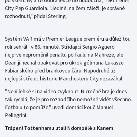
po všem. Byla to dobrá lekce do budoucna," řekl trenér
City Pep Guardiola. "Jediné, na čem záleží, je správné
rozhodnutí," přidal Sterling.
Systém VAR má v Premier League premiéru a důležitou
roli sehrál i v 86. minutě. Střídající Sergio Agüero
nejprve neproměnil penaltu po faulu na Mahreze, ale
Dean ji nechal opakovat pro úkrok gólmana Lukasze
Fabianského před brankovou čáru. Napodruhé už
nejlepší střelec historie Manchesteru City nezaváhal.
"Není lehké si na video zvyknout. Nicméně hra je dnes
tak rychlá, že je pro rozhodčího nemožné vidět všechno.
Fotbalu to pomůže," uvedl domácí kouč Manuel
Pellegrini.
Trápení Tottenhamu uťali Ndombélé s Kanem