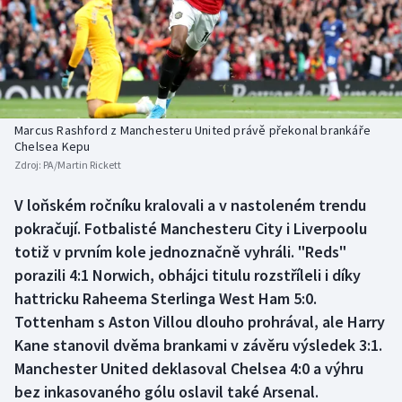
Baseball a softbal
Soutěže
Basketbal
Historické návraty
Biatlon
Aplikace ČT sport
Marcus Rashford z Manchesteru United právě překonal brankáře
Boby a skeleton
AZ kvíz
Chelsea Kepu
Zdroj:
PA/Martin Rickett
Box
V loňském ročníku kralovali a v nastoleném trendu
pokračují. Fotbalisté Manchesteru City i Liverpoolu
Curling
totiž v prvním kole jednoznačně vyhráli. "Reds"
Dostihy
porazili 4:1 Norwich, obhájci titulu rozstříleli i díky
hattricku Raheema Sterlinga West Ham 5:0.
Florbal
Tottenham s Aston Villou dlouho prohrával, ale Harry
Kane stanovil dvěma brankami v závěru výsledek 3:1.
Futsal
Manchester United deklasoval Chelsea 4:0 a výhru
bez inkasovaného gólu oslavil také Arsenal.
Golf