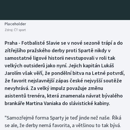
Baseball a softbal
Soutěže
Basketbal
Historické návraty
Placeholder
Zdroj:
ČT sport
Biatlon
Aplikace ČT sport
Praha - Fotbalisté Slavie se v nové sezoně trápí a do
Boby a skeleton
AZ kvíz
zítřejšího pražského derby proti Spartě nikdy v
samostatné ligové historii nevstupovali v roli tak
Box
velkých outsiderů jako nyní. Jejich kapitán Lukáš
Jarolím však věří, že pondělní bitva na Letné potvrdí,
Curling
že favorit nejslavnější zápas české nejvyšší soutěže
nevyhrává. Za velký impulz považuje změnu
Dostihy
asistentů trenéra, která znamenala návrat bývalého
Florbal
brankáře Martina Vaniaka do slávistické kabiny.
Futsal
"Samozřejmě forma Sparty je teď jinde než naše. Říká
se ale, že derby nemá favorita, a většinou to tak bývá.
Golf