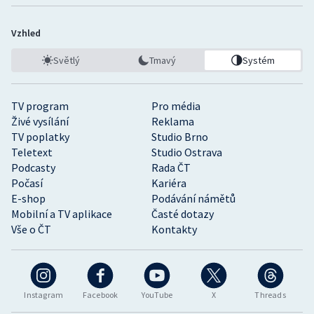
Vzhled
Světlý
Tmavý
Systém
TV program
Pro média
Živé vysílání
Reklama
TV poplatky
Studio Brno
Teletext
Studio Ostrava
Podcasty
Rada ČT
Počasí
Kariéra
E-shop
Podávání námětů
Mobilní a TV aplikace
Časté dotazy
Vše o ČT
Kontakty
Instagram
Facebook
YouTube
X
Threads