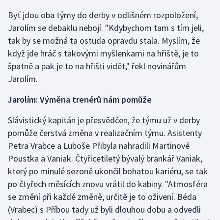
Stolní tenis
Byť jdou oba týmy do derby v odlišném rozpoložení,
Jarolím se debaklu nebojí. "Kdybychom tam s tím jeli,
Triatlon
tak by se možná ta ostuda opravdu stala. Myslím, že
když jde hráč s takovými myšlenkami na hřiště, je to
Veslování
špatně a pak je to na hřišti vidět," řekl novinářům
Vodní slalom
Jarolím.
Jarolím: Výměna trenérů nám pomůže
Volejbal
Slávistický kapitán je přesvědčen, že týmu už v derby
Ostatní
pomůže čerstvá změna v realizačním týmu. Asistenty
Petra Vrabce a Luboše Přibyla nahradili Martinové
Poustka a Vaniak. Čtyřicetiletý bývalý brankář Vaniak,
který po minulé sezoně ukončil bohatou kariéru, se tak
po čtyřech měsících znovu vrátil do kabiny. "Atmosféra
se změní při každé změně, určitě je to oživení. Béda
(Vrabec) s Příbou tady už byli dlouhou dobu a odvedli