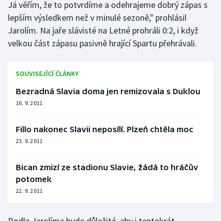
Já věřím, že to potvrdíme a odehrajeme dobrý zápas s
lepším výsledkem než v minulé sezoně," prohlásil
Gymnastika
Jarolím. Na jaře slávisté na Letné prohráli 0:2, i když
velkou část zápasu pasivně hrající Spartu přehrávali.
Házená
Jezdectví
SOUVISEJÍCÍ ČLÁNKY
Bezradná Slavia doma jen remizovala s Duklou
Judo
16. 9. 2011
Krasobruslení
Fillo nakonec Slavii neposílí. Plzeň chtěla moc
Lezení
23. 9. 2011
Lyže a snowboard
Bican zmizí ze stadionu Slavie, žádá to hráčův
potomek
Moderní pětiboj
22. 9. 2011
Motorsport
Podle Jarolíma bude důležité, aby i tentokrát