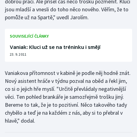
dobrou práci. Ale přišel čas něco trošku pozměnit. Kluci
jsou mladší a vnesli do toho něco nového. Věřím, že to
pomůže už na Spartě," uvedl Jarolím.
SOUVISEJÍCÍ ČLÁNKY
Vaniak: Kluci už se na tréninku i smějí
23. 9. 2011
Vaniakova přítomnost v kabině je podle něj hodně znát.
Nový asistent hráče v týdnu pozval na oběd a řekl jim,
co si o jejich hře myslí. "Určitě převládaly negativnější
věci. Ten pohled brankáře je samozřejmě trošku jiný.
Bereme to tak, že je to pozitivní. Něco takového tady
chybělo a teď je na každém z nás, aby si to přebral v
hlavě," dodal.