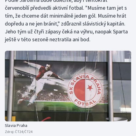
červenobílí předvedli aktivní fotbal. "Musíme tam jet s
Olympijské hry
tím, že chceme dát minimálně jeden gól. Musíme hrát
dopředu a ne jen bránit," zdůraznil slávistický kapitán.
Parasport
Jeho tým už čtyři zápasy čeká na výhru, naopak Sparta
Plavání
ještě v této sezoně neztratila ani bod.
Plážový volejbal
Ragby
Rychlobruslení
Rychlostní kanoistika
Short track
Sportovní střelba
Slavia Praha
Zdroj:
ČT24/ČT24