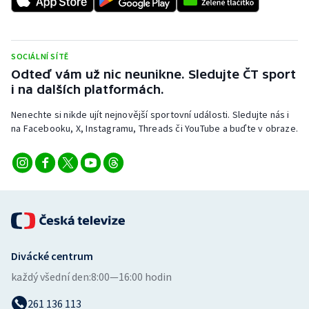
Stolní tenis
Triatlon
SOCIÁLNÍ SÍTĚ
Odteď vám už nic neunikne. Sledujte ČT sport
Veslování
i na dalších platformách.
Vodní slalom
Nenechte si nikde ujít nejnovější sportovní události. Sledujte nás i
na Facebooku, X, Instagramu, Threads či YouTube a buďte v obraze.
Volejbal
Ostatní
Divácké centrum
každý všední den:
8:00—16:00 hodin
261 136 113