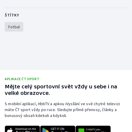
Olympijské hry
ŠTÍTKY
Parasport
Fotbal
Plavání
Plážový volejbal
Ragby
Rychlobruslení
APLIKACE ČT SPORT
Mějte celý sportovní svět vždy u sebe i na
velké obrazovce.
Rychlostní kanoistika
S mobilní aplikací, HbbTV a apkou iVysílání ve své chytré televizi
Short track
máte ČT sport vždy po ruce. Sledujte přímé přenosy, články a
bonusový obsah kdekoli a kdykoli.
Sportovní střelba