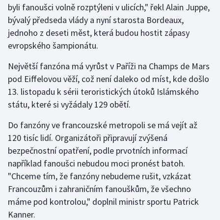
byli fanoušci volně rozptýleni v ulicích," řekl Alain Juppe,
bývalý předseda vlády a nyní starosta Bordeaux,
Gymnastika
jednoho z deseti měst, která budou hostit zápasy
evropského šampionátu.
Házená
Největší fanzóna má vyrůst v Paříži na Champs de Mars
Jezdectví
pod Eiffelovou věží, což není daleko od míst, kde došlo
13. listopadu k sérii teroristických útoků Islámského
Judo
státu, které si vyžádaly 129 obětí.
Krasobruslení
Do fanzóny ve francouzské metropoli se má vejít až
120 tisíc lidí. Organizátoři připravují zvýšená
Lezení
bezpečnostní opatření, podle prvotních informací
například fanoušci nebudou moci pronést batoh.
Lyže a snowboard
"Chceme tím, že fanzóny nebudeme rušit, vzkázat
Moderní pětiboj
Francouzům i zahraničním fanouškům, že všechno
máme pod kontrolou," doplnil ministr sportu Patrick
Motorsport
Kanner.