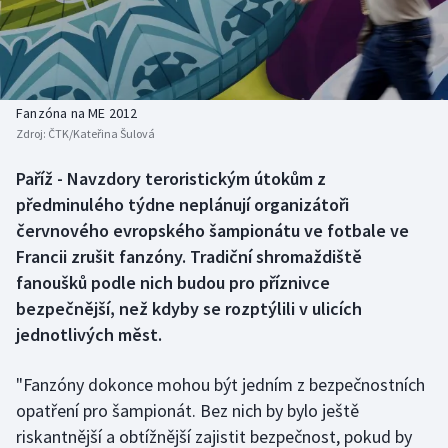
Baseball a softbal
Soutěže
Basketbal
Historické návraty
Biatlon
Aplikace ČT sport
Fanzóna na ME 2012
Zdroj:
ČTK/Kateřina Šulová
Boby a skeleton
AZ kvíz
Paříž - Navzdory teroristickým útokům z
předminulého týdne neplánují organizátoři
Box
červnového evropského šampionátu ve fotbale ve
Curling
Francii zrušit fanzóny. Tradiční shromaždiště
fanoušků podle nich budou pro příznivce
Dostihy
bezpečnější, než kdyby se rozptýlili v ulicích
jednotlivých měst.
Florbal
"Fanzóny dokonce mohou být jedním z bezpečnostních
Futsal
opatření pro šampionát. Bez nich by bylo ještě
riskantnější a obtížnější zajistit bezpečnost, pokud by
Golf