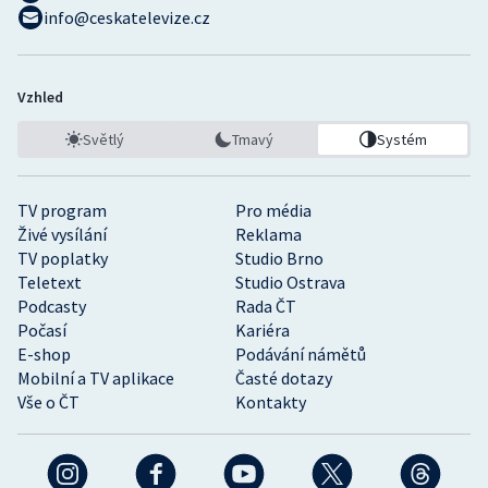
info@ceskatelevize.cz
Vzhled
Světlý
Tmavý
Systém
TV program
Pro média
Živé vysílání
Reklama
TV poplatky
Studio Brno
Teletext
Studio Ostrava
Podcasty
Rada ČT
Počasí
Kariéra
E-shop
Podávání námětů
Mobilní a TV aplikace
Časté dotazy
Vše o ČT
Kontakty