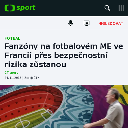
POPULÁRNÍ
SLEDOVAT
Fotbal
FOTBAL
Fanzóny na fotbalovém ME ve
Hokej
Francii přes bezpečnostní
rizika zůstanou
Tenis
ČT sport
Atletika
24. 11. 2015
|
Zdroj:
ČTK
Cyklistika
DALŠÍ SPORTY
Americký fotbal
NEPŘEHLÉDNĚTE