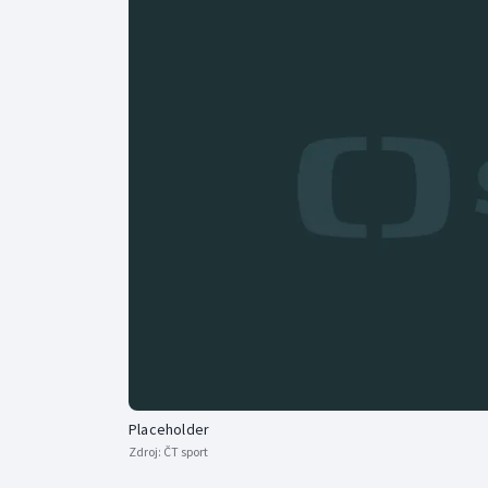
Curling
Dostihy
Florbal
Futsal
Golf
Gymnastika
Placeholder
Zdroj:
ČT sport