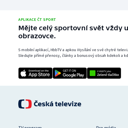
APLIKACE ČT SPORT
Mějte celý sportovní svět vždy u
obrazovce.
S mobilní aplikací, HbbTV a apkou iVysílání ve své chytré telev
Sledujte přímé přenosy, články a bonusový obsah kdekoli a kd
TV program
Pro média