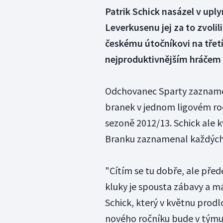
Patrik Schick nasázel v upl
Leverkusenu jej za to zvolil
českému útočníkovi na třet
nejproduktivnějším hráčem l
Odchovanec Sparty zaznamen
branek v jednom ligovém ročn
sezoně 2012/13. Schick ale 
Branku zaznamenal každých 
"Cítím se tu dobře, ale pře
kluky je spousta zábavy a m
Schick, který v květnu prod
nového ročníku bude v týmu