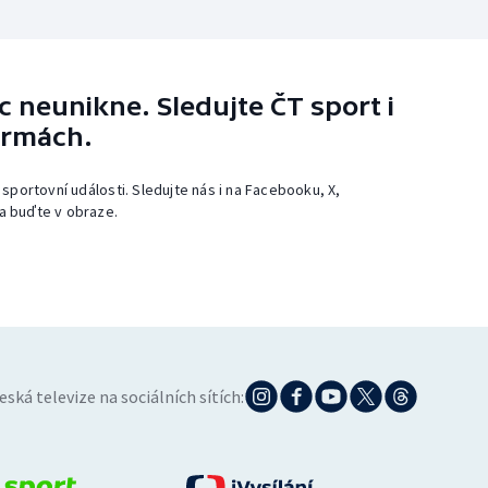
 neunikne. Sledujte ČT sport i
ormách.
 sportovní události. Sledujte nás i na Facebooku, X,
a buďte v obraze.
eská televize na sociálních sítích: