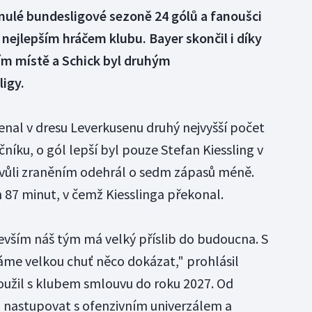
ynulé bundesligové sezoně 24 gólů a fanoušci
i nejlepším hráčem klubu. Bayer skončil i díky
ím místě a Schick byl druhým
igy.
al v dresu Leverkusenu druhý nejvyšší počet
íku, o gól lepší byl pouze Stefan Kiessling v
kvůli zraněním odehrál o sedm zápasů méně.
87 minut, v čemž Kiesslinga překonal.
devším náš tým má velký příslib do budoucna. S
áme velkou chuť něco dokázat," prohlásil
loužil s klubem smlouvu do roku 2027. Od
 nastupovat s ofenzivním univerzálem a