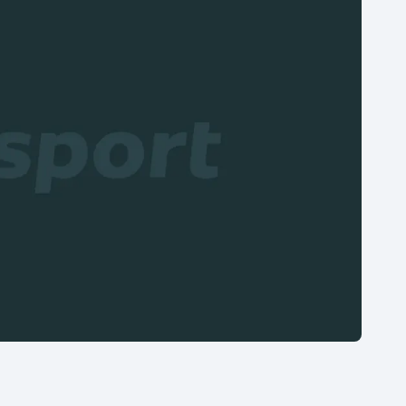
Moderní pětiboj
Triatlon
Motorsport
Veslování
Olympijské hry
Vodní slalom
Parasport
Volejbal
Plavání
Ostatní
Plážový volejbal