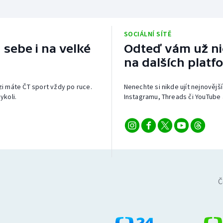
SOCIÁLNÍ SÍTĚ
 sebe i na velké
Odteď vám už nic
na dalších platf
izi máte ČT sport vždy po ruce.
Nenechte si nikde ujít nejnovější
ykoli.
Instagramu, Threads či YouTube 
Č