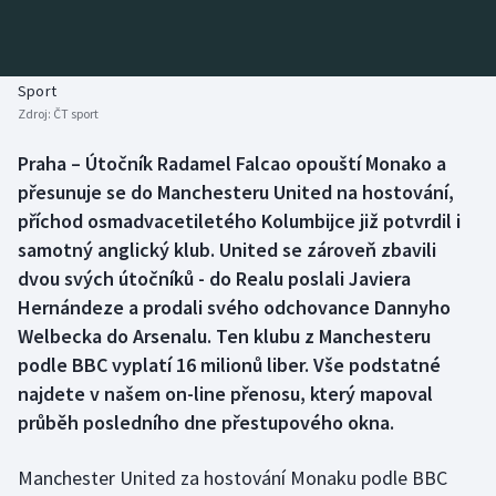
Baseball a softbal
Soutěže
Basketbal
Historické návraty
Sport
Zdroj:
ČT sport
Biatlon
Aplikace ČT sport
Praha – Útočník Radamel Falcao opouští Monako a
Boby a skeleton
AZ kvíz
přesunuje se do Manchesteru United na hostování,
příchod osmadvacetiletého Kolumbijce již potvrdil i
Box
samotný anglický klub. United se zároveň zbavili
dvou svých útočníků - do Realu poslali Javiera
Curling
Hernándeze a prodali svého odchovance Dannyho
Welbecka do Arsenalu. Ten klubu z Manchesteru
Dostihy
podle BBC vyplatí 16 milionů liber. Vše podstatné
Florbal
najdete v našem on-line přenosu, který mapoval
průběh posledního dne přestupového okna.
Futsal
Manchester United za hostování Monaku podle BBC
Golf