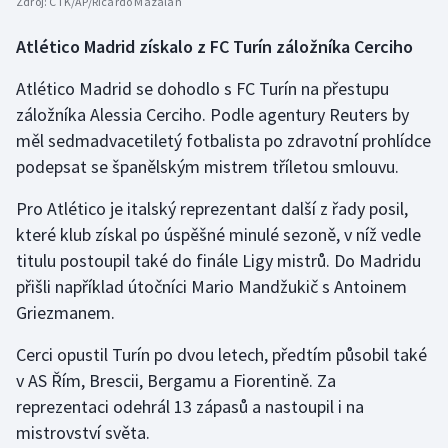
Zdroj:
ČTK/AP/Ricardo Mazalan
Atlético Madrid získalo z FC Turín záložníka Cerciho
Atlético Madrid se dohodlo s FC Turín na přestupu
záložníka Alessia Cerciho. Podle agentury Reuters by
měl sedmadvacetiletý fotbalista po zdravotní prohlídce
podepsat se španělským mistrem tříletou smlouvu.
Pro Atlético je italský reprezentant další z řady posil,
které klub získal po úspěšné minulé sezoně, v níž vedle
titulu postoupil také do finále Ligy mistrů. Do Madridu
přišli například útočníci Mario Mandžukič s Antoinem
Griezmanem.
Cerci opustil Turín po dvou letech, předtím působil také
v AS Řím, Brescii, Bergamu a Fiorentině. Za
reprezentaci odehrál 13 zápasů a nastoupil i na
mistrovství světa.