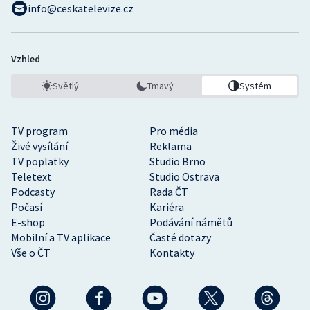
info@ceskatelevize.cz
Vzhled
Světlý
Tmavý
Systém
TV program
Pro média
Živé vysílání
Reklama
TV poplatky
Studio Brno
Teletext
Studio Ostrava
Podcasty
Rada ČT
Počasí
Kariéra
E-shop
Podávání námětů
Mobilní a TV aplikace
Časté dotazy
Vše o ČT
Kontakty