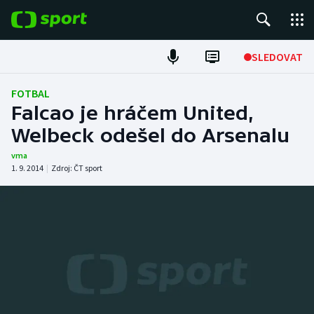
POPULÁRNÍ
SLEDOVAT
Fotbal
FOTBAL
Falcao je hráčem United,
Hokej
Welbeck odešel do Arsenalu
Tenis
vma
1. 9. 2014
|
Zdroj:
ČT sport
Atletika
Cyklistika
DALŠÍ SPORTY
Americký fotbal
NEPŘEHLÉDNĚTE