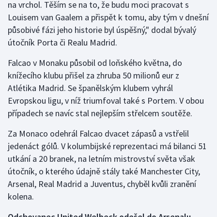
na vrchol. Těším se na to, že budu moci pracovat s
Olympijské hry
Louisem van Gaalem a přispět k tomu, aby tým v dnešní
působivé fázi jeho historie byl úspěšný," dodal bývalý
Parasport
útočník Porta či Realu Madrid.
Plavání
Falcao v Monaku působil od loňského května, do
knížecího klubu přišel za zhruba 50 milionů eur z
Plážový volejbal
Atlétika Madrid. Se španělským klubem vyhrál
Evropskou ligu, v níž triumfoval také s Portem. V obou
Ragby
případech se navíc stal nejlepším střelcem soutěže.
Rychlobruslení
Za Monaco odehrál Falcao dvacet zápasů a vstřelil
jedenáct gólů. V kolumbijské reprezentaci má bilanci 51
Rychlostní kanoistika
utkání a 20 branek, na letním mistrovství světa však
útočník, o kterého údajně stály také Manchester City,
Short track
Arsenal, Real Madrid a Juventus, chyběl kvůli zranění
kolena.
Sportovní střelba
Odchovanec United Welbeck odešel do Arsenalu,