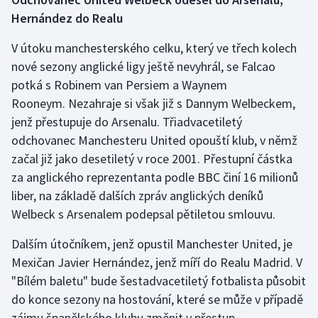
Stolní tenis
Hernández do Realu
Triatlon
V útoku manchesterského celku, který ve třech kolech
nové sezony anglické ligy ještě nevyhrál, se Falcao
Veslování
potká s Robinem van Persiem a Waynem
Rooneym. Nezahraje si však již s Dannym Welbeckem,
Vodní slalom
jenž přestupuje do Arsenalu. Třiadvacetiletý
odchovanec Manchesteru United opouští klub, v němž
Volejbal
začal již jako desetiletý v roce 2001. Přestupní částka
za anglického reprezentanta podle BBC činí 16 milionů
Ostatní
liber, na základě dalších zpráv anglických deníků
Welbeck s Arsenalem podepsal pětiletou smlouvu.
Dalším útočníkem, jenž opustil Manchester United, je
Mexičan Javier Hernández, jenž míří do Realu Madrid. V
"Bílém baletu" bude šestadvacetiletý fotbalista působit
do konce sezony na hostování, které se může v případě
zájmu španělského klubu změnit v přestup.