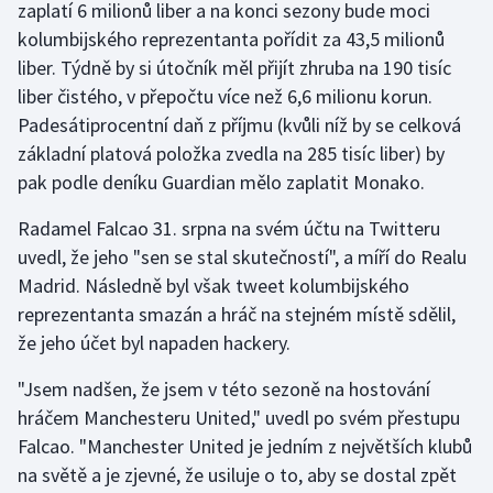
zaplatí 6 milionů liber a na konci sezony bude moci
kolumbijského reprezentanta pořídit za 43,5 milionů
Gymnastika
liber. Týdně by si útočník měl přijít zhruba na 190 tisíc
liber čistého, v přepočtu více než 6,6 milionu korun.
Házená
Padesátiprocentní daň z příjmu (kvůli níž by se celková
základní platová položka zvedla na 285 tisíc liber) by
Jezdectví
pak podle deníku Guardian mělo zaplatit Monako.
Judo
Radamel Falcao 31. srpna na svém účtu na Twitteru
uvedl, že jeho "sen se stal skutečností", a míří do Realu
Krasobruslení
Madrid. Následně byl však tweet kolumbijského
reprezentanta smazán a hráč na stejném místě sdělil,
Lezení
že jeho účet byl napaden hackery.
Lyže a snowboard
"Jsem nadšen, že jsem v této sezoně na hostování
hráčem Manchesteru United," uvedl po svém přestupu
Moderní pětiboj
Falcao. "Manchester United je jedním z největších klubů
na světě a je zjevné, že usiluje o to, aby se dostal zpět
Motorsport