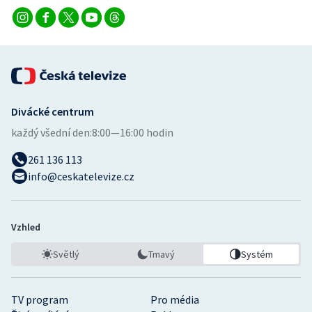
Divácké centrum
každý všední den:
8:00—16:00 hodin
261 136 113
info@ceskatelevize.cz
Vzhled
Světlý
Tmavý
Systém
TV program
Pro média