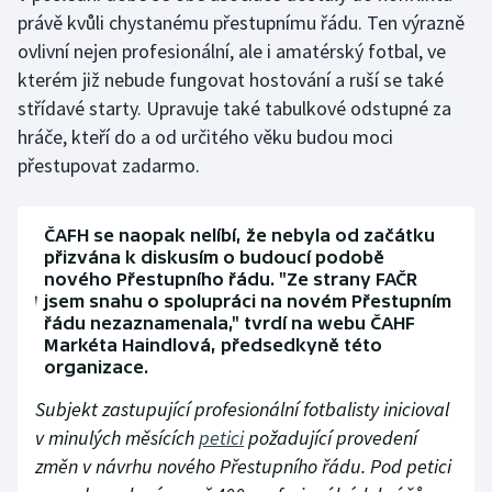
Stolní tenis
právě kvůli chystanému přestupnímu řádu. Ten výrazně
ovlivní nejen profesionální, ale i amatérský fotbal, ve
Triatlon
kterém již nebude fungovat hostování a ruší se také
střídavé starty. Upravuje také tabulkové odstupné za
Veslování
hráče, kteří do a od určitého věku budou moci
přestupovat zadarmo.
Vodní slalom
Volejbal
ČAFH se naopak nelíbí, že nebyla od začátku
přizvána k diskusím o budoucí podobě
Ostatní
nového Přestupního řádu. "Ze strany FAČR
jsem snahu o spolupráci na novém Přestupním
řádu nezaznamenala," tvrdí na webu ČAHF
Markéta Haindlová, předsedkyně této
organizace.
Subjekt zastupující profesionální fotbalisty inicioval
v minulých měsících
petici
požadující provedení
změn v návrhu nového Přestupního řádu. Pod petici