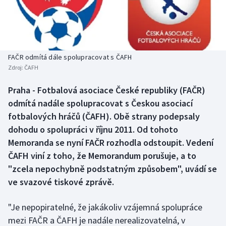
Baseball a softbal
Soutěže
Basketbal
Historické návraty
Biatlon
Aplikace ČT sport
FAČR odmítá dále spolupracovat s ČAFH
Zdroj:
ČAFH
Boby a skeleton
AZ kvíz
Praha - Fotbalová asociace České republiky (FAČR)
odmítá nadále spolupracovat s Českou asociací
Box
fotbalových hráčů (ČAFH). Obě strany podepsaly
Curling
dohodu o spolupráci v říjnu 2011. Od tohoto
Memoranda se nyní FAČR rozhodla odstoupit. Vedení
Dostihy
ČAFH viní z toho, že Memorandum porušuje, a to
"zcela nepochybně podstatným způsobem", uvádí se
Florbal
ve svazové tiskové zprávě.
Futsal
"Je nepopiratelné, že jakákoliv vzájemná spolupráce
mezi FAČR a ČAFH je nadále nerealizovatelná, v
Golf