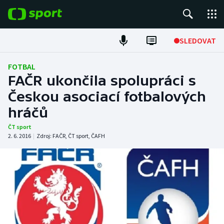
POPULÁRNÍ
SLEDOVAT
Fotbal
FOTBAL
FAČR ukončila spolupráci s
Hokej
Českou asociací fotbalových
hráčů
Tenis
ČT sport
Atletika
2. 6. 2016
|
Zdroj:
FAČR
,
ČT sport
,
ČAFH
Cyklistika
DALŠÍ SPORTY
Americký fotbal
NEPŘEHLÉDNĚTE