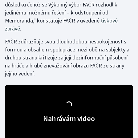
důsledku čehož se Výkonný výbor FAČR rozhodl k
jedinému možnému řešení – k odstoupení od
Gymnastika
Memoranda," konstatuje FAČR v uvedené
tiskové
zprávě
.
Házená
FAČR zdůrazňuje svou dlouhodobou nespokojenost s
Jezdectví
formou a obsahem spolupráce mezi oběma subjekty a
druhou stranu kritizuje za její dezinformační působení
Judo
na hráče a hrubé znevažování obrazu FAČR ze strany
jejího vedení.
Krasobruslení
Lezení
Lyže a snowboard
Nahrávám video
Moderní pětiboj
Motorsport