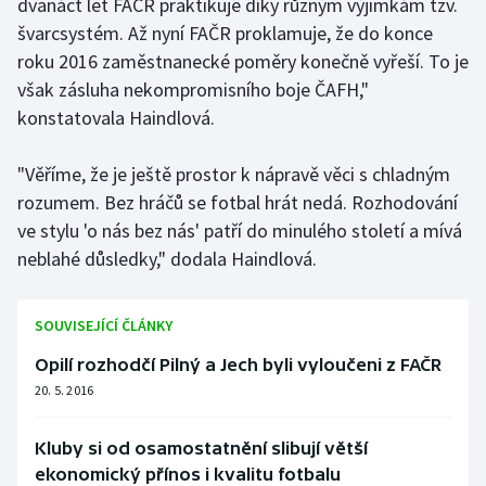
dvanáct let FAČR praktikuje díky různým výjimkám tzv.
švarcsystém. Až nyní FAČR proklamuje, že do konce
roku 2016 zaměstnanecké poměry konečně vyřeší. To je
však zásluha nekompromisního boje ČAFH,"
konstatovala Haindlová.
"Věříme, že je ještě prostor k nápravě věci s chladným
rozumem. Bez hráčů se fotbal hrát nedá. Rozhodování
ve stylu 'o nás bez nás' patří do minulého století a mívá
neblahé důsledky," dodala Haindlová.
SOUVISEJÍCÍ ČLÁNKY
Opilí rozhodčí Pilný a Jech byli vyloučeni z FAČR
20. 5. 2016
Kluby si od osamostatnění slibují větší
ekonomický přínos i kvalitu fotbalu