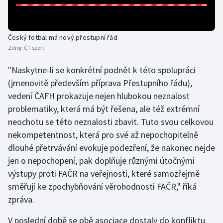
Olympijské hry
Český fotbal má nový přestupní řád
Parasport
Zdroj:
ČT sport
Plavání
"Naskytne-li se konkrétní podnět k této spolupráci
(jmenovitě především příprava Přestupního řádu),
Plážový volejbal
vedení ČAFH prokazuje nejen hlubokou neznalost
problematiky, která má být řešena, ale též extrémní
Ragby
neochotu se této neznalosti zbavit. Tuto svou celkovou
nekompetentnost, která pro své až nepochopitelně
Rychlobruslení
dlouhé přetrvávání evokuje podezření, že nakonec nejde
Rychlostní kanoistika
jen o nepochopení, pak doplňuje různými útočnými
výstupy proti FAČR na veřejnosti, které samozřejmě
Short track
směřují ke zpochybňování věrohodnosti FAČR," říká
zpráva.
Sportovní střelba
V poslední době se obě asociace dostaly do konfliktu