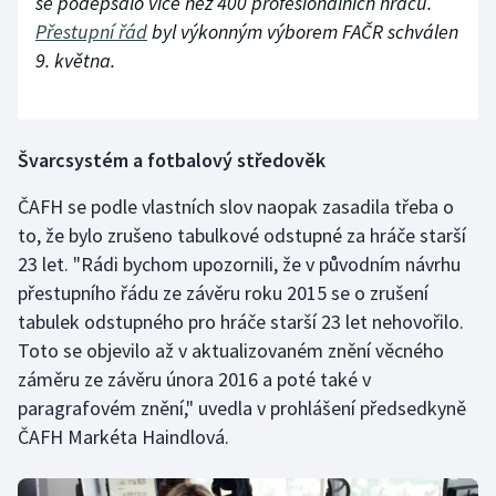
se podepsalo více než 400 profesionálních hráčů.
Přestupní řád
byl výkonným výborem FAČR schválen
9. května.
Švarcsystém a fotbalový středověk
ČAFH se podle vlastních slov naopak zasadila třeba o
to, že bylo zrušeno tabulkové odstupné za hráče starší
23 let. "Rádi bychom upozornili, že v původním návrhu
přestupního řádu ze závěru roku 2015 se o zrušení
tabulek odstupného pro hráče starší 23 let nehovořilo.
Toto se objevilo až v aktualizovaném znění věcného
záměru ze závěru února 2016 a poté také v
paragrafovém znění," uvedla v prohlášení předsedkyně
ČAFH Markéta Haindlová.