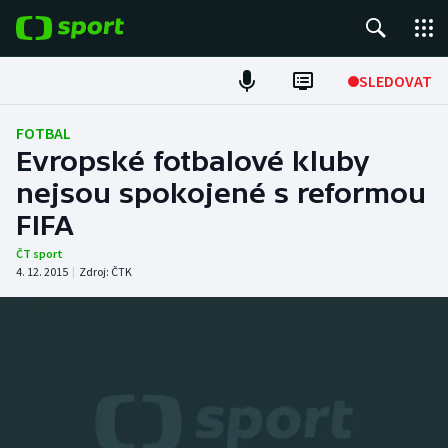
POPULÁRNÍ
SLEDOVAT
Fotbal
FOTBAL
Evropské fotbalové kluby
Hokej
nejsou spokojené s reformou
FIFA
Tenis
ČT sport
Atletika
4. 12. 2015
|
Zdroj:
ČTK
Cyklistika
DALŠÍ SPORTY
Americký fotbal
NEPŘEHLÉDNĚTE