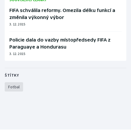
Olympijské hry
FIFA schválila reformy. Omezila délku funkcí a
změnila výkonný výbor
Parasport
3. 12. 2015
Plavání
Policie dala do vazby místopředsedy FIFA z
Paraguaye a Hondurasu
Plážový volejbal
3. 12. 2015
Ragby
ŠTÍTKY
Rychlobruslení
Fotbal
Rychlostní kanoistika
Short track
Sportovní střelba