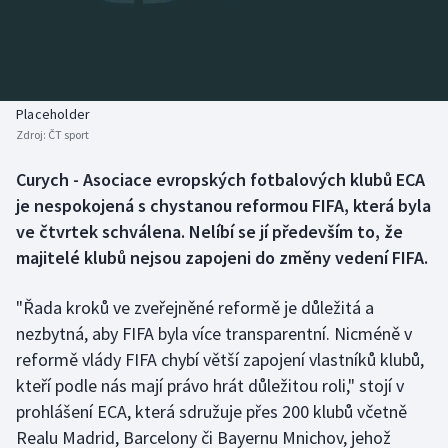
Baseball a softbal
Soutěže
Basketbal
Historické návraty
Biatlon
Aplikace ČT sport
Placeholder
Zdroj:
ČT sport
Boby a skeleton
AZ kvíz
Curych - Asociace evropských fotbalových klubů ECA
je nespokojená s chystanou reformou FIFA, která byla
Box
ve čtvrtek schválena. Nelíbí se jí především to, že
Curling
majitelé klubů nejsou zapojeni do změny vedení FIFA.
Dostihy
"Řada kroků ve zveřejněné reformě je důležitá a
nezbytná, aby FIFA byla více transparentní. Nicméně v
Florbal
reformě vlády FIFA chybí větší zapojení vlastníků klubů,
kteří podle nás mají právo hrát důležitou roli," stojí v
Futsal
prohlášení ECA, která sdružuje přes 200 klubů včetně
Realu Madrid, Barcelony či Bayernu Mnichov, jehož
Golf