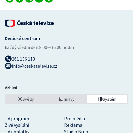
Divácké centrum
každý všední den:
8:00—16:00 hodin
261 136 113
info@ceskatelevize.cz
Vzhled
Světlý
Tmavý
Systém
TV program
Pro média
Živé vysílání
Reklama
TV poplatky
Studio Brno