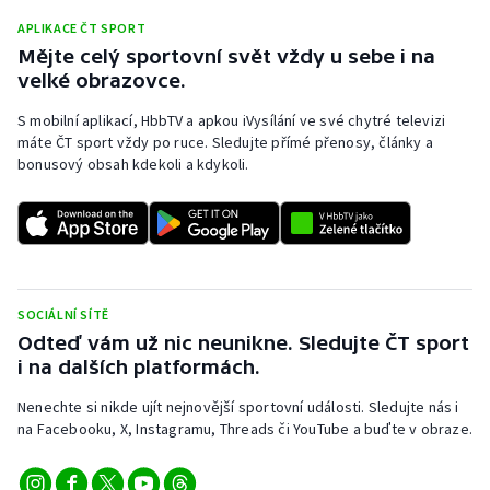
Stolní tenis
APLIKACE ČT SPORT
Mějte celý sportovní svět vždy u sebe i na
Triatlon
velké obrazovce.
Veslování
S mobilní aplikací, HbbTV a apkou iVysílání ve své chytré televizi
máte ČT sport vždy po ruce. Sledujte přímé přenosy, články a
bonusový obsah kdekoli a kdykoli.
Vodní slalom
Volejbal
Ostatní
SOCIÁLNÍ SÍTĚ
Odteď vám už nic neunikne. Sledujte ČT sport
i na dalších platformách.
Nenechte si nikde ujít nejnovější sportovní události. Sledujte nás i
na Facebooku, X, Instagramu, Threads či YouTube a buďte v obraze.