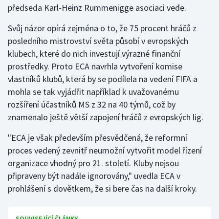
předseda Karl-Heinz Rummenigge asociaci vede.
Gymnastika
Svůj názor opírá zejména o to, že 75 procent hráčů z
posledního mistrovství světa působí v evropských
Házená
klubech, které do nich investují výrazné finanční
prostředky. Proto ECA navrhla vytvoření komise
Jezdectví
vlastníků klubů, která by se podílela na vedení FIFA a
mohla se tak vyjádřit například k uvažovanému
Judo
rozšíření účastníků MS z 32 na 40 týmů, což by
znamenalo ještě větší zapojení hráčů z evropských lig.
Krasobruslení
"ECA je však především přesvědčená, že reformní
Lezení
proces vedený zevnitř neumožní vytvořit model řízení
organizace vhodný pro 21. století. Kluby nejsou
Lyže a snowboard
připraveny být nadále ignorovány," uvedla ECA v
Moderní pětiboj
prohlášení s dovětkem, že si bere čas na další kroky.
Motorsport
SOUVISEJÍCÍ ČLÁNKY