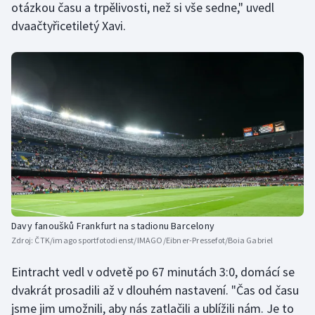
otázkou času a trpělivosti, než si vše sedne," uvedl
Stolní tenis
dvaačtyřicetiletý Xavi.
Triatlon
Veslování
Vodní slalom
Volejbal
Ostatní
Davy fanoušků Frankfurt na stadionu Barcelony
Zdroj:
ČTK/imago sportfotodienst/IMAGO/Eibner-Pressefot/Boia Gabriel
Eintracht vedl v odvetě po 67 minutách 3:0, domácí se
dvakrát prosadili až v dlouhém nastavení. "Čas od času
jsme jim umožnili, aby nás zatlačili a ublížili nám. Je to