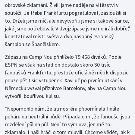
obrovské zklamání. Živili jsme naděje na vítězství v
soutěži. Je třeba Frankfurtu pogratulovat, zasloužili si
to. Drželi jsme míč, ale nevytvořili jsme si takové šance,
jaké jsme potřebovali. V dvojzápase jsme nehráli dobře,"
konstatoval mistr světa a dvojnásobný evropský
šampion se Španělskem.
Zápasu na Camp Nou přihlíželo 79 468 diváků. Podle
ESPN se však na stadion dostalo skoro 30 tisíc
fanoušků Frankfurtu, přestože oficiálně měli k dispozici
pouze pět tisíc vstupenek. Xavi už po prvním utkání v
Německu vyzval příznivce Barcelony, aby na Camp Nou
vytvořili bouřlivou kulisu.
"Nepomohlo nám, že atmosféra připomínala finále
poháru na neutrální půdě. Připadalo mi, že fanoušci jsou
rozdělení půl na půl. Není to výmluva, jen mě to
zklamalo. I naši hráči o tom mluvili. Chceme vědět, jak k