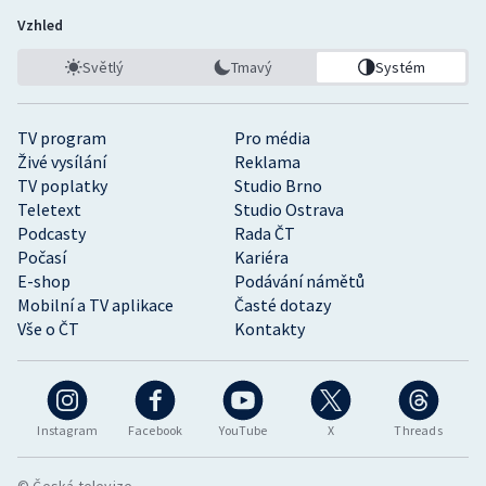
Vzhled
Světlý
Tmavý
Systém
TV program
Pro média
Živé vysílání
Reklama
TV poplatky
Studio Brno
Teletext
Studio Ostrava
Podcasty
Rada ČT
Počasí
Kariéra
E-shop
Podávání námětů
Mobilní a TV aplikace
Časté dotazy
Vše o ČT
Kontakty
Instagram
Facebook
YouTube
X
Threads