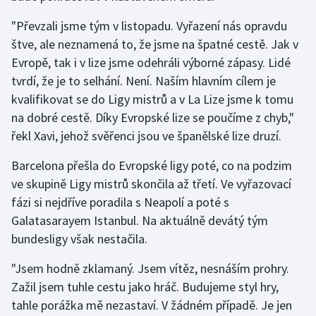
Olympijské hry
"Převzali jsme tým v listopadu. Vyřazení nás opravdu
štve, ale neznamená to, že jsme na špatné cestě. Jak v
Parasport
Evropě, tak i v lize jsme odehráli výborné zápasy. Lidé
tvrdí, že je to selhání. Není. Naším hlavním cílem je
Plavání
kvalifikovat se do Ligy mistrů a v La Lize jsme k tomu
na dobré cestě. Díky Evropské lize se poučíme z chyb,"
Plážový volejbal
řekl Xavi, jehož svěřenci jsou ve španělské lize druzí.
Ragby
Barcelona přešla do Evropské ligy poté, co na podzim
ve skupině Ligy mistrů skončila až třetí. Ve vyřazovací
Rychlobruslení
fázi si nejdříve poradila s Neapolí a poté s
Galatasarayem Istanbul. Na aktuálně devátý tým
Rychlostní kanoistika
bundesligy však nestačila.
Short track
"Jsem hodně zklamaný. Jsem vítěz, nesnáším prohry.
Zažil jsem tuhle cestu jako hráč. Budujeme styl hry,
Sportovní střelba
tahle porážka mě nezastaví. V žádném případě. Je jen