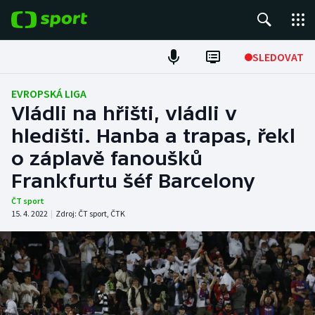
POPULÁRNÍ
SLEDOVAT
Fotbal
EVROPSKÁ LIGA
Vládli na hřišti, vládli v
Hokej
hledišti. Hanba a trapas, řekl
o záplavě fanoušků
Tenis
Frankfurtu šéf Barcelony
Atletika
ČT sport
15. 4. 2022
|
Zdroj:
ČT sport
,
ČTK
Cyklistika
DALŠÍ SPORTY
Americký fotbal
NEPŘEHLÉDNĚTE