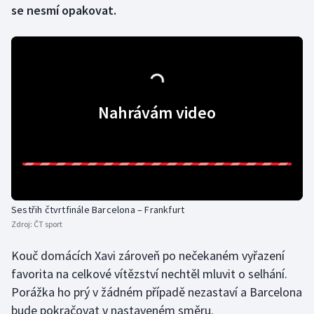
se nesmí opakovat.
Gymnastika
Házená
Jezdectví
Nahrávám video
Judo
Krasobruslení
Lezení
Sestřih čtvrtfinále Barcelona – Frankfurt
Zdroj:
ČT sport
Lyže a snowboard
Kouč domácích Xavi zároveň po nečekaném vyřazení
Moderní pětiboj
favorita na celkové vítězství nechtěl mluvit o selhání.
Porážka ho prý v žádném případě nezastaví a Barcelona
Motorsport
bude pokračovat v nastaveném směru.