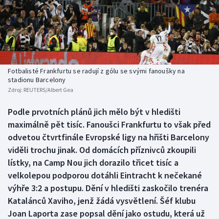
Baseball a softbal
Soutěže
Basketbal
Historické návraty
Biatlon
Aplikace ČT sport
Fotbalisté Frankfurtu se radují z gólu se svými fanoušky na
Boby a skeleton
AZ kvíz
stadionu Barcelony
Zdroj:
REUTERS/Albert Gea
Box
Podle prvotních plánů jich mělo být v hledišti
maximálně pět tisíc. Fanoušci Frankfurtu to však před
Curling
odvetou čtvrtfinále Evropské ligy na hřišti Barcelony
Dostihy
viděli trochu jinak. Od domácích příznivců zkoupili
lístky, na Camp Nou jich dorazilo třicet tisíc a
Florbal
velkolepou podporou dotáhli Eintracht k nečekané
výhře 3:2 a postupu. Dění v hledišti zaskočilo trenéra
Futsal
Katalánců Xaviho, jenž žádá vysvětlení. Šéf klubu
Joan Laporta zase popsal dění jako ostudu, která už
Golf