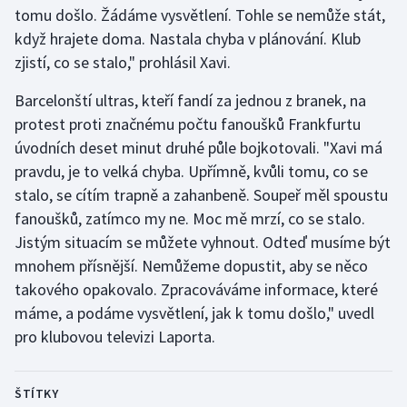
tomu došlo. Žádáme vysvětlení. Tohle se nemůže stát,
když hrajete doma. Nastala chyba v plánování. Klub
zjistí, co se stalo," prohlásil Xavi.
Barcelonští ultras, kteří fandí za jednou z branek, na
protest proti značnému počtu fanoušků Frankfurtu
úvodních deset minut druhé půle bojkotovali. "Xavi má
pravdu, je to velká chyba. Upřímně, kvůli tomu, co se
stalo, se cítím trapně a zahanbeně. Soupeř měl spoustu
fanoušků, zatímco my ne. Moc mě mrzí, co se stalo.
Jistým situacím se můžete vyhnout. Odteď musíme být
mnohem přísnější. Nemůžeme dopustit, aby se něco
takového opakovalo. Zpracováváme informace, které
máme, a podáme vysvětlení, jak k tomu došlo," uvedl
pro klubovou televizi Laporta.
ŠTÍTKY