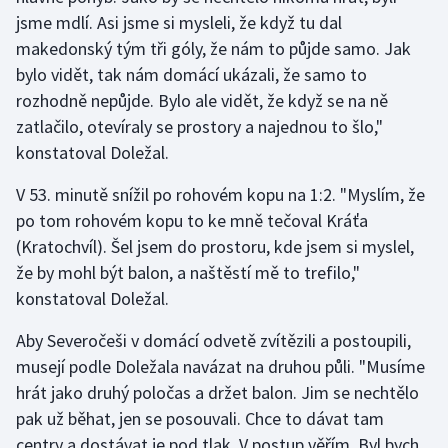
Stolní tenis
jsme mdlí. Asi jsme si mysleli, že když tu dal
makedonský tým tři góly, že nám to půjde samo. Jak
Triatlon
bylo vidět, tak nám domácí ukázali, že samo to
rozhodně nepůjde. Bylo ale vidět, že když se na ně
Veslování
zatlačilo, otevíraly se prostory a najednou to šlo,"
konstatoval Doležal.
Vodní slalom
V 53. minutě snížil po rohovém kopu na 1:2. "Myslím, že
Volejbal
po tom rohovém kopu to ke mně tečoval Kráťa
(Kratochvíl). Šel jsem do prostoru, kde jsem si myslel,
Ostatní
že by mohl být balon, a naštěstí mě to trefilo,"
konstatoval Doležal.
Aby Severočeši v domácí odvetě zvítězili a postoupili,
musejí podle Doležala navázat na druhou půli. "Musíme
hrát jako druhý poločas a držet balon. Jim se nechtělo
pak už běhat, jen se posouvali. Chce to dávat tam
centry a dostávat je pod tlak. V postup věřím. Byl bych