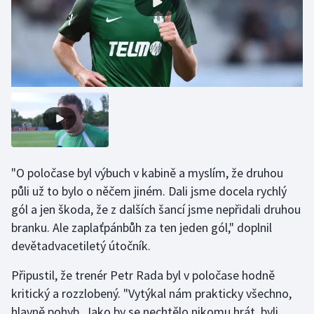
Olympijské hry
Parasport
Plavání
Plážový volejbal
Ragby
"O poločase byl výbuch v kabině a myslím, že druhou
Rychlobruslení
půli už to bylo o něčem jiném. Dali jsme docela rychlý
gól a jen škoda, že z dalších šancí jsme nepřidali druhou
Rychlostní kanoistika
branku. Ale zaplaťpánbůh za ten jeden gól," doplnil
devětadvacetiletý útočník.
Short track
Připustil, že trenér Petr Rada byl v poločase hodně
Sportovní střelba
kritický a rozzlobený. "Vytýkal nám prakticky všechno,
hlavně pohyb. Jako by se nechtělo nikomu hrát, byli