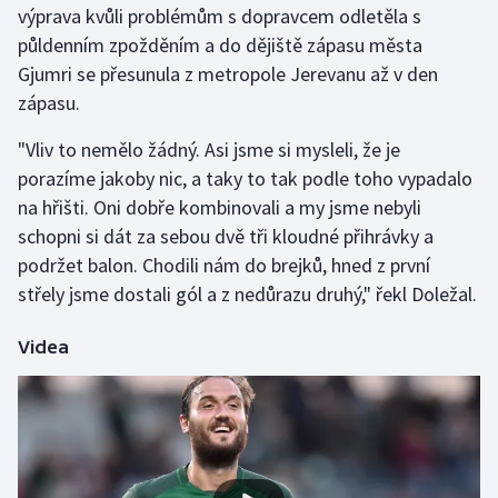
výprava kvůli problémům s dopravcem odletěla s
půldenním zpožděním a do dějiště zápasu města
Gymnastika
Gjumri se přesunula z metropole Jerevanu až v den
zápasu.
Házená
"Vliv to nemělo žádný. Asi jsme si mysleli, že je
Jezdectví
porazíme jakoby nic, a taky to tak podle toho vypadalo
na hřišti. Oni dobře kombinovali a my jsme nebyli
Judo
schopni si dát za sebou dvě tři kloudné přihrávky a
podržet balon. Chodili nám do brejků, hned z první
Krasobruslení
střely jsme dostali gól a z nedůrazu druhý," řekl Doležal.
Lezení
Videa
Lyže a snowboard
Moderní pětiboj
Motorsport