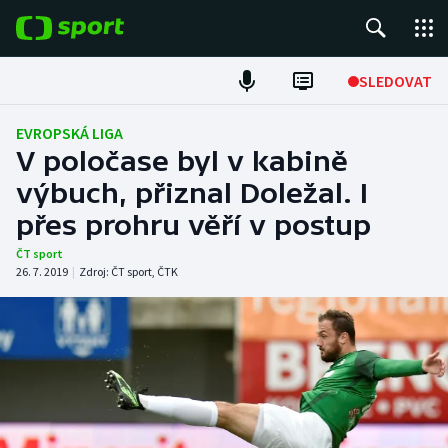
POPULÁRNÍ
SLEDOVAT
Fotbal
EVROPSKÁ LIGA
V poločase byl v kabině
Hokej
výbuch, přiznal Doležal. I
přes prohru věří v postup
Tenis
ČT sport
Atletika
26. 7. 2019
|
Zdroj:
ČT sport
,
ČTK
Cyklistika
DALŠÍ SPORTY
Americký fotbal
NEPŘEHLÉDNĚTE