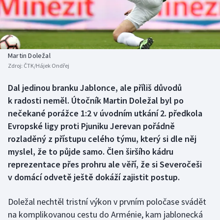
Baseball a softbal
Soutěže
Basketbal
Historické návraty
Biatlon
Aplikace ČT sport
Martin Doležal
Zdroj:
ČTK/Hájek Ondřej
Boby a skeleton
AZ kvíz
Dal jedinou branku Jablonce, ale příliš důvodů
k radosti neměl. Útočník Martin Doležal byl po
Box
nečekané porážce 1:2 v úvodním utkání 2. předkola
Curling
Evropské ligy proti Pjuniku Jerevan pořádně
rozladěný z přístupu celého týmu, který si dle něj
Dostihy
myslel, že to půjde samo. Člen širšího kádru
reprezentace přes prohru ale věří, že si Severočeši
Florbal
v domácí odvetě ještě dokáží zajistit postup.
Futsal
Doležal nechtěl tristní výkon v prvním poločase svádět
na komplikovanou cestu do Arménie, kam jablonecká
Golf