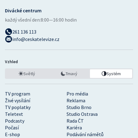
Divácké centrum
každý všední den:
8:00—16:00 hodin
261 136 113
info@ceskatelevize.cz
Vzhled
Světlý
Tmavý
Systém
TV program
Pro média
Živé vysílání
Reklama
TV poplatky
Studio Brno
Teletext
Studio Ostrava
Podcasty
Rada ČT
Počasí
Kariéra
E-shop
Podávání námětů