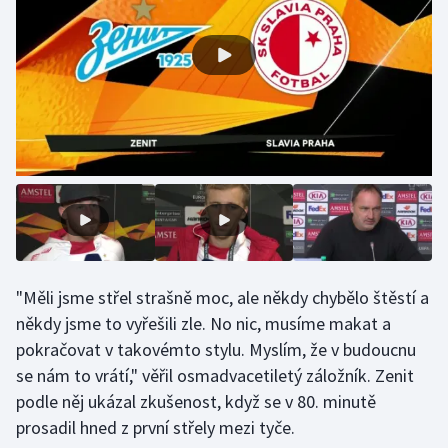
Olympijské hry
Parasport
Plavání
Plážový volejbal
Ragby
Rychlobruslení
"Měli jsme střel strašně moc, ale někdy chybělo štěstí a
Rychlostní kanoistika
někdy jsme to vyřešili zle. No nic, musíme makat a
pokračovat v takovémto stylu. Myslím, že v budoucnu
Short track
se nám to vrátí," věřil osmadvacetiletý záložník. Zenit
podle něj ukázal zkušenost, když se v 80. minutě
Sportovní střelba
prosadil hned z první střely mezi tyče.