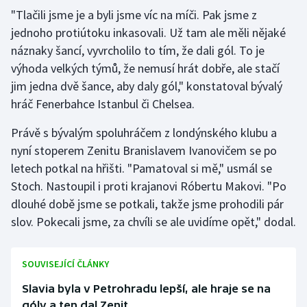
Stolní tenis
"Tlačili jsme je a byli jsme víc na míči. Pak jsme z
jednoho protiútoku inkasovali. Už tam ale měli nějaké
Triatlon
náznaky šancí, vyvrcholilo to tím, že dali gól. To je
výhoda velkých týmů, že nemusí hrát dobře, ale stačí
Veslování
jim jedna dvě šance, aby daly gól," konstatoval bývalý
hráč Fenerbahce Istanbul či Chelsea.
Vodní slalom
Právě s bývalým spoluhráčem z londýnského klubu a
Volejbal
nyní stoperem Zenitu Branislavem Ivanovičem se po
letech potkal na hřišti. "Pamatoval si mě," usmál se
Ostatní
Stoch. Nastoupil i proti krajanovi Róbertu Makovi. "Po
dlouhé době jsme se potkali, takže jsme prohodili pár
slov. Pokecali jsme, za chvíli se ale uvidíme opět," dodal.
SOUVISEJÍCÍ ČLÁNKY
Slavia byla v Petrohradu lepší, ale hraje se na
góly a ten dal Zenit