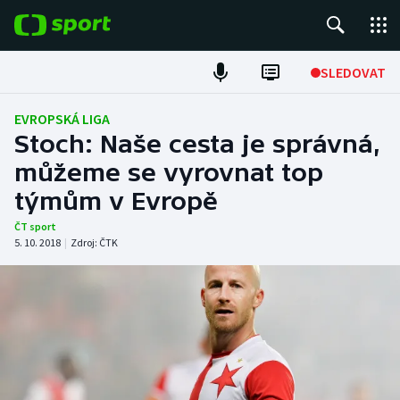
POPULÁRNÍ
SLEDOVAT
Fotbal
EVROPSKÁ LIGA
Stoch: Naše cesta je správná,
Hokej
můžeme se vyrovnat top
týmům v Evropě
Tenis
ČT sport
Atletika
5. 10. 2018
|
Zdroj:
ČTK
Cyklistika
DALŠÍ SPORTY
Americký fotbal
NEPŘEHLÉDNĚTE