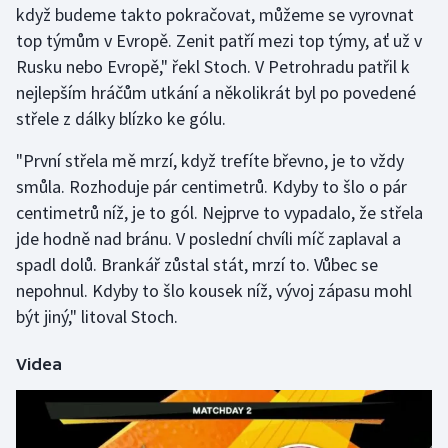
když budeme takto pokračovat, můžeme se vyrovnat
top týmům v Evropě. Zenit patří mezi top týmy, ať už v
Gymnastika
Rusku nebo Evropě," řekl Stoch. V Petrohradu patřil k
nejlepším hráčům utkání a několikrát byl po povedené
Házená
střele z dálky blízko ke gólu.
Jezdectví
"První střela mě mrzí, když trefíte břevno, je to vždy
smůla. Rozhoduje pár centimetrů. Kdyby to šlo o pár
Judo
centimetrů níž, je to gól. Nejprve to vypadalo, že střela
jde hodně nad bránu. V poslední chvíli míč zaplaval a
Krasobruslení
spadl dolů. Brankář zůstal stát, mrzí to. Vůbec se
Lezení
nepohnul. Kdyby to šlo kousek níž, vývoj zápasu mohl
být jiný," litoval Stoch.
Lyže a snowboard
Videa
Moderní pětiboj
Motorsport