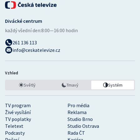
Divácké centrum
každý všední den:
8:00—16:00 hodin
261 136 113
info@ceskatelevize.cz
Vzhled
Světlý
Tmavý
Systém
TV program
Pro média
Živé vysílání
Reklama
TV poplatky
Studio Brno
Teletext
Studio Ostrava
Podcasty
Rada ČT
Počasí
Kariéra