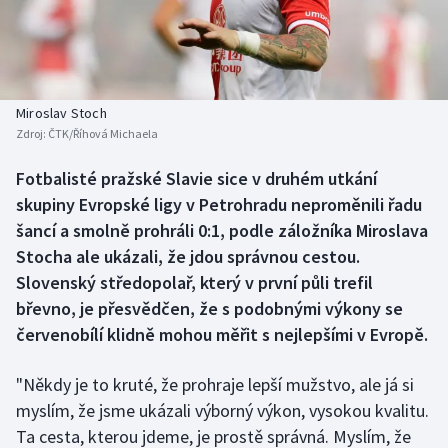
Baseball a softbal
Soutěže
Basketbal
Historické návraty
Biatlon
Aplikace ČT sport
Miroslav Stoch
Zdroj:
ČTK/Říhová Michaela
Boby a skeleton
AZ kvíz
Fotbalisté pražské Slavie sice v druhém utkání
skupiny Evropské ligy v Petrohradu neproměnili řadu
Box
šancí a smolně prohráli 0:1, podle záložníka Miroslava
Curling
Stocha ale ukázali, že jdou správnou cestou.
Slovenský středopolař, který v první půli trefil
Dostihy
břevno, je přesvědčen, že s podobnými výkony se
červenobílí klidně mohou měřit s nejlepšími v Evropě.
Florbal
"Někdy je to kruté, že prohraje lepší mužstvo, ale já si
Futsal
myslím, že jsme ukázali výborný výkon, vysokou kvalitu.
Ta cesta, kterou jdeme, je prostě správná. Myslím, že
Golf