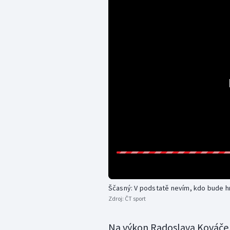
Ščasný: V podstatě nevím, kdo bude h
Zdroj:
ČT sport
Na výkon Radoslava Kováče,