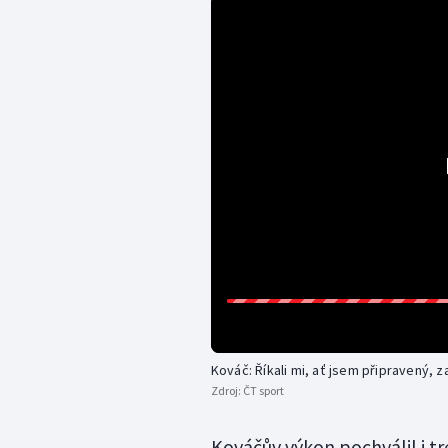
Kováč: Říkali mi, ať jsem připravený, 
Zdroj:
ČT sport
Kováčův výkon pochválil i t