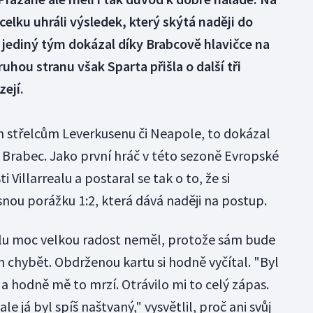
elku uhráli výsledek, který skýtá naději do
 jediný tým dokázal díky Brabcově hlavičce na
uhou stranu však Sparta přišla o další tři
ejí.
 střelcům Leverkusenu či Neapole, to dokázal
 Brabec. Jako první hráč v této sezoně Evropské
i Villarrealu a postaral se tak o to, že si
nou porážku 1:2, která dává naději na postup.
ólu moc velkou radost neměl, protože sám bude
m chybět. Obdrženou kartu si hodně vyčítal. "Byl
a hodně mě to mrzí. Otrávilo mi to celý zápas.
e já byl spíš naštvaný," vysvětlil, proč ani svůj