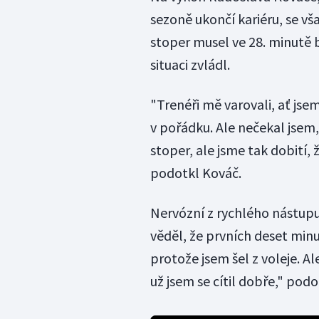
sezoně ukončí kariéru, se v
stoper musel ve 28. minutě 
situaci zvládl.
"Trenéři mě varovali, ať js
v pořádku. Ale nečekal jsem,
stoper, ale jsme tak dobití, 
podotkl Kováč.
Nervózní z rychlého nástupu
věděl, že prvních deset min
protože jsem šel z voleje. Al
už jsem se cítil dobře," pod