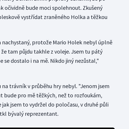
šak očividně bude moci spolehnout. Zkušený
bleskově vystřídat zraněného Holka a těžkou
em nachystaný, protože Mario Holek nebyl úplně
 že tam půjdu takhle z voleje. Jsem tu pátý
že se dostalo i na mě. Nikdo jiný nezůstal,"
 na trávník v průběhu hry nebyl. "Jenom jsem
ut bude pro mě těžkých, než to rozfoukám,
e jak jsem to vydržel do poločasu, v druhé půli
otkl bývalý reprezentant.