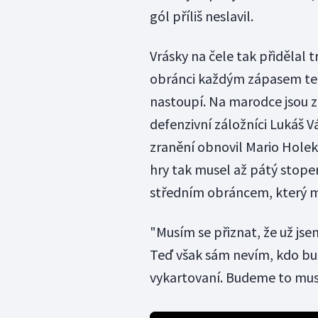
gól příliš neslavil.
Vrásky na čele tak přidělal 
obránci každým zápasem tenč
nastoupí. Na marodce jsou z
defenzivní záložníci Lukáš Vá
zranění obnovil Mario Holek
hry tak musel až pátý stope
středním obráncem, který m
"Musím se přiznat, že už js
Teď však sám nevím, kdo bud
vykartovaní. Budeme to mus