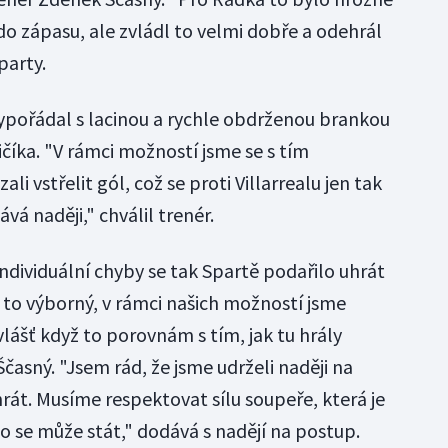
do zápasu, ale zvládl to velmi dobře a odehrál
party.
 vypořádal s lacinou a rychle obdrženou brankou
íka. "V rámci možností jsme se s tím
li vstřelit gól, což se proti Villarrealu jen tak
á naději," chválil trenér.
ndividuální chyby se tak Spartě podařilo uhrát
 to výborný, v rámci našich možností jsme
vlášť když to porovnám s tím, jak tu hrály
Ščasný. "Jsem rád, že jsme udrželi naději na
t. Musíme respektovat sílu soupeře, která je
o se může stát," dodává s nadějí na postup.