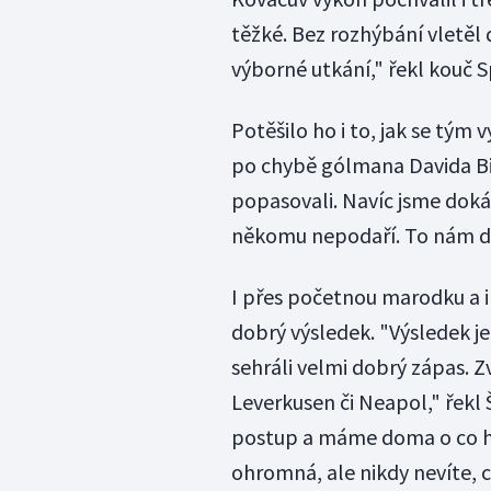
těžké. Bez rozhýbání vletěl 
výborné utkání," řekl kouč S
Potěšilo ho i to, jak se tým
po chybě gólmana Davida Bič
popasovali. Navíc jsme dokáza
někomu nepodaří. To nám dáv
I přes početnou marodku a i
dobrý výsledek. "Výsledek je
sehráli velmi dobrý zápas. Z
Leverkusen či Neapol," řekl 
postup a máme doma o co hrá
ohromná, ale nikdy nevíte, c