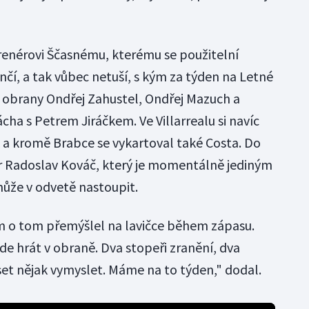
trenérovi Ščasnému, kterému se použitelní
í, a tak vůbec netuší, s kým za týden na Letné
 obrany Ondřej Zahustel, Ondřej Mazuch a
cha s Petrem Jiráčkem. Ve Villarrealu si navíc
 a kromě Brabce se vykartoval také Costa. Do
r Radoslav Kováč, který je momentálně jediným
ůže v odvetě nastoupit.
em o tom přemýšlel na lavičce během zápasu.
e hrát v obraně. Dva stopeři zranění, dva
et nějak vymyslet. Máme na to týden," dodal.