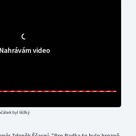
Nahrávám video
začátek byl těžký
renér Zdeněk Ščasný. "Pro Radka to bylo hrozně