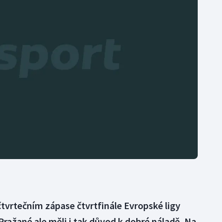
Moderní pětiboj
Triatlon
Motorsport
Veslování
Olympijské hry
Vodní slalom
Parasport
Volejbal
Plavání
Ostatní
Plážový volejbal
ve čtvrtečním zápase čtvrtfinále Evropské ligy
Pražané ale měli i tak důvod k dobré náladě. Na