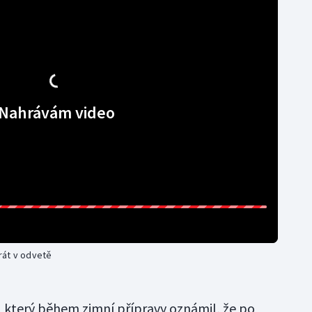
Nahrávám video
rát v odvetě
 který během zimní přípravy oznámil, že po