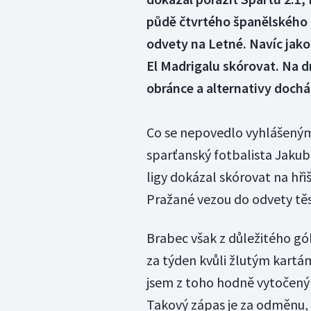
půdě čtvrtého španělského c
odvety na Letné. Navíc jako
El Madrigalu skórovat. Na dr
obránce a alternativy docház
Co se nepovedlo vyhlášeným
sparťanský fotbalista Jakub
ligy dokázal skórovat na hřišt
Pražané vezou do odvety těs
Brabec však z důležitého g
za týden kvůli žlutým kartá
jsem z toho hodně vytočený 
Takový zápas je za odměnu, al