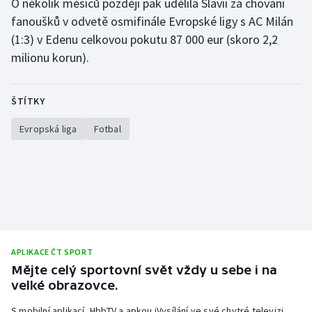
O několik měsíců později pak udělila Slavii za chování
fanoušků v odvetě osmifinále Evropské ligy s AC Milán
Olympijské hry
(1:3) v Edenu celkovou pokutu 87 000 eur (skoro 2,2
Parasport
milionu korun).
Plavání
ŠTÍTKY
Plážový volejbal
Evropská liga
Fotbal
Ragby
Rychlobruslení
Rychlostní kanoistika
APLIKACE ČT SPORT
Short track
Mějte celý sportovní svět vždy u sebe i na
velké obrazovce.
Sportovní střelba
S mobilní aplikací, HbbTV a apkou iVysílání ve své chytré televizi