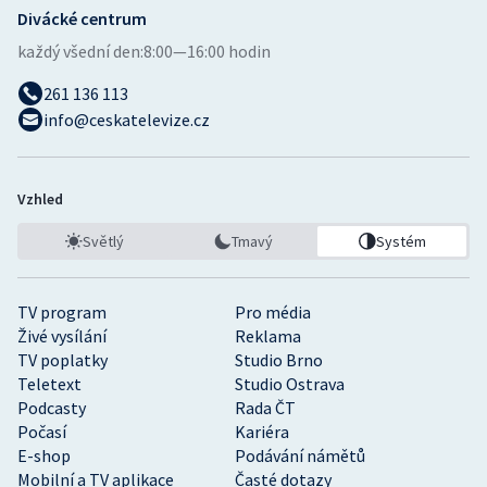
Divácké centrum
každý všední den:
8:00—16:00 hodin
261 136 113
info@ceskatelevize.cz
Vzhled
Světlý
Tmavý
Systém
TV program
Pro média
Živé vysílání
Reklama
TV poplatky
Studio Brno
Teletext
Studio Ostrava
Podcasty
Rada ČT
Počasí
Kariéra
E-shop
Podávání námětů
Mobilní a TV aplikace
Časté dotazy