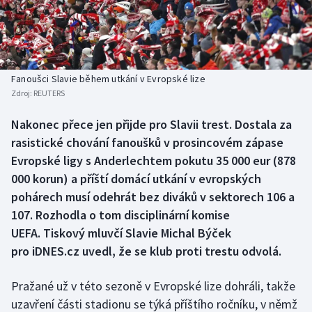
Baseball a softbal
Soutěže
Basketbal
Historické návraty
Biatlon
Aplikace ČT sport
Fanoušci Slavie během utkání v Evropské lize
Zdroj:
REUTERS
Boby a skeleton
AZ kvíz
Nakonec přece jen přijde pro Slavii trest. Dostala za
rasistické chování fanoušků v prosincovém zápase
Box
Evropské ligy s Anderlechtem pokutu 35 000 eur (878
Curling
000 korun) a příští domácí utkání v evropských
pohárech musí odehrát bez diváků v sektorech 106 a
Dostihy
107. Rozhodla o tom disciplinární komise
UEFA. Tiskový mluvčí Slavie Michal Býček
Florbal
pro iDNES.cz uvedl, že se klub proti trestu odvolá.
Futsal
Pražané už v této sezoně v Evropské lize dohráli, takže
uzavření části stadionu se týká příštího ročníku, v němž
Golf