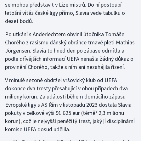
se mohou představit v Lize mistrů. Do ní postoupí
letošní vítěz české ligy přímo, Slavia vede tabulku o
Gymnastika
deset bodů.
Házená
Po utkání s Anderlechtem obvinil útočníka Tomáše
Chorého z rasismu dánský obránce tmavé pleti Mathias
Jezdectví
Jörgensen. Slavia to hned den po zápase odmítla a
podle dřívějších informací UEFA nenašla žádný důkaz o
Judo
provinění Chorého, takže s ním ani nezahájila řízení.
Krasobruslení
V minulé sezoně obdržel vršovický klub od UEFA
dokonce dva tresty přesahující v obou případech dva
Lezení
miliony korun. Za události během domácího zápasu
Evropské ligy s AS Řím v listopadu 2023 dostala Slavia
Lyže a snowboard
pokuty v celkové výši 91 625 eur (téměř 2,3 milionu
Moderní pětiboj
korun), což je nejvyšší peněžitý trest, jaký jí disciplinární
komise UEFA dosud udělila.
Motorsport