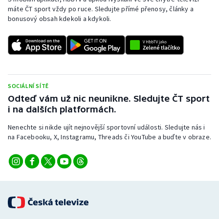
Stolní tenis
máte ČT sport vždy po ruce. Sledujte přímé přenosy, články a
bonusový obsah kdekoli a kdykoli.
Triatlon
Veslování
Vodní slalom
SOCIÁLNÍ SÍTĚ
Odteď vám už nic neunikne. Sledujte ČT sport
Volejbal
i na dalších platformách.
Ostatní
Nenechte si nikde ujít nejnovější sportovní události. Sledujte nás i
na Facebooku, X, Instagramu, Threads či YouTube a buďte v obraze.