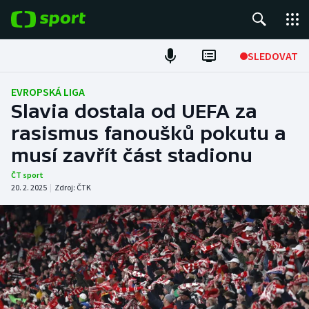
POPULÁRNÍ
SLEDOVAT
Fotbal
EVROPSKÁ LIGA
Slavia dostala od UEFA za
Hokej
rasismus fanoušků pokutu a
musí zavřít část stadionu
Tenis
ČT sport
Atletika
20. 2. 2025
|
Zdroj:
ČTK
Cyklistika
DALŠÍ SPORTY
Americký fotbal
NEPŘEHLÉDNĚTE