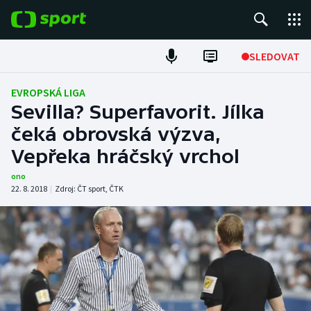
POPULÁRNÍ
SLEDOVAT
Fotbal
EVROPSKÁ LIGA
Sevilla? Superfavorit. Jílka
Hokej
čeká obrovská výzva,
Vepřeka hráčský vrchol
Tenis
ono
Atletika
22. 8. 2018
|
Zdroj:
ČT sport
,
ČTK
Cyklistika
DALŠÍ SPORTY
Americký fotbal
NEPŘEHLÉDNĚTE