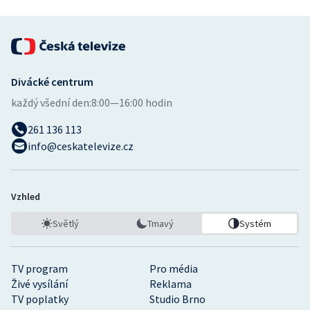
Divácké centrum
každý všední den:
8:00—16:00 hodin
261 136 113
info@ceskatelevize.cz
Vzhled
Světlý
Tmavý
Systém
TV program
Pro média
Živé vysílání
Reklama
TV poplatky
Studio Brno