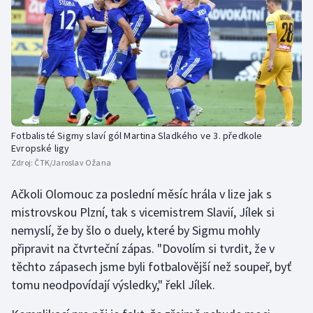
Fotbalisté Sigmy slaví gól Martina Sladkého ve 3. předkole
Evropské ligy
Zdroj:
ČTK/Jaroslav Ožana
Ačkoli Olomouc za poslední měsíc hrála v lize jak s
mistrovskou Plzní, tak s vicemistrem Slavií, Jílek si
nemyslí, že by šlo o duely, které by Sigmu mohly
připravit na čtvrteční zápas. "Dovolím si tvrdit, že v
těchto zápasech jsme byli fotbalovější než soupeř, byť
tomu neodpovídají výsledky," řekl Jílek.