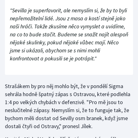
"Sevilla je superfavorit, ale nemyslím si, že by to byli
nepřemožitelní lidé. Jsou z masa a kostí stejně jako
naši hráči. Takže zkusíme něco vymyslet a uvidíme,
na co to bude stačit. Budeme se snažit najít alespoň
nějaké skulinky, pokud nějaké vůbec mají. Něco
jsme si ukázali, abychom se s nimi mohli
konfrontovat a pokusili se je potrápit."
Strašákem by pro něj mohlo být, že v pondělí Sigma
sehrála hodně špatný zápas s Ostravou, které podlehla
1:4 po velkých chybách v defenzivě. "Pro mě jsou to
neslučitelné zápasy. Nemyslím si, že to funguje tak, že
bychom měli dostat od Sevilly osm branek, když jsme
dostali čtyři od Ostravy," pronesl Jílek.