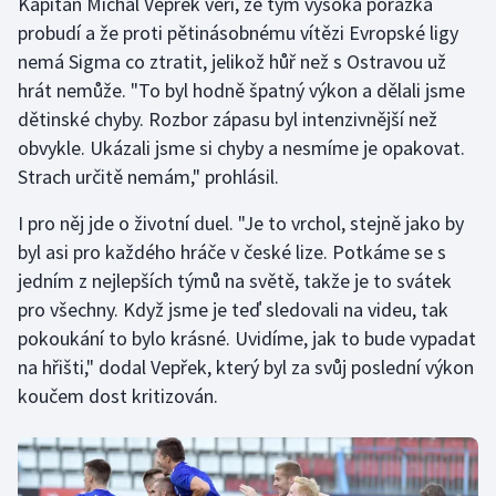
Kapitán Michal Vepřek věří, že tým vysoká porážka
probudí a že proti pětinásobnému vítězi Evropské ligy
nemá Sigma co ztratit, jelikož hůř než s Ostravou už
hrát nemůže. "To byl hodně špatný výkon a dělali jsme
dětinské chyby. Rozbor zápasu byl intenzivnější než
obvykle. Ukázali jsme si chyby a nesmíme je opakovat.
Strach určitě nemám," prohlásil.
I pro něj jde o životní duel. "Je to vrchol, stejně jako by
byl asi pro každého hráče v české lize. Potkáme se s
jedním z nejlepších týmů na světě, takže je to svátek
pro všechny. Když jsme je teď sledovali na videu, tak
pokoukání to bylo krásné. Uvidíme, jak to bude vypadat
na hřišti," dodal Vepřek, který byl za svůj poslední výkon
koučem dost kritizován.