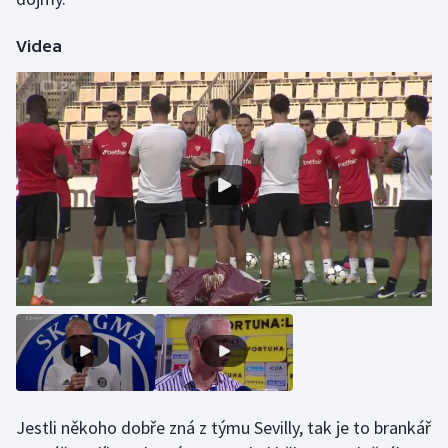
Olympijské hry
Videa
Parasport
Plavání
Plážový volejbal
Ragby
Rychlobruslení
Rychlostní kanoistika
Short track
Sportovní střelba
Jestli někoho dobře zná z týmu Sevilly, tak je to brankář