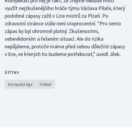
Komplikací pro něj je fakt, že zřejmě nebude moci
využít nejzkušenějšího hráče týmu Václava Pilaře, který
podobné zápasy zažil v Lize mistrů za Plzeň. Po
zdravotní stránce stále není stoprocentní. "Pro tento
zápas by byl ohromně platný. Zkušenostmi,
sebevědomím a řešením situací. Ale do rizika
nepůjdeme, protože máme před sebou důležité zápasy
v lize, ve kterých ho budeme potřebovat," uvedl Jílek.
ŠTÍTKY
Evropská liga
Fotbal