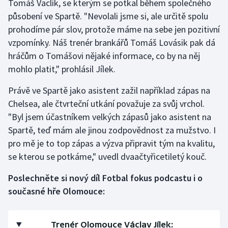
Tomáš Vaclík, se kterým se potkal během společného
Stolní tenis
působení ve Spartě. "Nevolali jsme si, ale určitě spolu
prohodíme pár slov, protože máme na sebe jen pozitivní
Triatlon
vzpomínky. Náš trenér brankářů Tomáš Lovásik pak dá
hráčům o Tomášovi nějaké informace, co by na něj
Veslování
mohlo platit," prohlásil Jílek.
Vodní slalom
Právě ve Spartě jako asistent zažil například zápas na
Chelsea, ale čtvrteční utkání považuje za svůj vrchol.
Volejbal
"Byl jsem účastníkem velkých zápasů jako asistent na
Ostatní
Spartě, teď mám ale jinou zodpovědnost za mužstvo. I
pro mě je to top zápas a výzva připravit tým na kvalitu,
se kterou se potkáme," uvedl dvaačtyřicetiletý kouč.
Poslechněte si nový díl Fotbal fokus podcastu i o
současné hře Olomouce:
Trenér Olomouce Václav Jílek: