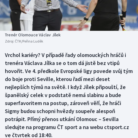
Baseball a softbal
Soutěže
Basketbal
Historické návraty
Biatlon
Aplikace ČT sport
Trenér Olomouce Václav Jílek
Zdroj:
ČTK/Peřina Luděk
Boby a skeleton
AZ kvíz
Vrchol kariéry? V případě řady olomouckých hráčů i
trenéra Václava Jílka se o tom dá jistě bez vtipů
Box
hovořit. Ve 4. předkole Evropské ligy povede svůj tým
Curling
do boje proti Seville, kterou řadí mezi deset
nejlepších týmů na světě. I když Jílek připouští, že
Dostihy
španělský celek v podstatě nemá slabinu a bude
superfavoritem na postup, zároveň věří, že hráči
Florbal
Sigmy budou schopni hvězdy soupeře alespoň
potrápit. Přímý přenos utkání Olomouc – Sevilla
Futsal
sledujte na programu ČT sport a na webu ctsport.cz
ve čtvrtek od 18:40.
Golf