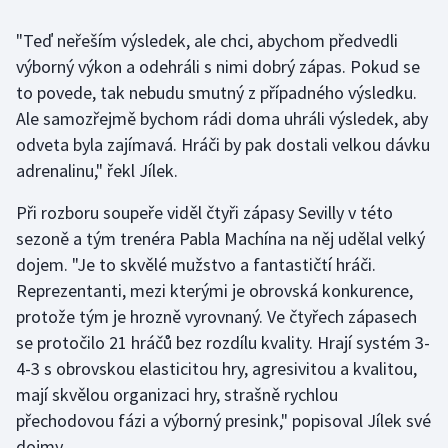
"Teď neřeším výsledek, ale chci, abychom předvedli
Gymnastika
výborný výkon a odehráli s nimi dobrý zápas. Pokud se
to povede, tak nebudu smutný z případného výsledku.
Házená
Ale samozřejmě bychom rádi doma uhráli výsledek, aby
Jezdectví
odveta byla zajímavá. Hráči by pak dostali velkou dávku
adrenalinu," řekl Jílek.
Judo
Při rozboru soupeře viděl čtyři zápasy Sevilly v této
sezoně a tým trenéra Pabla Machína na něj udělal velký
Krasobruslení
dojem. "Je to skvělé mužstvo a fantastičtí hráči.
Lezení
Reprezentanti, mezi kterými je obrovská konkurence,
protože tým je hrozně vyrovnaný. Ve čtyřech zápasech
Lyže a snowboard
se protočilo 21 hráčů bez rozdílu kvality. Hrají systém 3-
4-3 s obrovskou elasticitou hry, agresivitou a kvalitou,
Moderní pětiboj
mají skvělou organizaci hry, strašně rychlou
přechodovou fázi a výborný presink," popisoval Jílek své
Motorsport
dojmy.