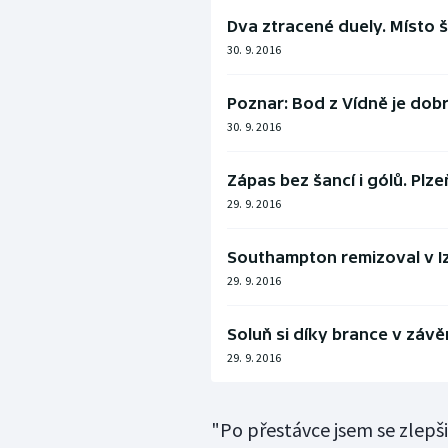
Dva ztracené duely. Místo š
30. 9. 2016
Poznar: Bod z Vídně je dob
30. 9. 2016
Zápas bez šancí i gólů. Plze
29. 9. 2016
Southampton remizoval v Izr
29. 9. 2016
Soluň si díky brance v závě
29. 9. 2016
"Po přestávce jsem se zlepšili