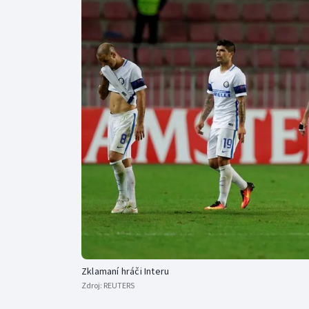
Curling
Dostihy
Florbal
Futsal
Golf
Gymnastika
Zklamaní hráči Interu
Zdroj:
REUTERS