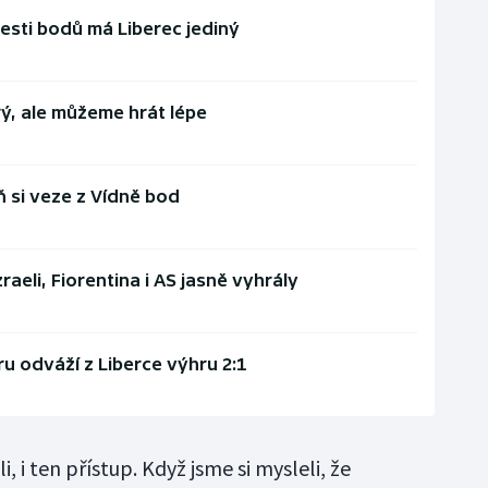
esti bodů má Liberec jediný
rý, ale můžeme hrát lépe
ň si veze z Vídně bod
aeli, Fiorentina i AS jasně vyhrály
ru odváží z Liberce výhru 2:1
, i ten přístup. Když jsme si mysleli, že