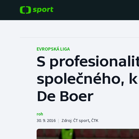
POPULÁRNÍ
DALŠÍ SPORTY
Fotbal
Americký fotbal
EVROPSKÁ LIGA
S profesionali
Hokej
Baseball a softbal
společného, kr
Tenis
Basketbal
Atletika
De Boer
Biatlon
Cyklistika
Boby a skeleton
roh
30. 9. 2016
|
Zdroj:
ČT sport
,
ČTK
Box