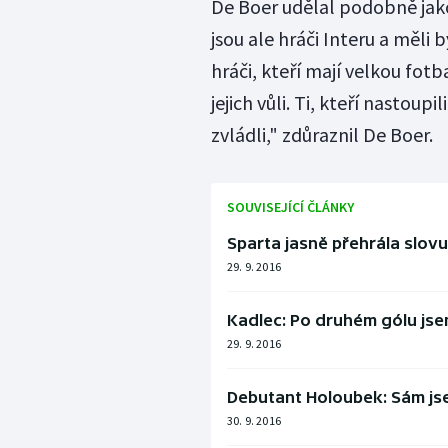
De Boer udělal podobně jako
jsou ale hráči Interu a měli 
hráči, kteří mají velkou fotb
jejich vůli. Ti, kteří nastoup
zvládli," zdůraznil De Boer.
SOUVISEJÍCÍ ČLÁNKY
Sparta jasně přehrála slovut
29. 9. 2016
Kadlec: Po druhém gólu jsem
29. 9. 2016
Debutant Holoubek: Sám jse
30. 9. 2016