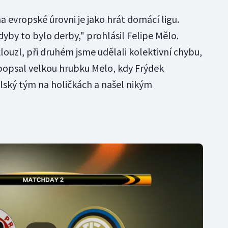
 evropské úrovni je jako hrát domácí ligu.
dyby to bylo derby," prohlásil Felipe Mělo.
louzl, při druhém jsme udělali kolektivní chybu,
 popsal velkou hrubku Melo, kdy Frýdek
lský tým na holičkách a našel nikým