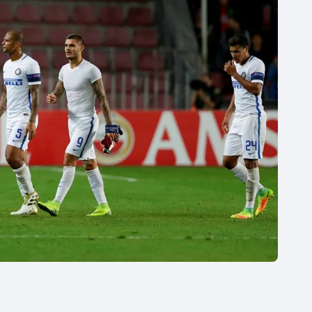
Moderní pětiboj
Triatlon
Motorsport
Veslování
Olympijské hry
Vodní slalom
Parasport
Volejbal
Plavání
Ostatní
Plážový volejbal