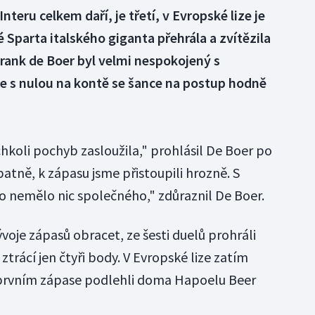
Interu celkem daří, je třetí, v Evropské lize je
é Sparta italského giganta přehrála a zvítězila
Frank de Boer byl velmi nespokojený s
že s nulou na kontě se šance na postup hodně
ýchkoli pochyb zasloužila," prohlásil De Boer po
patně, k zápasu jsme přistoupili hrozně. S
 nemělo nic společného," zdůraznil De Boer.
vývoje zápasů obracet, ze šesti duelů prohráli
ztrácí jen čtyři body. V Evropské lize zatím
v prvním zápase podlehli doma Hapoelu Beer