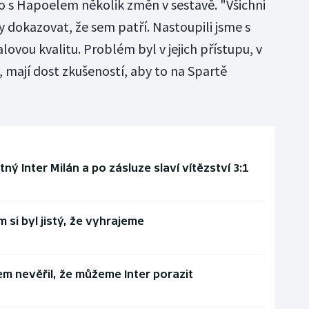
 s Hapoelem několik změn v sestavě. "Všichni
by dokazovat, že sem patří. Nastoupili jsme s
alovou kvalitu. Problém byl v jejich přístupu, v
ili, mají dost zkušeností, aby to na Spartě
ný Inter Milán a po zásluze slaví vítězství 3:1
 si byl jistý, že vyhrajeme
m nevěřil, že můžeme Inter porazit