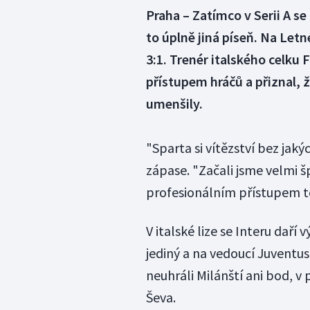
Praha – Zatímco v Serii A se 
to úplně jiná píseň. Na Letn
3:1. Trenér italského celku 
přístupem hráčů a přiznal, 
umenšily.
"Sparta si vítězství bez jak
zápase. "Začali jsme velmi š
profesionálním přístupem to
V italské lize se Interu daří 
jediný a na vedoucí Juventus 
neuhráli Milánští ani bod, 
Ševa.