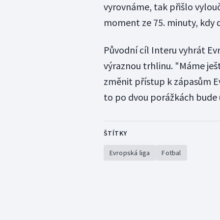
vyrovnáme, tak přišlo vylou
moment ze 75. minuty, kdy d
Původní cíl Interu vyhrát E
výraznou trhlinu. "Máme ješ
změnit přístup k zápasům Ev
to po dvou porážkách bude u
ŠTÍTKY
Evropská liga
Fotbal