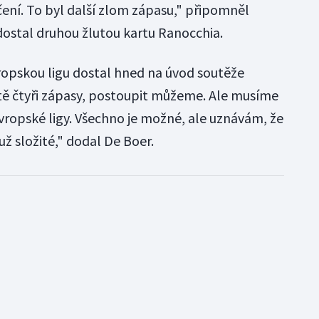
čení. To byl další zlom zápasu," připomněl
ostal druhou žlutou kartu Ranocchia.
vropskou ligu dostal hned na úvod soutěže
tě čtyři zápasy, postoupit můžeme. Ale musíme
ropské ligy. Všechno je možné, ale uznávám, že
ž složité," dodal De Boer.