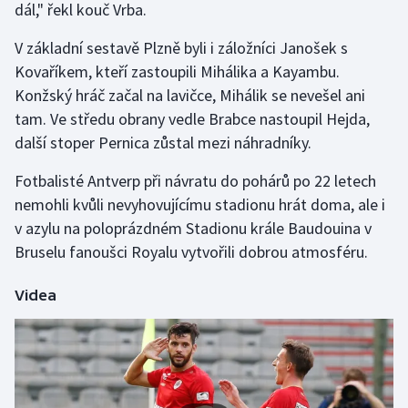
dál," řekl kouč Vrba.
Olympijské hry
V základní sestavě Plzně byli i záložníci Janošek s
Kovaříkem, kteří zastoupili Mihálika a Kayambu.
Parasport
Konžský hráč začal na lavičce, Mihálik se nevešel ani
Plavání
tam. Ve středu obrany vedle Brabce nastoupil Hejda,
další stoper Pernica zůstal mezi náhradníky.
Plážový volejbal
Fotbalisté Antverp při návratu do pohárů po 22 letech
Ragby
nemohli kvůli nevyhovujícímu stadionu hrát doma, ale i
v azylu na poloprázdném Stadionu krále Baudouina v
Rychlobruslení
Bruselu fanoušci Royalu vytvořili dobrou atmosféru.
Rychlostní kanoistika
Videa
Short track
Sportovní střelba