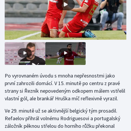
Stolní tenis
Triatlon
Veslování
Vodní slalom
Volejbal
Ostatní
Po vyrovnaném úvodu s mnoha nepřesnostmi jako
první zahrozili domácí. V 15. minutě po centru z pravé
strany si Řezník nepovedeným odkopem málem vstřelil
vlastní gól, ale brankář Hruška míč reflexivně vyrazil.
Ve 29. minutě už se aktivnější belgický tým prosadil.
Refaelov přihrál volnému Rodriguesovi a portugalský
záložník pěknou střelou do horního růžku překonal