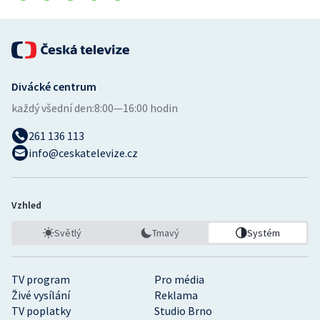
Divácké centrum
každý všední den:
8:00—16:00 hodin
261 136 113
info@ceskatelevize.cz
Vzhled
Světlý
Tmavý
Systém
TV program
Pro média
Živé vysílání
Reklama
TV poplatky
Studio Brno