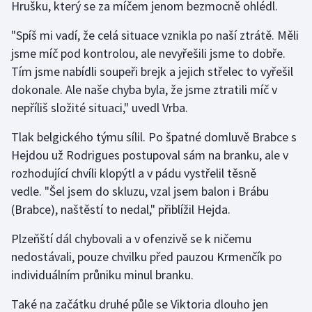
Hrušku, který se za míčem jenom bezmocně ohlédl.
"Spíš mi vadí, že celá situace vznikla po naší ztrátě. Měli
jsme míč pod kontrolou, ale nevyřešili jsme to dobře.
Tím jsme nabídli soupeři brejk a jejich střelec to vyřešil
dokonale. Ale naše chyba byla, že jsme ztratili míč v
nepříliš složité situaci," uvedl Vrba.
Tlak belgického týmu sílil. Po špatné domluvě Brabce s
Hejdou už Rodrigues postupoval sám na branku, ale v
rozhodující chvíli klopýtl a v pádu vystřelil těsně
vedle. "Šel jsem do skluzu, vzal jsem balon i Brábu
(Brabce), naštěstí to nedal," přiblížil Hejda.
Plzeňští dál chybovali a v ofenzivě se k ničemu
nedostávali, pouze chvilku před pauzou Krmenčík po
individuálním průniku minul branku.
Také na začátku druhé půle se Viktoria dlouho jen