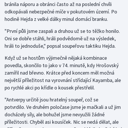
bránila náporu a obránci často až na poslední chvíli
odkopávali nebezpečné míče v pokutovém území. Po
hodině Hejda z velké dálky minul domácí branku.
"První půli jsme zaspali a druhou už se to těžko honilo.
Oni se dobře stáhli, hráli podvědomě už na výsledek,
hráli to jednoduše," popsal soupeřovu taktiku Hejda.
Když už se hostům výjimečně nějaká kombinace
povedla, skončilo to jako v 74. minutě, kdy Hrošovský
zamířil nad břevno. Krátce před koncem měl možná
největší příležitost na vyrovnání střídající Kayamba, ale
po rychlé akci po křídle o kousek přestřelil.
"Antverpy určitě jsou hratelný soupeř, což se
potvrdilo. Ve druhém poločase jsme je mačkali a už jim
docházely síly, ale bohužel jsme nevyužili žádné
příležitosti. Chyběl asi kousíček. Nic se nedá dělat, ale