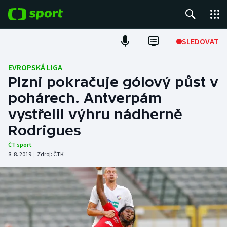
POPULÁRNÍ
SLEDOVAT
Fotbal
EVROPSKÁ LIGA
Plzni pokračuje gólový půst v
Hokej
pohárech. Antverpám
vystřelil výhru nádherně
Tenis
Rodrigues
Atletika
ČT sport
8. 8. 2019
|
Zdroj:
ČTK
Cyklistika
DALŠÍ SPORTY
Americký fotbal
NEPŘEHLÉDNĚTE