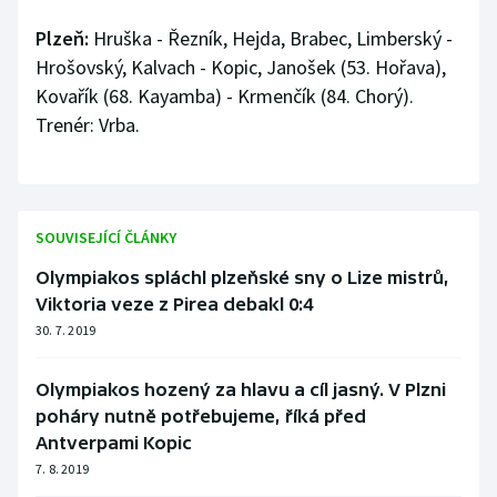
Plzeň:
Hruška - Řezník, Hejda, Brabec, Limberský -
Hrošovský, Kalvach - Kopic, Janošek (53. Hořava),
Kovařík (68. Kayamba) - Krmenčík (84. Chorý).
Trenér: Vrba.
SOUVISEJÍCÍ ČLÁNKY
Olympiakos spláchl plzeňské sny o Lize mistrů,
Viktoria veze z Pirea debakl 0:4
30. 7. 2019
Olympiakos hozený za hlavu a cíl jasný. V Plzni
poháry nutně potřebujeme, říká před
Antverpami Kopic
7. 8. 2019