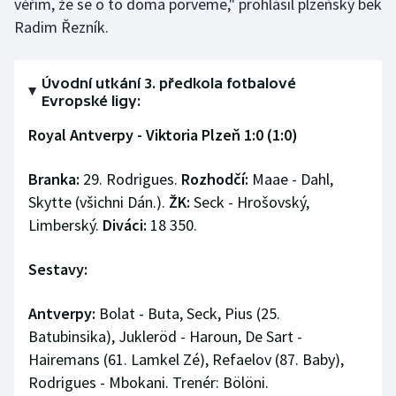
věřím, že se o to doma porveme," prohlásil plzeňský bek
Radim Řezník.
Úvodní utkání 3. předkola fotbalové
Evropské ligy:
Royal Antverpy - Viktoria Plzeň 1:0 (1:0)
Branka:
29. Rodrigues.
Rozhodčí:
Maae - Dahl,
Skytte (všichni Dán.).
ŽK:
Seck - Hrošovský,
Limberský.
Diváci:
18 350.
Sestavy:
Antverpy:
Bolat - Buta, Seck, Pius (25.
Batubinsika), Jukleröd - Haroun, De Sart -
Hairemans (61. Lamkel Zé), Refaelov (87. Baby),
Rodrigues - Mbokani. Trenér: Bölöni.