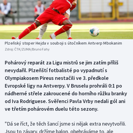
Baseball a softbal
Soutěže
Basketbal
Historické návraty
Biatlon
Aplikace ČT sport
Plzeňský stoper Hejda v souboji s útočníkem Antverp Mbokanim
Boby a skeleton
AZ kvíz
Zdroj:
ČTK/ZUMA/Bruno Fahy
Box
Pohárový reparát za Ligu mistrů se jim zatím příliš
nevydařil. Plzeňští fotbalisté po vypadnutí s
Curling
Olympiakosem Pireus nestačili ve 3. předkole
Evropské ligy na Antverpy. V Bruselu prohráli 0:1 po
Dostihy
nádherné střele zakroucené do horního růžku branky
od Iva Rodriguese. Svěřenci Pavla Vrby nedali gól ani
Florbal
ve třetím pohárovém duelu této sezony.
Futsal
"Dá se říct, že těch šancí jsme si nějak extra nevytvořili.
Jsou to závary, držíme balon, obehráváme to, ale
Golf