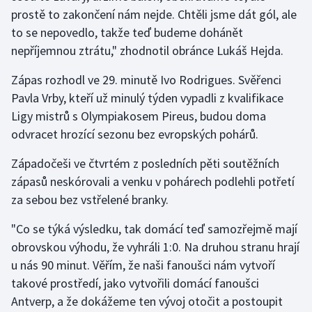
prostě to zakončení nám nejde. Chtěli jsme dát gól, ale
to se nepovedlo, takže teď budeme dohánět
Gymnastika
nepříjemnou ztrátu," zhodnotil obránce Lukáš Hejda.
Házená
Zápas rozhodl ve 29. minutě Ivo Rodrigues. Svěřenci
Pavla Vrby, kteří už minulý týden vypadli z kvalifikace
Jezdectví
Ligy mistrů s Olympiakosem Pireus, budou doma
Judo
odvracet hrozící sezonu bez evropských pohárů.
Západočeši ve čtvrtém z posledních pěti soutěžních
Krasobruslení
zápasů neskórovali a venku v pohárech podlehli potřetí
za sebou bez vstřelené branky.
Lezení
"Co se týká výsledku, tak domácí teď samozřejmě mají
Lyže a snowboard
obrovskou výhodu, že vyhráli 1:0. Na druhou stranu hrají
u nás 90 minut. Věřím, že naši fanoušci nám vytvoří
Moderní pětiboj
takové prostředí, jako vytvořili domácí fanoušci
Motorsport
Antverp, a že dokážeme ten vývoj otočit a postoupit