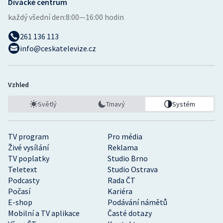
Divácké centrum
každý všední den:
8:00—16:00 hodin
261 136 113
info@ceskatelevize.cz
Vzhled
Světlý
Tmavý
Systém
TV program
Pro média
Živé vysílání
Reklama
TV poplatky
Studio Brno
Teletext
Studio Ostrava
Podcasty
Rada ČT
Počasí
Kariéra
E-shop
Podávání námětů
Mobilní a TV aplikace
Časté dotazy