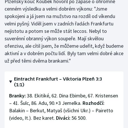
Plzeňský kouč Koubek hovořil po zápase o ohromně
cenném výsledku a velmi dobrém výkonu: "Jsme
spokojeni a já jsem na mužstvo na rozdíl od víkendu
velmi pyšný. Viděl jsem v zadních řadách Frankfurtu
nejistotu a potom se může stát leccos. Nebyl to
suverénní obranný výkon soupeře. Mají skvělou
ofenzivu, ale cítil jsem, že můžeme udeřit, když budeme
aktivní a v dobrém počtu lidí. Byly tam velmi dobré akce
už před těmi dvěma brankami."
Eintracht Frankfurt – Viktoria Plzeň 3:3
(1:1)
Branky:
38. Ekitiké, 62. Dina Ebimbe, 67. Kristensen
– 41. Šulc, 86. Adu, 90.+3 Jemelka.
Rozhodčí:
Balakin – Berkut, Matyaš (všichni Ukr.) – Pairetto
(video, It.). Bez karet.
Diváci:
56 500.