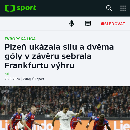
POPULÁRNÍ
SLEDOVAT
Fotbal
EVROPSKÁ LIGA
Plzeň ukázala sílu a dvěma
Hokej
góly v závěru sebrala
Frankfurtu výhru
Tenis
hd
Atletika
26. 9. 2024
|
Zdroj:
ČT sport
Cyklistika
DALŠÍ SPORTY
Americký fotbal
NEPŘEHLÉDNĚTE