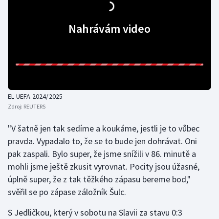
Gymnastika
Nahrávám video
Házená
Jezdectví
Judo
EL UEFA 2024/2025
Zdroj:
REUTERS
Krasobruslení
"V šatně jen tak sedíme a koukáme, jestli je to vůbec
Lezení
pravda. Vypadalo to, že se to bude jen dohrávat. Oni
pak zaspali. Bylo super, že jsme snížili v 86. minutě a
Lyže a snowboard
mohli jsme ještě zkusit vyrovnat. Pocity jsou úžasné,
úplně super, že z tak těžkého zápasu bereme bod,"
Moderní pětiboj
svěřil se po zápase záložník Šulc.
Motorsport
S Jedličkou, který v sobotu na Slavii za stavu 0:3