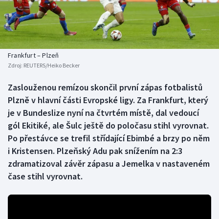
Baseball a softbal
Soutěže
Basketbal
Historické návraty
Biatlon
Aplikace ČT sport
Frankfurt – Plzeň
Zdroj:
REUTERS/Heiko Becker
Boby a skeleton
AZ kvíz
Zaslouženou remízou skončil první zápas fotbalistů
Plzně v hlavní části Evropské ligy. Za Frankfurt, který
Box
je v Bundeslize nyní na čtvrtém místě, dal vedoucí
Curling
gól Ekitiké, ale Šulc ještě do poločasu stihl vyrovnat.
Po přestávce se trefil střídající Ebimbé a brzy po něm
Dostihy
i Kristensen. Plzeňský Adu pak snížením na 2:3
zdramatizoval závěr zápasu a Jemelka v nastaveném
Florbal
čase stihl vyrovnat.
Futsal
Golf