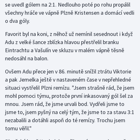
se uvedl gólem na 2:1. Nedlouho poté po rohu propálil
všechny hráče ve vápně Plzně Kristensen a domácí vedli
o dva góly.
Favorit byl na koni, z něhož už nemínil sesednout i když
Adu z velké šance zblízka hlavou přestřelil branku
Eintrachtu a Vašulín ve skluzu v malém vápně těsně
nedosáhl na balon.
Ovšem Adu přece jen v 86. minutě snížil ztrátu Viktorie
a pak Jemelka ještě v nastaveném čase v nepřehledné
situaci vystřelil Plzni remízu. "Jsem strašně rád, že jsem
mohl pomoci týmu, protože první inkasovaný gól šel za
mnou. Jsem rád, že jsme urvali bod. Vydřeli jsme to
jsme to, jsem pyšný na celý tým, že jsme to za stavu 3:1
nezabalili a dotáhli aspoň do té remízy. Trochu jsem
tomu věřil."