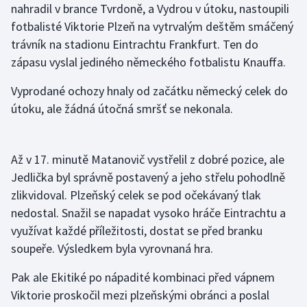
nahradil v brance Tvrdoně, a Vydrou v útoku, nastoupili
Olympijské hry
fotbalisté Viktorie Plzeň na vytrvalým deštěm smáčený
trávník na stadionu Eintrachtu Frankfurt. Ten do
Parasport
zápasu vyslal jediného německého fotbalistu Knauffa.
Plavání
Vyprodané ochozy hnaly od začátku německý celek do
útoku, ale žádná útočná smršť se nekonala.
Plážový volejbal
Ragby
Až v 17. minutě Matanovič vystřelil z dobré pozice, ale
Jedlička byl správně postavený a jeho střelu pohodlně
Rychlobruslení
zlikvidoval. Plzeňský celek se pod očekávaný tlak
nedostal. Snažil se napadat vysoko hráče Eintrachtu a
Rychlostní kanoistika
využívat každé příležitosti, dostat se před branku
soupeře. Výsledkem byla vyrovnaná hra.
Short track
Pak ale Ekitiké po nápadité kombinaci před vápnem
Sportovní střelba
Viktorie proskočil mezi plzeňskými obránci a poslal