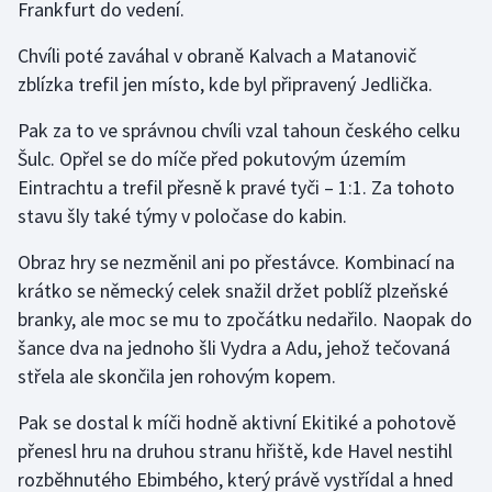
Frankfurt do vedení.
Stolní tenis
Chvíli poté zaváhal v obraně Kalvach a Matanovič
Triatlon
zblízka trefil jen místo, kde byl připravený Jedlička.
Veslování
Pak za to ve správnou chvíli vzal tahoun českého celku
Šulc. Opřel se do míče před pokutovým územím
Vodní slalom
Eintrachtu a trefil přesně k pravé tyči – 1:1. Za tohoto
stavu šly také týmy v poločase do kabin.
Volejbal
Obraz hry se nezměnil ani po přestávce. Kombinací na
Ostatní
krátko se německý celek snažil držet poblíž plzeňské
branky, ale moc se mu to zpočátku nedařilo. Naopak do
šance dva na jednoho šli Vydra a Adu, jehož tečovaná
střela ale skončila jen rohovým kopem.
Pak se dostal k míči hodně aktivní Ekitiké a pohotově
přenesl hru na druhou stranu hřiště, kde Havel nestihl
rozběhnutého Ebimbého, který právě vystřídal a hned