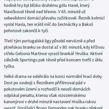
hodině hry byl blízko druhému gólu Havel, který
hlavičkoval těsně nad břevno. V 65. minutě už
sebevědomí domácí převahu zužitkovali. Řezník kolmicí
vyslal Havla, ten vrátil míč do šestnáctky a Bakoš
pohotově zakončil k tyči.
Třetí tým portugalské ligy působil nervózně a před
plzeňskou branku se dostal až v 80. minutě, kdy křížnou
střelu Gelsona Martinse vyrazil brankář Hruška. Aktivní
záložník Sportingu pak těsně před koncem trefil z úhlu
tyčku.
Velké drama se odehrálo na konci normální hrací doby.
Dost po souboji s Řezníkem přifilmoval pád v
pokutovém území a rozhodčí k nevoli domácích
odpískal penaltu, kterou však nizozemskému
kanonýrovi v druhé minutě nastavení Hruška rukou
vyrazil. Dorážející Bruno Fernandes pak branku překopl.