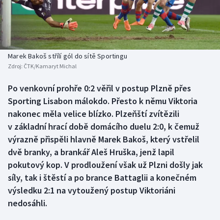
Baseball a softbal
Soutěže
Basketbal
Historické návraty
Biatlon
Aplikace ČT sport
Marek Bakoš střílí gól do sítě Sportingu
Zdroj:
ČTK/Kamaryt Michal
Boby a skeleton
AZ kvíz
Po venkovní prohře 0:2 věřil v postup Plzně přes
Sporting Lisabon málokdo. Přesto k němu Viktoria
Box
nakonec měla velice blízko. Plzeňští zvítězili
Curling
v základní hrací době domácího duelu 2:0, k čemuž
výrazně přispěli hlavně Marek Bakoš, který vstřelil
Dostihy
dvě branky, a brankář Aleš Hruška, jenž lapil
pokutový kop. V prodloužení však už Plzni došly jak
Florbal
síly, tak i štěstí a po brance Battaglii a konečném
výsledku 2:1 na vytoužený postup Viktoriáni
Futsal
nedosáhli.
Golf