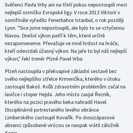
Svěřenci Pavla Vrby ani na třetí pokus nepostoupili mezi
nejlepší osmičku Evropské ligy. V roce 2013 Viktorii v
Gymnastika
osmifinále vyřadilo Fenerbahce Istanbul, o rok později
Lyon. "Sice jsme nepostoupili, ale bylo to se vztyčenou
Házená
hlavou. Dnešní výkon patří k těm, které určitě
Jezdectví
nezapomeneme. Převažuje ve mně hrdost na hráče,
kteří odevzdali úžasný výkon. Na jaře to byl náš nejlepší
Judo
výkon," řekl trenér Plzně Pavel Vrba.
Plzeň nastoupila v překvapivé základní sestavě bez
Krasobruslení
svého nejlepšího střelce Krmenčíka, kterého v útoku
Lezení
zastoupil Bakoš. Kvůli zdravotním problémům začal na
lavičce i stoper Hejda. Jeho místo zaujal Řezník,
Lyže a snowboard
kterého na pozici pravého beka nahradil Havel.
Disciplinárně potrestaného levého obránce
Moderní pětiboj
Limberského zastoupil Kovařík. Po dvouzápasové
absenci způsobené virózou se naopak vrátil záložník
Motorsport
Kopic.