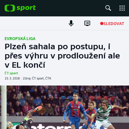
POPULÁRNÍ
SLEDOVAT
Fotbal
EVROPSKÁ LIGA
Plzeň sahala po postupu, i
Hokej
přes výhru v prodloužení ale
v EL končí
Tenis
ČT sport
Atletika
15. 3. 2018
|
Zdroj:
ČT sport
,
ČTK
Cyklistika
DALŠÍ SPORTY
Americký fotbal
NEPŘEHLÉDNĚTE