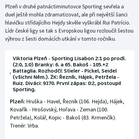
Plzeň v druhé patnáctiminutovce Sporting sevřela a
duel ještě mohla zdramatizovat, ale při největší šanci
hlavičku střídajícího Hejdy skvěle vyškrábl Rui Patrício.
Lídr české ligy se tak s Evropskou ligou rozloučil šestou
výhrou z šesti domácích utkání v tomto ročníku.
Viktoria Plzeň - Sporting Lisabon 2:1 po prodl.
(2:0, 1:0) Branky: 6. a 65. Bakoš - 105.+2
Battaglia. Rozhodčí: Stieler - Pickel, Seidel
(všichni Něm.). ŽK: Řezník, Hájek, Petržela -
Ruiz. Diváci: 9370. První zápas: 0:2, postoupil
Sporting.
Plzeň:
Hruška - Havel, Řezník (106. Hejda), Hájek,
Kovařík - Hrošovský, Hořava - Zeman (100.
Petržela), Kolář, Kopic - Bakoš (83. Krmenčík).
Trenér: Vrba.