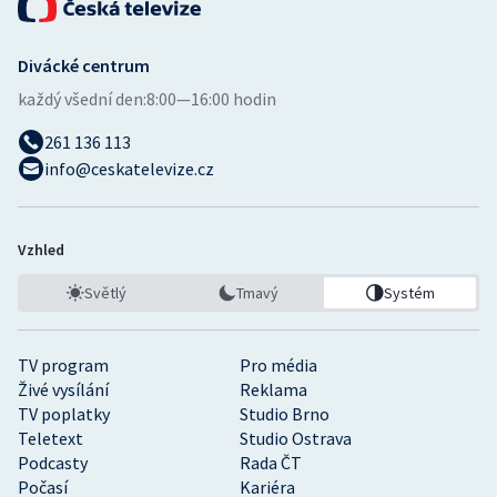
Divácké centrum
každý všední den:
8:00—16:00 hodin
261 136 113
info@ceskatelevize.cz
Vzhled
Světlý
Tmavý
Systém
TV program
Pro média
Živé vysílání
Reklama
TV poplatky
Studio Brno
Teletext
Studio Ostrava
Podcasty
Rada ČT
Počasí
Kariéra