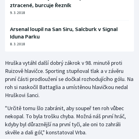
ztracené, burcuje Řezník
9. 3. 2018
Arsenal loupil na San Siru, Salcburk v Signal
Iduna Parku
8. 3. 2018
Hruška vytáhl další dobrý zákrok v 98. minutě proti
Ruizově hlavičce. Sporting stupňoval tlak a v závěru
první části prodloužení se dočkal rozhodujícího gólu. Na
roh si naskočil Battaglia a umístěnou hlavičkou nedal
Hruškovi šanci.
"Určitě tomu šlo zabránit, aby soupeř ten roh vůbec
nekopal. To byla trošku chyba. Možná náš první hráč,
kdyby byl důraznější na první tyči, ale oni to zahráli
skvěle a dali gól," konstatoval Vrba.