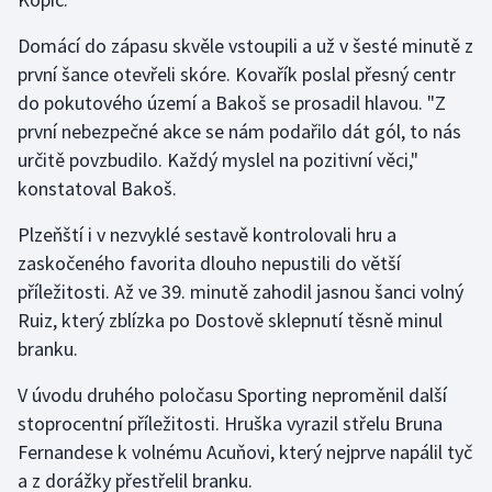
Olympijské hry
Domácí do zápasu skvěle vstoupili a už v šesté minutě z
první šance otevřeli skóre. Kovařík poslal přesný centr
Parasport
do pokutového území a Bakoš se prosadil hlavou. "Z
první nebezpečné akce se nám podařilo dát gól, to nás
Plavání
určitě povzbudilo. Každý myslel na pozitivní věci,"
konstatoval Bakoš.
Plážový volejbal
Plzeňští i v nezvyklé sestavě kontrolovali hru a
Ragby
zaskočeného favorita dlouho nepustili do větší
příležitosti. Až ve 39. minutě zahodil jasnou šanci volný
Rychlobruslení
Ruiz, který zblízka po Dostově sklepnutí těsně minul
branku.
Rychlostní kanoistika
V úvodu druhého poločasu Sporting neproměnil další
Short track
stoprocentní příležitosti. Hruška vyrazil střelu Bruna
Fernandese k volnému Acuňovi, který nejprve napálil tyč
Sportovní střelba
a z dorážky přestřelil branku.