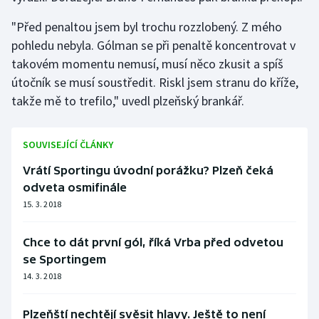
"Před penaltou jsem byl trochu rozzlobený. Z mého
pohledu nebyla. Gólman se při penaltě koncentrovat v
takovém momentu nemusí, musí něco zkusit a spíš
útočník se musí soustředit. Riskl jsem stranu do kříže,
takže mě to trefilo," uvedl plzeňský brankář.
SOUVISEJÍCÍ ČLÁNKY
Vrátí Sportingu úvodní porážku? Plzeň čeká
odveta osmifinále
15. 3. 2018
Chce to dát první gól, říká Vrba před odvetou
se Sportingem
14. 3. 2018
Plzeňští nechtějí svěsit hlavy. Ještě to není