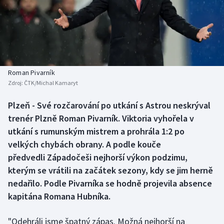
Baseball a softbal
Soutěže
Basketbal
Historické návraty
Biatlon
Aplikace ČT sport
Roman Pivarník
Boby a skeleton
AZ kvíz
Zdroj:
ČTK/Michal Kamaryt
Box
Plzeň - Své rozčarování po utkání s Astrou neskrýval
trenér Plzně Roman Pivarník. Viktoria vyhořela v
Curling
utkání s rumunským mistrem a prohrála 1:2 po
velkých chybách obrany. A podle kouče
Dostihy
předvedli Západočeši nejhorší výkon podzimu,
kterým se vrátili na začátek sezony, kdy se jim herně
Florbal
nedařilo. Podle Pivarníka se hodně projevila absence
kapitána Romana Hubníka.
Futsal
"Odehráli jsme špatný zápas. Možná nejhorší na
Golf