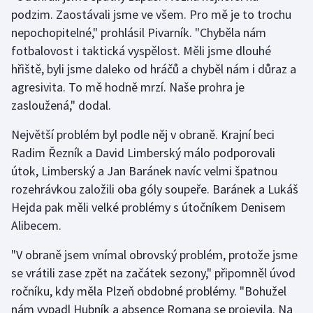
podzim. Zaostávali jsme ve všem. Pro mě je to trochu
nepochopitelné," prohlásil Pivarník. "Chyběla nám
Gymnastika
fotbalovost i taktická vyspělost. Měli jsme dlouhé
Házená
hřiště, byli jsme daleko od hráčů a chyběl nám i důraz a
agresivita. To mě hodně mrzí. Naše prohra je
Jezdectví
zasloužená," dodal.
Judo
Největší problém byl podle něj v obraně. Krajní beci
Radim Řezník a David Limberský málo podporovali
Krasobruslení
útok, Limberský a Jan Baránek navíc velmi špatnou
rozehrávkou založili oba góly soupeře. Baránek a Lukáš
Lezení
Hejda pak měli velké problémy s útočníkem Denisem
Alibecem.
Lyže a snowboard
"V obraně jsem vnímal obrovský problém, protože jsme
Moderní pětiboj
se vrátili zase zpět na začátek sezony," připomněl úvod
ročníku, kdy měla Plzeň obdobné problémy. "Bohužel
Motorsport
nám vypadl Hubník a absence Romana se projevila. Na