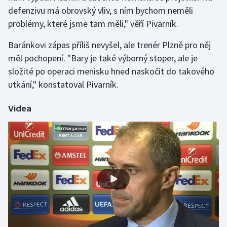
defenzivu má obrovský vliv, s ním bychom neměli
Olympijské hry
problémy, které jsme tam měli," věří Pivarník.
Parasport
Baránkovi zápas příliš nevyšel, ale trenér Plzně pro něj
měl pochopení. "Bary je také výborný stoper, ale je
Plavání
složité po operaci menisku hned naskočit do takového
utkání," konstatoval Pivarník.
Plážový volejbal
Videa
Ragby
Rychlobruslení
Rychlostní kanoistika
Short track
Sportovní střelba