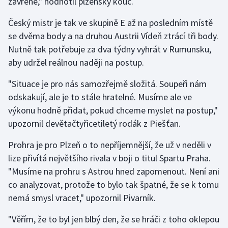
zavřené," hodnotil plzeňský kouč.
Český mistr je tak ve skupině E až na posledním místě
se dvěma body a na druhou Austrii Vídeň ztrácí tři body.
Nutně tak potřebuje za dva týdny vyhrát v Rumunsku,
aby udržel reálnou naději na postup.
"Situace je pro nás samozřejmě složitá. Soupeři nám
odskakují, ale je to stále hratelné. Musíme ale ve
výkonu hodně přidat, pokud chceme myslet na postup,"
upozornil devětačtyřicetiletý rodák z Piešťan.
Prohra je pro Plzeň o to nepříjemnější, že už v neděli v
lize přivítá největšího rivala v boji o titul Spartu Praha.
"Musíme na prohru s Astrou hned zapomenout. Není ani
co analyzovat, protože to bylo tak špatné, že se k tomu
nemá smysl vracet," upozornil Pivarník.
"Věřím, že to byl jen blbý den, že se hráči z toho oklepou