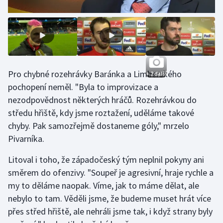
Stolní tenis
Triatlon
Veslování
Pro chybné rozehrávky Baránka a Limberského
+ 2 další
Vodní slalom
pochopení neměl. "Byla to improvizace a
nezodpovědnost některých hráčů. Rozehrávkou do
Volejbal
středu hřiště, kdy jsme roztažení, uděláme takové
chyby. Pak samozřejmě dostaneme góly," mrzelo
Ostatní
Pivarníka.
Litoval i toho, že západočeský tým neplnil pokyny ani
směrem do ofenzivy. "Soupeř je agresivní, hraje rychle a
my to děláme naopak. Víme, jak to máme dělat, ale
nebylo to tam. Věděli jsme, že budeme muset hrát více
přes střed hřiště, ale nehráli jsme tak, i když strany byly