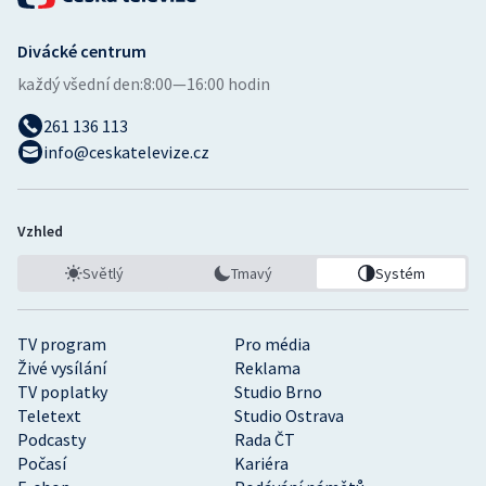
Divácké centrum
každý všední den:
8:00—16:00 hodin
261 136 113
info@ceskatelevize.cz
Vzhled
Světlý
Tmavý
Systém
TV program
Pro média
Živé vysílání
Reklama
TV poplatky
Studio Brno
Teletext
Studio Ostrava
Podcasty
Rada ČT
Počasí
Kariéra