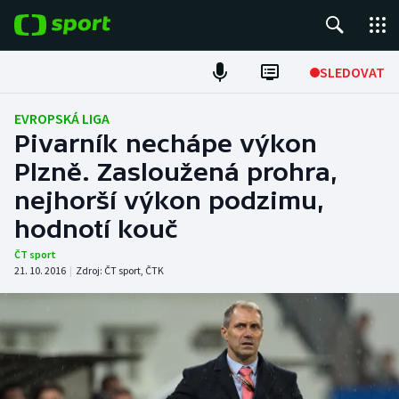
POPULÁRNÍ
SLEDOVAT
Fotbal
EVROPSKÁ LIGA
Pivarník nechápe výkon
Hokej
Plzně. Zasloužená prohra,
nejhorší výkon podzimu,
Tenis
hodnotí kouč
Atletika
ČT sport
21. 10. 2016
|
Zdroj:
ČT sport
,
ČTK
Cyklistika
DALŠÍ SPORTY
Americký fotbal
NEPŘEHLÉDNĚTE