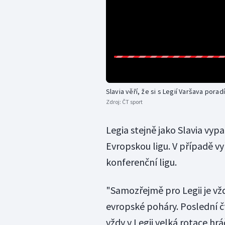
Slavia věří, že si s Legií Varšava poradí
Zdroj:
ČT sport
Legia stejně jako Slavia vypa
Evropskou ligu. V případě vy
konferenční ligu.
"Samozřejmě pro Legii je vžd
evropské poháry. Poslední čt
vždy v Legii velká rotace hr