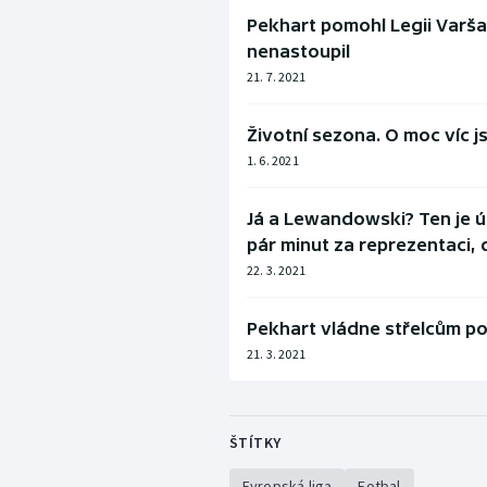
Pekhart pomohl Legii Varšav
nenastoupil
21. 7. 2021
Životní sezona. O moc víc j
1. 6. 2021
Já a Lewandowski? Ten je úp
pár minut za reprezentaci,
22. 3. 2021
Pekhart vládne střelcům pols
21. 3. 2021
ŠTÍTKY
Evropská liga
Fotbal