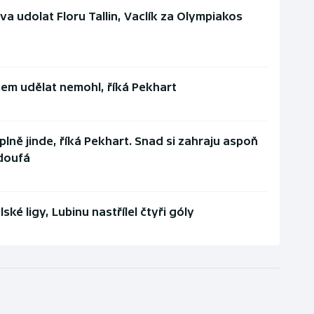
a udolat Floru Tallin, Vaclík za Olympiakos
sem udělat nemohl, říká Pekhart
lně jinde, říká Pekhart. Snad si zahraju aspoň
 doufá
ké ligy, Lubinu nastřílel čtyři góly