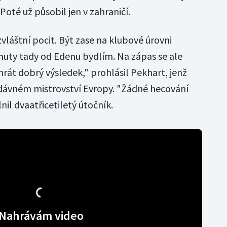
Poté už působil jen v zahraničí.
zvláštní pocit. Být zase na klubové úrovni
inuty tady od Edenu bydlím. Na zápas se ale
rát dobrý výsledek," prohlásil Pekhart, jenž
nedávném mistrovství Evropy. "Žádné hecování
il dvaatřicetiletý útočník.
Nahrávám video