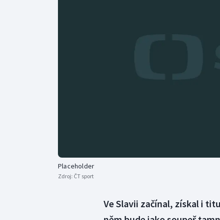
Curling
Dostihy
Florbal
Futsal
Golf
Gymnastika
Placeholder
Zdroj:
ČT sport
Ve Slavii začínal, získal i t
něm bude jako soupeř tamní