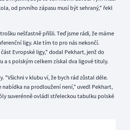
ola, od prvního zápasu musí být sehraný," řekl
trošku nešťastně přišli. Teď jsme rádi, že máme
erenční ligy. Ale tím to pro nás nekončí.
část Evropské ligy," dodal Pekhart, jenž do
u a s polským celkem získal dva ligové tituly.
"Všichni v klubu ví, že bych rád zůstal déle.
e nabídka na prodloužení není," uvedl Pekhart,
góly suverénně ovládl střeleckou tabulku polské