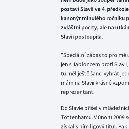
postaví Slavii ve 4. předkol
kanonýr minulého ročníku p
zvláštní pocity, ale na utkán
Slavii postoupila.
"Speciální zápas to pro mě u
jen s Jabloncem proti Slavii, 
tu měl ještě šanci vyhrát jede
mám na Slavii krásné vzpomín
reprezentant.
Do Slavie přišel v mládežnic
Tottenhamu. V únoru 2009 se
získal s ním ligový titul. Pa