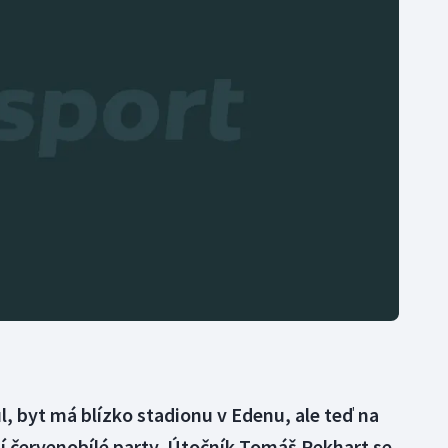
Moderní pětiboj
Triatlon
Motorsport
Veslování
Olympijské hry
Vodní slalom
Parasport
Volejbal
Plavání
Ostatní
Plážový volejbal
itul, byt má blízko stadionu v Edenu, ale teď na
 červenobílé party. Útočník Tomáš Pekhart se