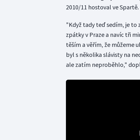
2010/11 hostoval ve Spartě. 
"Když tady teď sedím, je to 
zpátky v Praze a navíc tři m
těším a věřím, že můžeme uh
byl s několika slávisty na 
ale zatím neproběhlo," dopln