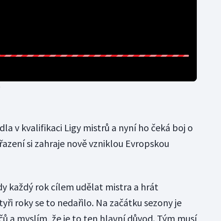
dla v kvalifikaci Ligy mistrů a nyní ho čeká boj o
řazení si zahraje nově vzniklou Evropskou
y každý rok cílem udělat mistra a hrát
yři roky se to nedařilo. Na začátku sezony je
áčů a myslím, že je to ten hlavní důvod. Tým musí