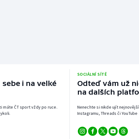
SOCIÁLNÍ SÍTĚ
 sebe i na velké
Odteď vám už nic
na dalších platf
izi máte ČT sport vždy po ruce.
Nenechte si nikde ujít nejnovější
ykoli.
Instagramu, Threads či YouTube 