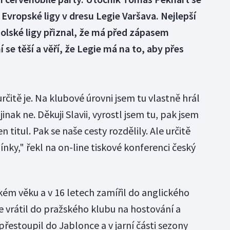
e Evropské ligy v dresu Legie Varšava. Nejlepší
olské ligy přiznal, že má před zápasem
í se těší a věří, že Legie má na to, aby přes
rčitě je. Na klubové úrovni jsem tu vlastně hrál
jinak ne. Děkuji Slavii, vyrostl jsem tu, pak jsem
n titul. Pak se naše cesty rozdělily. Ale určitě
ky," řekl na on-line tiskové konferenci český
kém věku a v 16 letech zamířil do anglického
 vrátil do pražského klubu na hostování a
k přestoupil do Jablonce a v jarní části sezony