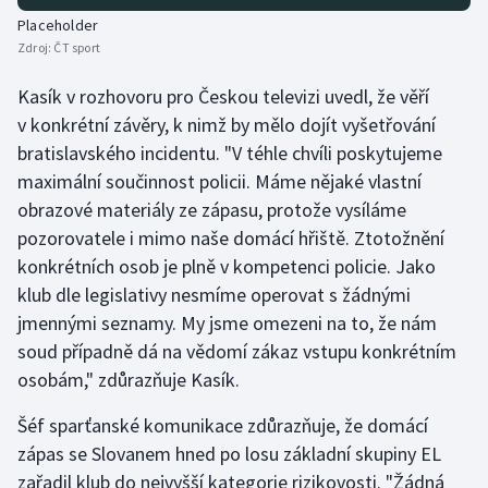
Placeholder
Zdroj:
ČT sport
Kasík v rozhovoru pro Českou televizi uvedl, že věří
v konkrétní závěry, k nimž by mělo dojít vyšetřování
bratislavského incidentu. "V téhle chvíli poskytujeme
maximální součinnost policii. Máme nějaké vlastní
obrazové materiály ze zápasu, protože vysíláme
pozorovatele i mimo naše domácí hřiště. Ztotožnění
konkrétních osob je plně v kompetenci policie. Jako
klub dle legislativy nesmíme operovat s žádnými
jmennými seznamy. My jsme omezeni na to, že nám
soud případně dá na vědomí zákaz vstupu konkrétním
osobám," zdůrazňuje Kasík.
Šéf sparťanské komunikace zdůrazňuje, že domácí
zápas se Slovanem hned po losu základní skupiny EL
zařadil klub do nejvyšší kategorie rizikovosti. "Žádná