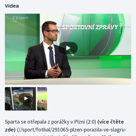
Videa
Gymnastika
Házená
Jezdectví
Judo
Krasobruslení
Lezení
Lyže a snowboard
Moderní pětiboj
Sparta se otřepala z porážky v Plzni (2:0)
(více čtěte
zde)
(//sport/fotbal/291065-plzen-porazila-ve-slagru-
Motorsport