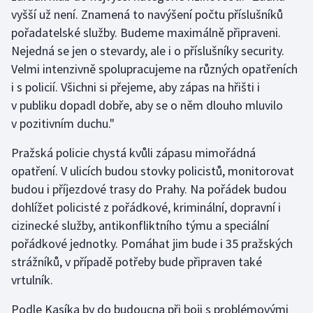
vyšší už není. Znamená to navýšení počtu příslušníků
pořadatelské služby. Budeme maximálně připraveni.
Nejedná se jen o stevardy, ale i o příslušníky security.
Velmi intenzivně spolupracujeme na různých opatřeních
i s policií. Všichni si přejeme, aby zápas na hřišti i
v publiku dopadl dobře, aby se o něm dlouho mluvilo
v pozitivním duchu."
Pražská policie chystá kvůli zápasu mimořádná
opatření. V ulicích budou stovky policistů, monitorovat
budou i příjezdové trasy do Prahy. Na pořádek budou
dohlížet policisté z pořádkové, kriminální, dopravní i
cizinecké služby, antikonfliktního týmu a speciální
pořádkové jednotky. Pomáhat jim bude i 35 pražských
strážníků, v případě potřeby bude připraven také
vrtulník.
Podle Kasíka by do budoucna při boji s problémovými