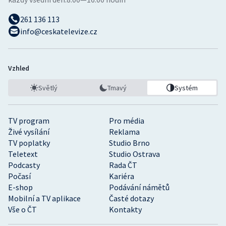
261 136 113
info@ceskatelevize.cz
Vzhled
Světlý
Tmavý
Systém
TV program
Pro média
Živé vysílání
Reklama
TV poplatky
Studio Brno
Teletext
Studio Ostrava
Podcasty
Rada ČT
Počasí
Kariéra
E-shop
Podávání námětů
Mobilní a TV aplikace
Časté dotazy
Vše o ČT
Kontakty