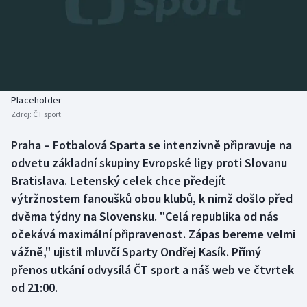
Baseball a softbal
Soutěže
Basketbal
Historické návraty
Biatlon
Aplikace ČT sport
Placeholder
Boby a skeleton
AZ kvíz
Zdroj:
ČT sport
Box
Praha – Fotbalová Sparta se intenzivně připravuje na
odvetu základní skupiny Evropské ligy proti Slovanu
Curling
Bratislava. Letenský celek chce předejít
výtržnostem fanoušků obou klubů, k nimž došlo před
Dostihy
dvěma týdny na Slovensku. "Celá republika od nás
očekává maximální připravenost. Zápas bereme velmi
Florbal
vážně," ujistil mluvčí Sparty Ondřej Kasík. Přímý
přenos utkání odvysílá ČT sport a náš web ve čtvrtek
Futsal
od 21:00.
Golf