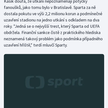
Kasík doufá, že utkání nepoznamenají potyčky
Stolní tenis
fanoušků, jako tomu bylo v Bratislavě. Sparta za ně
dostala pokutu ve výši 2,2 milionu korun a podmínečné
Triatlon
uzavření stadionu na jedno utkání s odkladem na dva
roky. "Jedná se o nejvyšší trest, který Sparta od UEFA
Veslování
obdržela. Finanční sankce čistě z praktického hlediska
Vodní slalom
neznamená takový problém jako podmínka případného
uzavření hřiště," tvrdí mluvčí Sparty.
Volejbal
Ostatní