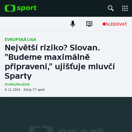
POPULÁRNÍ
SLEDOVAT
Fotbal
EVROPSKÁ LIGA
Největší riziko? Slovan.
Hokej
"Budeme maximálně
připraveni," ujišťuje mluvčí
Tenis
Sparty
Atletika
Ondřej Nováček
4. 11. 2014
|
Zdroj:
ČT sport
Cyklistika
DALŠÍ SPORTY
Americký fotbal
NEPŘEHLÉDNĚTE