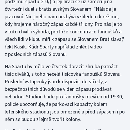
podzimu-spartu-2-0/) a její hráči se už zaměřují na
čtvrteční duel s bratislavským Slovanem. "Nálada je
Olympijské hry
pracovní. Nic jiného nám nezbývá vzhledem k režimu,
Parasport
kdy hrajeme náročný zápas každé tři dny. Pro nás je to
v tuto chvíli i výhoda, protože koncentrace fanoušků a
Plavání
všech lidí v klubu míří k zápasu se Slovanem Bratislava,"
řekl Kasík. Kádr Sparty například zhlédl video
Plážový volejbal
z posledních zápasů Slovanu.
Ragby
Na Spartu by mělo ve čtvrtek dorazit zhruba patnáct
tisíc diváků, z toho necelá tisícovka fanoušků Slovanu.
Rychlobruslení
Poslední vstupenky jsou k dispozici do středy, z
bezpečnostních důvodů se v den zápasu prodávat
Rychlostní kanoistika
nebudou. Stadion bude pro fanoušky otevřen od 19:30,
policie upozorňuje, že parkovací kapacity kolem
Short track
letenského stadionu jsou omezené a před zápasem i po
něm se budou zřejmě tvořit kolony.
Sportovní střelba