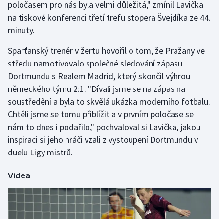
poločasem pro nás byla velmi důležitá," zmínil Lavička
na tiskové konferenci třetí trefu stopera Švejdíka ze 44.
Gymnastika
minuty.
Házená
Sparťanský trenér v žertu hovořil o tom, že Pražany ve
středu namotivovalo společné sledování zápasu
Jezdectví
Dortmundu s Realem Madrid, který skončil výhrou
německého týmu 2:1. "Dívali jsme se na zápas na
Judo
soustředění a byla to skvělá ukázka moderního fotbalu.
Chtěli jsme se tomu přiblížit a v prvním poločase se
Krasobruslení
nám to dnes i podařilo," pochvaloval si Lavička, jakou
inspiraci si jeho hráči vzali z vystoupení Dortmundu v
Lezení
duelu Ligy mistrů.
Lyže a snowboard
Videa
Moderní pětiboj
Motorsport