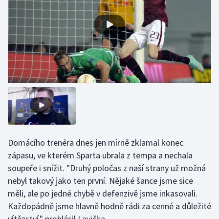
Olympijské hry
Parasport
Plavání
Plážový volejbal
Ragby
Rychlobruslení
Domácího trenéra dnes jen mírně zklamal konec
zápasu, ve kterém Sparta ubrala z tempa a nechala
Rychlostní kanoistika
soupeře i snížit. "Druhý poločas z naší strany už možná
Short track
nebyl takový jako ten první. Nějaké šance jsme sice
měli, ale po jedné chybě v defenzivě jsme inkasovali.
Sportovní střelba
Každopádně jsme hlavně hodně rádi za cenné a důležité
vítězství," prohlásil Lavička.