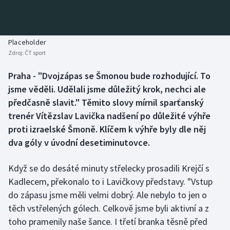
Baseball a softbal
Soutěže
Basketbal
Historické návraty
Placeholder
Zdroj:
ČT sport
Biatlon
Aplikace ČT sport
Praha - "Dvojzápas se Šmonou bude rozhodující. To
Boby a skeleton
AZ kvíz
jsme věděli. Udělali jsme důležitý krok, nechci ale
předčasně slavit." Těmito slovy mírnil sparťanský
Box
trenér Vítězslav Lavička nadšení po důležité výhře
proti izraelské Šmoně. Klíčem k výhře byly dle něj
Curling
dva góly v úvodní desetiminutovce.
Dostihy
Když se do desáté minuty střelecky prosadili Krejčí s
Florbal
Kadlecem, překonalo to i Lavičkovy představy. "Vstup
do zápasu jsme měli velmi dobrý. Ale nebylo to jen o
Futsal
těch vstřelených gólech. Celkově jsme byli aktivní a z
toho pramenily naše šance. I třetí branka těsně před
Golf