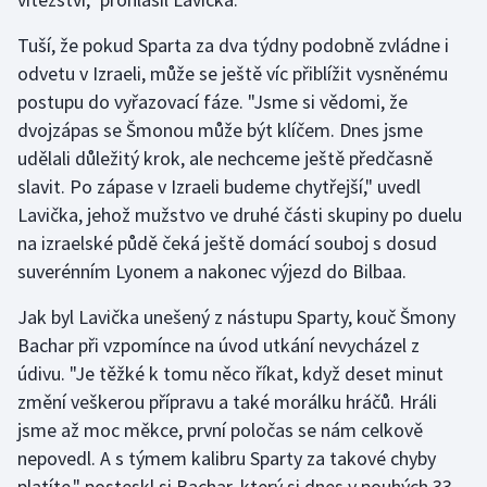
Stolní tenis
Tuší, že pokud Sparta za dva týdny podobně zvládne i
Triatlon
odvetu v Izraeli, může se ještě víc přiblížit vysněnému
postupu do vyřazovací fáze. "Jsme si vědomi, že
Veslování
dvojzápas se Šmonou může být klíčem. Dnes jsme
udělali důležitý krok, ale nechceme ještě předčasně
Vodní slalom
slavit. Po zápase v Izraeli budeme chytřejší," uvedl
Lavička, jehož mužstvo ve druhé části skupiny po duelu
Volejbal
na izraelské půdě čeká ještě domácí souboj s dosud
suverénním Lyonem a nakonec výjezd do Bilbaa.
Ostatní
Jak byl Lavička unešený z nástupu Sparty, kouč Šmony
Bachar při vzpomínce na úvod utkání nevycházel z
údivu. "Je těžké k tomu něco říkat, když deset minut
změní veškerou přípravu a také morálku hráčů. Hráli
jsme až moc měkce, první poločas se nám celkově
nepovedl. A s týmem kalibru Sparty za takové chyby
platíte," posteskl si Bachar, který si dnes v pouhých 33