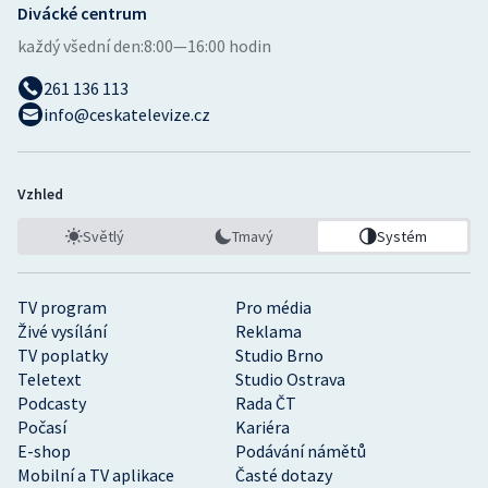
Divácké centrum
každý všední den:
8:00—16:00 hodin
261 136 113
info@ceskatelevize.cz
Vzhled
Světlý
Tmavý
Systém
TV program
Pro média
Živé vysílání
Reklama
TV poplatky
Studio Brno
Teletext
Studio Ostrava
Podcasty
Rada ČT
Počasí
Kariéra
E-shop
Podávání námětů
Mobilní a TV aplikace
Časté dotazy