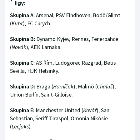
ligy:
Stolní tenis
Skupina A:
Arsenal, PSV Eindhoven, Bodö/Glimt
Triatlon
(
Kubr
), FC Curych.
Veslování
Skupina B:
Dynamo Kyjev, Rennes, Fenerbahce
(
Novák
), AEK Larnaka.
Vodní slalom
Skupina C:
AS Řím, Ludogorec Razgrad, Betis
Volejbal
Sevilla, HJK Helsinky.
Ostatní
Skupina D:
Braga (
Horníček
), Malmö (
Chaluš
),
Union Berlín, Saint-Gilloise.
Skupina E:
Manchester United (
Kovář
), San
Sebastian, Šeriff Tiraspol, Omonia Nikósie
(
Lecjaks
).