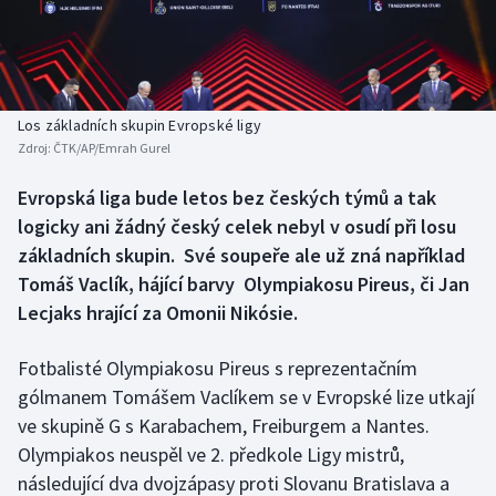
Baseball a softbal
Soutěže
Basketbal
Historické návraty
Biatlon
Aplikace ČT sport
Los základních skupin Evropské ligy
Zdroj:
ČTK/AP/Emrah Gurel
Boby a skeleton
AZ kvíz
Evropská liga bude letos bez českých týmů a tak
logicky ani žádný český celek nebyl v osudí při losu
Box
základních skupin. Své soupeře ale už zná například
Curling
Tomáš Vaclík, hájící barvy Olympiakosu Pireus, či Jan
Lecjaks hrající za Omonii Nikósie.
Dostihy
Fotbalisté Olympiakosu Pireus s reprezentačním
Florbal
gólmanem Tomášem Vaclíkem se v Evropské lize utkají
ve skupině G s Karabachem, Freiburgem a Nantes.
Futsal
Olympiakos neuspěl ve 2. předkole Ligy mistrů,
následující dva dvojzápasy proti Slovanu Bratislava a
Golf