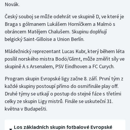
Novák.
Olympijské hry
Český souboj se může odehrát ve skupině D, ve které je
Parasport
Braga s gólmanem Lukášem Horníčkem a Malmö s
obráncem Matějem Chalušem. Skupinu doplňují
Plavání
belgický Saint-Gilloise a Union Berlín.
Plážový volejbal
Mládežnický reprezentant Lucas Kubr, který během léta
posílil norského mistra Bodö/Glimt, může změřit síly ve
Ragby
skupině A s Arsenalem, PSV Eindhoven a FC Curych.
Program skupin Evropské ligy začne 8. září. První tým z
Rychlobruslení
každé skupiny postoupí přímo do osmifinále play off.
Rychlostní kanoistika
Druhé týmy se utkají o postup do stejné fáze s třetími
celky ze skupin Ligy mistrů. Finále se uskuteční 31.
Short track
května v Budapešti.
Sportovní střelba
Los základních skupin fotbalové Evropské