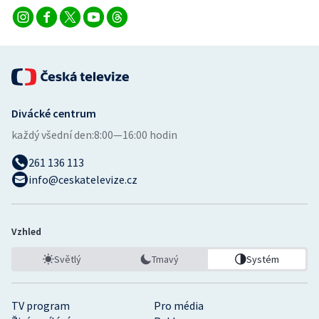
Divácké centrum
každý všední den:
8:00—16:00 hodin
261 136 113
info@ceskatelevize.cz
Vzhled
Světlý
Tmavý
Systém
TV program
Pro média