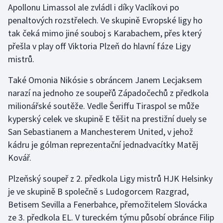
Apollonu Limassol ale zvládl i díky Vaclíkovi po
penaltových rozstřelech. Ve skupině Evropské ligy ho
Gymnastika
tak čeká mimo jiné souboj s Karabachem, přes který
přešla v play off Viktoria Plzeň do hlavní fáze Ligy
Házená
mistrů.
Jezdectví
Také Omonia Nikósie s obráncem Janem Lecjaksem
narazí na jednoho ze soupeřů Západočechů z předkola
Judo
milionářské soutěže. Vedle Šeriffu Tiraspol se může
kyperský celek ve skupině E těšit na prestižní duely se
Krasobruslení
San Sebastianem a Manchesterem United, v jehož
Lezení
kádru je gólman reprezentační jednadvacítky Matěj
Kovář.
Lyže a snowboard
Plzeňský soupeř z 2. předkola Ligy mistrů HJK Helsinky
Moderní pětiboj
je ve skupině B společně s Ludogorcem Razgrad,
Betisem Sevilla a Fenerbahce, přemožitelem Slovácka
Motorsport
ze 3. předkola EL. V tureckém týmu působí obránce Filip