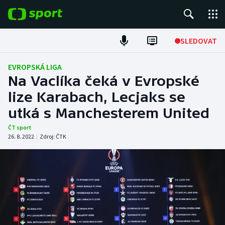
POPULÁRNÍ
SLEDOVAT
Fotbal
EVROPSKÁ LIGA
Na Vaclíka čeká v Evropské
Hokej
lize Karabach, Lecjaks se
utká s Manchesterem United
Tenis
ČT sport
Atletika
26. 8. 2022
|
Zdroj:
ČTK
Cyklistika
DALŠÍ SPORTY
Americký fotbal
NEPŘEHLÉDNĚTE