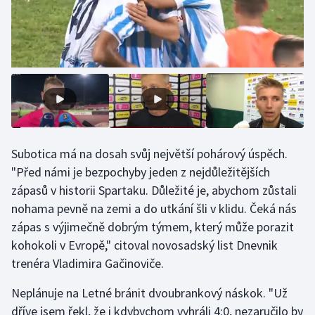
Subotica má na dosah svůj největší pohárový úspěch.
"Před námi je bezpochyby jeden z nejdůležitějších
zápasů v historii Spartaku. Důležité je, abychom zůstali
nohama pevně na zemi a do utkání šli v klidu. Čeká nás
zápas s výjimečně dobrým týmem, který může porazit
kohokoli v Evropě," citoval novosadský list Dnevnik
trenéra Vladimira Gačinoviče.
Neplánuje na Letné bránit dvoubrankový náskok. "Už
dříve jsem řekl, že i kdybychom vyhráli 4:0, nezaručilo by