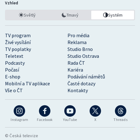
Vzhled
Světlý
Tmavý
Systém
TV program
Pro média
Živé vysílání
Reklama
TV poplatky
Studio Brno
Teletext
Studio Ostrava
Podcasty
Rada ČT
Počasí
Kariéra
E-shop
Podávání námětů
Mobilní a TV aplikace
Časté dotazy
Vše o ČT
Kontakty
Instagram
Facebook
YouTube
X
Threads
© Česká televize