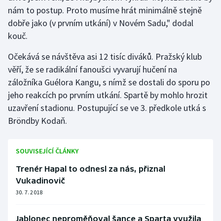
nám to postup. Proto musíme hrát minimálně stejně
dobře jako (v prvním utkání) v Novém Sadu," dodal
kouč.
Očekává se návštěva asi 12 tisíc diváků. Pražský klub
věří, že se radikální fanoušci vyvarují hučení na
záložníka Guélora Kangu, s nímž se dostali do sporu po
jeho reakcích po prvním utkání. Spartě by mohlo hrozit
uzavření stadionu. Postupující se ve 3. předkole utká s
Bröndby Kodaň.
SOUVISEJÍCÍ ČLÁNKY
Trenér Hapal to odnesl za nás, přiznal
Vukadinovič
30. 7. 2018
Jablonec neproměňoval šance a Sparta využila