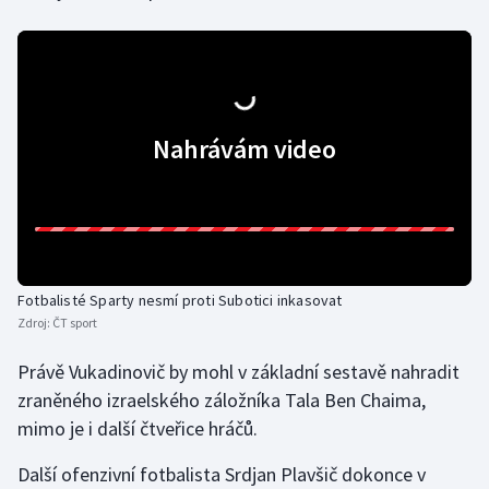
Stolní tenis
Triatlon
Veslování
Nahrávám video
Vodní slalom
Volejbal
Ostatní
Fotbalisté Sparty nesmí proti Subotici inkasovat
Zdroj:
ČT sport
Právě Vukadinovič by mohl v základní sestavě nahradit
zraněného izraelského záložníka Tala Ben Chaima,
mimo je i další čtveřice hráčů.
Další ofenzivní fotbalista Srdjan Plavšič dokonce v