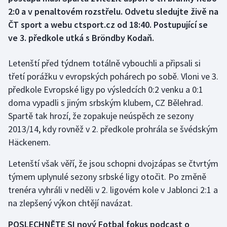
2:0 a v penaltovém rozstřelu. Odvetu sledujte živě na
Gymnastika
ČT sport a webu ctsport.cz od 18:40. Postupující se
ve 3. předkole utká s Bröndby Kodaň.
Házená
Letenští před týdnem totálně vybouchli a připsali si
Jezdectví
třetí porážku v evropských pohárech po sobě. Vloni ve 3.
předkole Evropské ligy po výsledcích 0:2 venku a 0:1
Judo
doma vypadli s jiným srbským klubem, CZ Bělehrad.
Spartě tak hrozí, že zopakuje neúspěch ze sezony
Krasobruslení
2013/14, kdy rovněž v 2. předkole prohrála se švédským
Häckenem.
Lezení
Letenští však věří, že jsou schopni dvojzápas se čtvrtým
Lyže a snowboard
týmem uplynulé sezony srbské ligy otočit. Po změně
trenéra vyhráli v neděli v 2. ligovém kole v Jablonci 2:1 a
Moderní pětiboj
na zlepšený výkon chtějí navázat.
Motorsport
POSLECHNĚTE SI nový Fotbal fokus podcast o