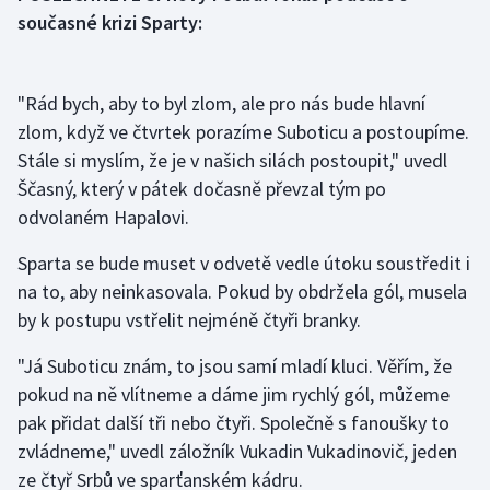
současné krizi Sparty:
Olympijské hry
Parasport
"Rád bych, aby to byl zlom, ale pro nás bude hlavní
zlom, když ve čtvrtek porazíme Suboticu a postoupíme.
Plavání
Stále si myslím, že je v našich silách postoupit," uvedl
Ščasný, který v pátek dočasně převzal tým po
Plážový volejbal
odvolaném Hapalovi.
Ragby
Sparta se bude muset v odvetě vedle útoku soustředit i
na to, aby neinkasovala. Pokud by obdržela gól, musela
Rychlobruslení
by k postupu vstřelit nejméně čtyři branky.
Rychlostní kanoistika
"Já Suboticu znám, to jsou samí mladí kluci. Věřím, že
pokud na ně vlítneme a dáme jim rychlý gól, můžeme
Short track
pak přidat další tři nebo čtyři. Společně s fanoušky to
zvládneme," uvedl záložník Vukadin Vukadinovič, jeden
Sportovní střelba
ze čtyř Srbů ve sparťanském kádru.