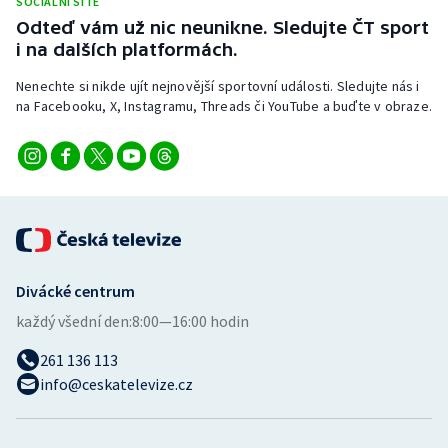
SOCIÁLNÍ SÍTĚ
Odteď vám už nic neunikne. Sledujte ČT sport
i na dalších platformách.
Nenechte si nikde ujít nejnovější sportovní události. Sledujte nás i
na Facebooku, X, Instagramu, Threads či YouTube a buďte v obraze.
Divácké centrum
každý všední den:
8:00—16:00 hodin
261 136 113
info@ceskatelevize.cz