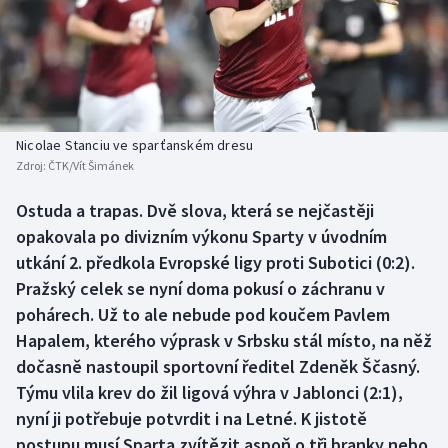
Baseball a softbal
Soutěže
Basketbal
Historické návraty
Biatlon
Aplikace ČT sport
Nicolae Stanciu ve sparťanském dresu
Boby a skeleton
AZ kvíz
Zdroj:
ČTK/Vít Šimánek
Box
Ostuda a trapas. Dvě slova, která se nejčastěji
opakovala po divizním výkonu Sparty v úvodním
Curling
utkání 2. předkola Evropské ligy proti Subotici (0:2).
Pražský celek se nyní doma pokusí o záchranu v
Dostihy
pohárech. Už to ale nebude pod koučem Pavlem
Hapalem, kterého výprask v Srbsku stál místo, na něž
Florbal
dočasně nastoupil sportovní ředitel Zdeněk Ščasný.
Týmu vlila krev do žil ligová výhra v Jablonci (2:1),
Futsal
nyní ji potřebuje potvrdit i na Letné. K jistotě
postupu musí Sparta zvítězit aspoň o tři branky nebo
Golf