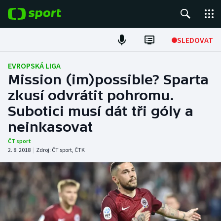
POPULÁRNÍ
SLEDOVAT
Fotbal
EVROPSKÁ LIGA
Mission (im)possible? Sparta
Hokej
zkusí odvrátit pohromu.
Subotici musí dát tři góly a
Tenis
neinkasovat
Atletika
ČT sport
2. 8. 2018
|
Zdroj:
ČT sport
,
ČTK
Cyklistika
DALŠÍ SPORTY
Americký fotbal
NEPŘEHLÉDNĚTE