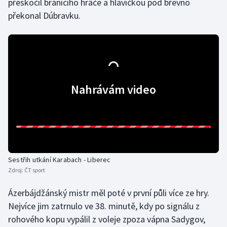
přeskočil bránícího hráče a hlavičkou pod břevno
překonal Dúbravku.
Olympijské hry
Parasport
Plavání
Nahrávám video
Plážový volejbal
Ragby
Rychlobruslení
Sestřih utkání Karabach - Liberec
Rychlostní kanoistika
Zdroj:
ČT sport
Short track
Ázerbájdžánský mistr měl poté v první půli více ze hry.
Nejvíce jim zatrnulo ve 38. minutě, kdy po signálu z
Sportovní střelba
rohového kopu vypálil z voleje zpoza vápna Sadygov,