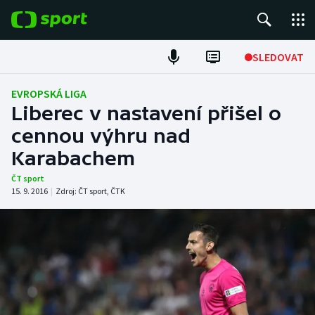
POPULÁRNÍ
SLEDOVAT
Fotbal
EVROPSKÁ LIGA
Liberec v nastavení přišel o
Hokej
cennou výhru nad
Karabachem
Tenis
ČT sport
Atletika
15. 9. 2016
|
Zdroj:
ČT sport
,
ČTK
Cyklistika
DALŠÍ SPORTY
Americký fotbal
NEPŘEHLÉDNĚTE