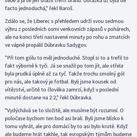
sebe a já se jen snažil trefit bránu. Dorážka už byla de
facto jednoduchá," řekl Baroš.
Zdálo se, že Liberec s přehledem udrží svou sedmou
výhru z posledních osmi venkovních zápasů v pohárech,
ale na konci třetí nastavené minuty po rohu a zmatcích
ve vápně propálil Dúbravku Sadygov.
"Při tom gólu to měl jednoduché. Stopl si to a trefil to
fakt výborně k tyči. Já se snažil po tom jít, ale střela
byla prudká úplně až za tyč. Takže trochu smolný gól
pro nás, ale takový je fotbal. Byli jsme kousek od
vítězství, určitě to člověka zamrzí, když v poslední
minutě dostane na 2:2," řekl Dúbravka.
"Vydýchává se to složitě, ale musíme být rozumní. O
poločase bychom ten bod asi brali. Byli jsme blízko k
tomu vyhrát, ale pro domácí by to asi bylo kruté. Když
ale budeme hrát takhle, tak evropským týmům budeme