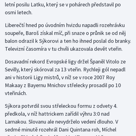
letní posilu Latku, který se v pohárech představil po
osmi letech.
Gymnastika
Liberečtí hned po úvodním hvizdu napadli rozehrávku
Házená
soupeře, Baroš získal míč, při snaze o průnik se od něj
balon odrazil k Sýkorovi a ten ho ihned poslal do branky.
Jezdectví
Televizní časomíra v tu chvíli ukazovala devět vteřin.
Judo
Dosavadní rekord Evropské ligy držel Španěl Vitolo ze
Sevilly, který skóroval za 13 vteřin. Rychleji gól nepadl
Krasobruslení
ani v historii Ligy mistrů, v níž se v roce 2007 Roy
Makaay z Bayernu Mnichov střelecky prosadil po 10
Lezení
vteřinách.
Lyže a snowboard
Sýkora potvrdil svou střeleckou formu z odvety 4.
předkola, v níž hattrickem zařídil výhru 3:0 nad
Moderní pětiboj
Larnakou. Slovanu ale nevydrželo vedení dlouho. V
sedmé minutě rozehrál Dani Quintana roh, Míchel
Motorsport