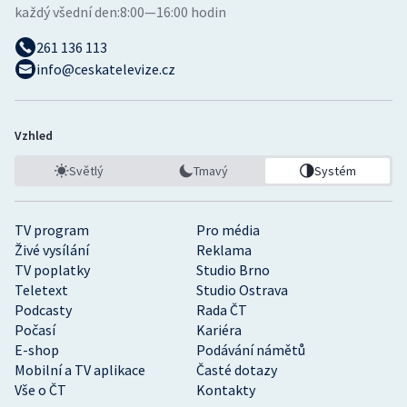
každý všední den:
8:00—16:00 hodin
261 136 113
info@ceskatelevize.cz
Vzhled
Světlý
Tmavý
Systém
TV program
Pro média
Živé vysílání
Reklama
TV poplatky
Studio Brno
Teletext
Studio Ostrava
Podcasty
Rada ČT
Počasí
Kariéra
E-shop
Podávání námětů
Mobilní a TV aplikace
Časté dotazy
Vše o ČT
Kontakty