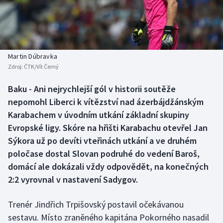
Baseball a softbal
Soutěže
Basketbal
Historické návraty
Biatlon
Aplikace ČT sport
Martin Dúbravka
Zdroj:
ČTK/Vít Černý
Boby a skeleton
AZ kvíz
Baku - Ani nejrychlejší gól v historii soutěže
nepomohl Liberci k vítězství nad ázerbájdžánským
Box
Karabachem v úvodním utkání základní skupiny
Curling
Evropské ligy. Skóre na hřišti Karabachu otevřel Jan
Sýkora už po devíti vteřinách utkání a ve druhém
Dostihy
poločase dostal Slovan podruhé do vedení Baroš,
domácí ale dokázali vždy odpovědět, na konečných
Florbal
2:2 vyrovnal v nastavení Sadygov.
Futsal
Trenér Jindřich Trpišovský postavil očekávanou
sestavu. Místo zraněného kapitána Pokorného nasadil
Golf