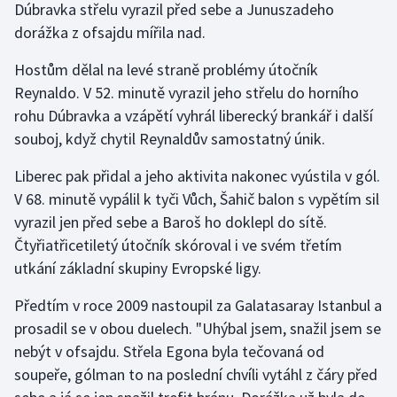
Dúbravka střelu vyrazil před sebe a Junuszadeho
Stolní tenis
dorážka z ofsajdu mířila nad.
Triatlon
Hostům dělal na levé straně problémy útočník
Reynaldo. V 52. minutě vyrazil jeho střelu do horního
Veslování
rohu Dúbravka a vzápětí vyhrál liberecký brankář i další
souboj, když chytil Reynaldův samostatný únik.
Vodní slalom
Liberec pak přidal a jeho aktivita nakonec vyústila v gól.
Volejbal
V 68. minutě vypálil k tyči Vůch, Šahič balon s vypětím sil
vyrazil jen před sebe a Baroš ho doklepl do sítě.
Ostatní
Čtyřiatřicetiletý útočník skóroval i ve svém třetím
utkání základní skupiny Evropské ligy.
Předtím v roce 2009 nastoupil za Galatasaray Istanbul a
prosadil se v obou duelech. "Uhýbal jsem, snažil jsem se
nebýt v ofsajdu. Střela Egona byla tečovaná od
soupeře, gólman to na poslední chvíli vytáhl z čáry před