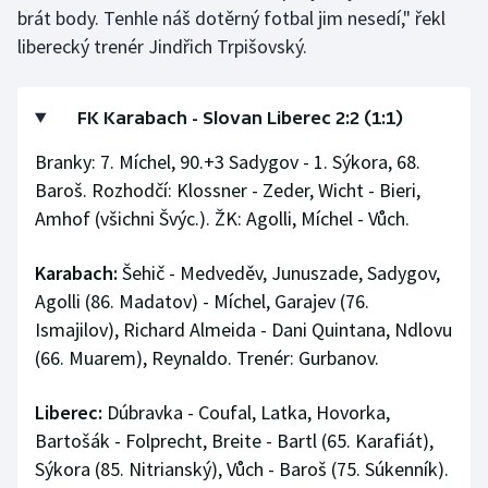
brát body. Tenhle náš dotěrný fotbal jim nesedí," řekl
liberecký trenér Jindřich Trpišovský.
FK Karabach - Slovan Liberec 2:2 (1:1)
Branky: 7. Míchel, 90.+3 Sadygov - 1. Sýkora, 68.
Baroš. Rozhodčí: Klossner - Zeder, Wicht - Bieri,
Amhof (všichni Švýc.). ŽK: Agolli, Míchel - Vůch.
Karabach:
Šehič - Medveděv, Junuszade, Sadygov,
Agolli (86. Madatov) - Míchel, Garajev (76.
Ismajilov), Richard Almeida - Dani Quintana, Ndlovu
(66. Muarem), Reynaldo. Trenér: Gurbanov.
Liberec:
Dúbravka - Coufal, Latka, Hovorka,
Bartošák - Folprecht, Breite - Bartl (65. Karafiát),
Sýkora (85. Nitrianský), Vůch - Baroš (75. Súkenník).