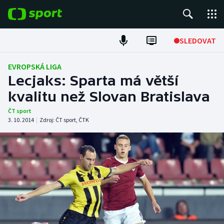
POPULÁRNÍ
SLEDOVAT
Fotbal
EVROPSKÁ LIGA
Lecjaks: Sparta má větší
Hokej
kvalitu než Slovan Bratislava
Tenis
ČT sport
3. 10. 2014
|
Zdroj:
ČT sport
,
ČTK
Atletika
Cyklistika
DALŠÍ SPORTY
Americký fotbal
NEPŘEHLÉDNĚTE