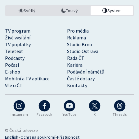
Světlý
Tmavý
Systém
TV program
Pro média
Živé vysílání
Reklama
TV poplatky
Studio Brno
Teletext
Studio Ostrava
Podcasty
Rada ČT
Počasí
Kariéra
E-shop
Podávání námětů
Mobilní a TV aplikace
Časté dotazy
Vše o ČT
Kontakty
Instagram
Facebook
YouTube
X
Threads
© Česká televize
•
•
English
Ochrana soukromí
Přístupnost