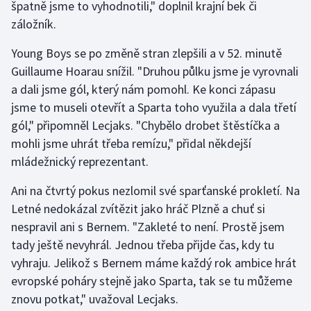
špatně jsme to vyhodnotili," doplnil krajní bek či
záložník.
Gymnastika
Young Boys se po změně stran zlepšili a v 52. minutě
Házená
Guillaume Hoarau snížil. "Druhou půlku jsme je vyrovnali
a dali jsme gól, který nám pomohl. Ke konci zápasu
Jezdectví
jsme to museli otevřít a Sparta toho využila a dala třetí
gól," připomněl Lecjaks. "Chybělo drobet štěstíčka a
Judo
mohli jsme uhrát třeba remízu," přidal někdejší
mládežnický reprezentant.
Krasobruslení
Ani na čtvrtý pokus nezlomil své sparťanské prokletí. Na
Lezení
Letné nedokázal zvítězit jako hráč Plzně a chuť si
nespravil ani s Bernem. "Zakleté to není. Prostě jsem
Lyže a snowboard
tady ještě nevyhrál. Jednou třeba přijde čas, kdy tu
vyhraju. Jelikož s Bernem máme každý rok ambice hrát
Moderní pětiboj
evropské poháry stejně jako Sparta, tak se tu můžeme
znovu potkat," uvažoval Lecjaks.
Motorsport