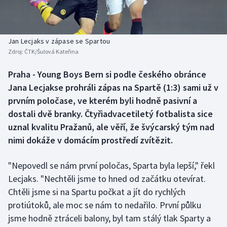
Baseball a softbal
Soutěže
Basketbal
Historické návraty
Jan Lecjaks v zápase se Spartou
Zdroj:
ČTK/Šulová Kateřina
Biatlon
Aplikace ČT sport
Praha - Young Boys Bern si podle českého obránce
Boby a skeleton
AZ kvíz
Jana Lecjakse prohráli zápas na Spartě (1:3) sami už v
prvním poločase, ve kterém byli hodně pasivní a
Box
dostali dvě branky. Čtyřiadvacetiletý fotbalista sice
uznal kvalitu Pražanů, ale věří, že švýcarský tým nad
Curling
nimi dokáže v domácím prostředí zvítězit.
Dostihy
"Nepovedl se nám první poločas, Sparta byla lepší," řekl
Florbal
Lecjaks. "Nechtěli jsme to hned od začátku otevírat.
Chtěli jsme si na Spartu počkat a jít do rychlých
Futsal
protiútoků, ale moc se nám to nedařilo. První půlku
jsme hodně ztráceli balony, byl tam stálý tlak Sparty a
Golf