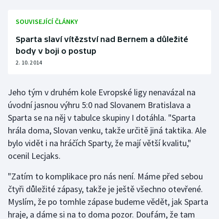
Olympijské hry
SOUVISEJÍCÍ ČLÁNKY
Parasport
Sparta slaví vítězství nad Bernem a důležité
body v boji o postup
Plavání
2. 10. 2014
Plážový volejbal
Jeho tým v druhém kole Evropské ligy nenavázal na
úvodní jasnou výhru 5:0 nad Slovanem Bratislava a
Ragby
Sparta se na něj v tabulce skupiny I dotáhla. "Sparta
hrála doma, Slovan venku, takže určitě jiná taktika. Ale
Rychlobruslení
bylo vidět i na hráčích Sparty, že mají větší kvalitu,"
ocenil Lecjaks.
Rychlostní kanoistika
"Zatím to komplikace pro nás není. Máme před sebou
Short track
čtyři důležité zápasy, takže je ještě všechno otevřené.
Myslím, že po tomhle zápase budeme vědět, jak Sparta
Sportovní střelba
hraje, a dáme si na to doma pozor. Doufám, že tam