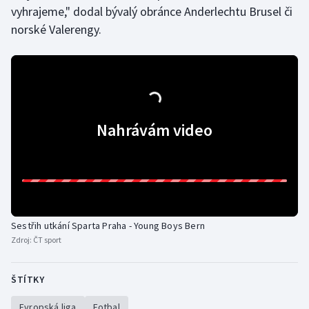
Stolní tenis
vyhrajeme," dodal bývalý obránce Anderlechtu Brusel či
norské Valerengy.
Triatlon
Veslování
Vodní slalom
Nahrávám video
Volejbal
Ostatní
Sestřih utkání Sparta Praha - Young Boys Bern
Zdroj:
ČT sport
ŠTÍTKY
Evropská liga
Fotbal