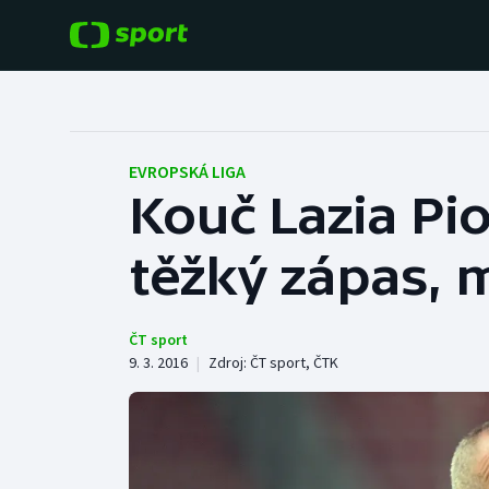
POPULÁRNÍ
DALŠÍ SPORTY
Fotbal
Americký fotbal
EVROPSKÁ LIGA
Kouč Lazia Pio
Hokej
Baseball a softbal
těžký zápas, 
Tenis
Basketbal
Atletika
Biatlon
ČT sport
9. 3. 2016
|
Zdroj:
ČT sport
,
ČTK
Cyklistika
Boby a skeleton
Box