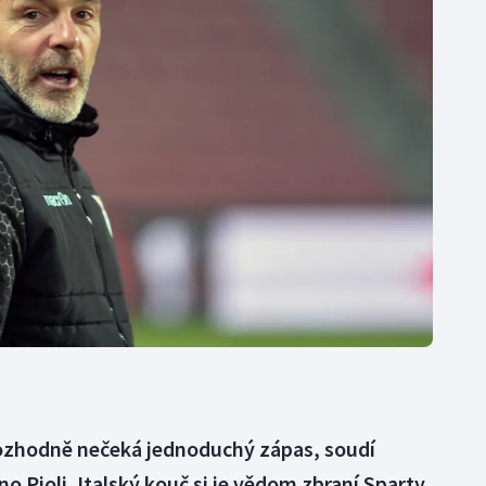
Moderní pětiboj
Triatlon
Motorsport
Veslování
Olympijské hry
Vodní slalom
Parasport
Volejbal
Plavání
Ostatní
Plážový volejbal
 rozhodně nečeká jednoduchý zápas, soudí
no Pioli. Italský kouč si je vědom zbraní Sparty,