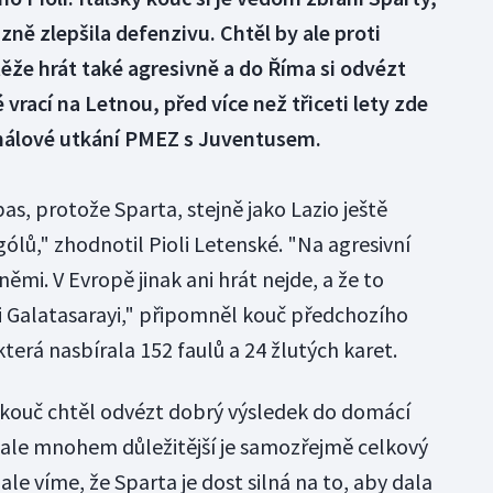
ně zlepšila defenzivu. Chtěl by ale proti
ěže hrát také agresivně a do Říma si odvézt
 vrací na Letnou, před více než třiceti lety zde
finálové utkání PMEZ s Juventusem.
s, protože Sparta, stejně jako Lazio ještě
lů," zhodnotil Pioli Letenské. "Na agresivní
mi. V Evropě jinak ani hrát nejde, a že to
i Galatasarayi," připomněl kouč předchozího
která nasbírala 152 faulů a 24 žlutých karet.
ý kouč chtěl odvézt dobrý výsledek do domácí
, ale mnohem důležitější je samozřejmě celkový
le víme, že Sparta je dost silná na to, aby dala