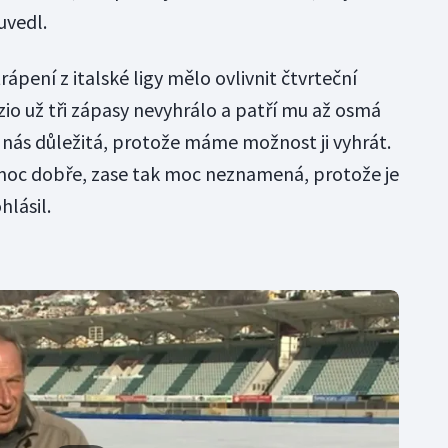
uvedl.
trápení z italské ligy mělo ovlivnit čtvrteční
azio už tři zápasy nevyhrálo a patří mu až osmá
o nás důležitá, protože máme možnost ji vyhrát.
e moc dobře, zase tak moc neznamená, protože je
hlásil.