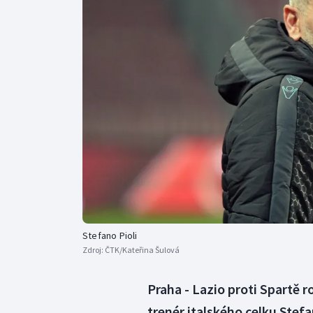
Curling
Dostihy
Florbal
Futsal
Golf
Gymnastika
Stefano Pioli
Zdroj:
ČTK/Kateřina Šulová
Praha - Lazio proti Spartě
trenér italského celku Stefa