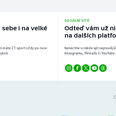
SOCIÁLNÍ SÍTĚ
 sebe i na velké
Odteď vám už nic
na dalších platf
izi máte ČT sport vždy po ruce.
Nenechte si nikde ujít nejnovější
ykoli.
Instagramu, Threads či YouTube 
Č