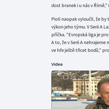
dost branek i u nás v Římě," 
Pioli naopak vyloučil, že by 
výkon jeho týmu. V Serii A L
příčka. "Evropská liga je pr
A to, že v Serii A nehrajem
ve hře ještě třicet bodů," pro
Videa