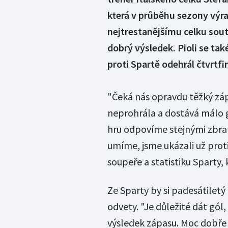
která v průběhu sezony výraz
nejtrestanějšímu celku sout
dobrý výsledek. Pioli se také
proti Spartě odehrál čtvrt
"Čeká nás opravdu těžký zápa
neprohrála a dostává málo gó
hru odpovíme stejnými zbraně
umíme, jsme ukázali už prot
soupeře a statistiku Sparty, 
Ze Sparty by si padesátilet
odvety. "Je důležité dát gól
výsledek zápasu. Moc dobře a