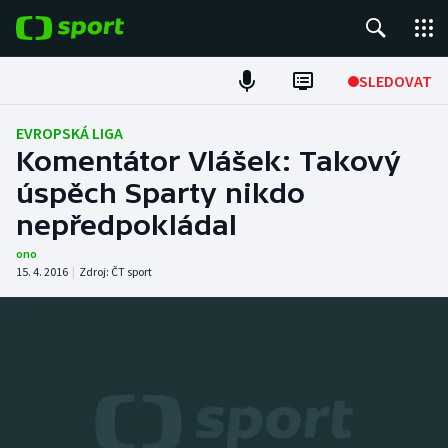
POPULÁRNÍ
SLEDOVAT
Fotbal
EVROPSKÁ LIGA
Komentátor Vlášek: Takový
Hokej
úspěch Sparty nikdo
nepředpokládal
Tenis
ono
Atletika
15. 4. 2016
|
Zdroj:
ČT sport
Cyklistika
DALŠÍ SPORTY
Americký fotbal
NEPŘEHLÉDNĚTE