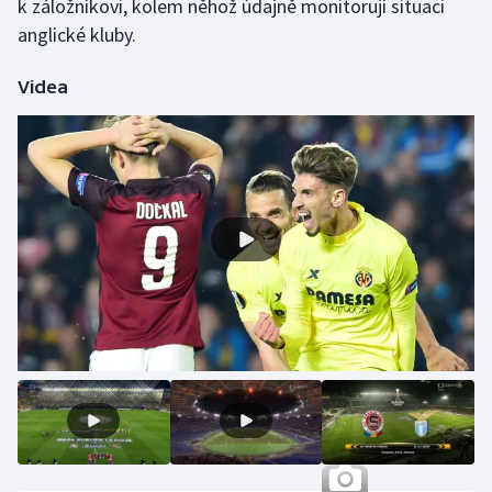
k záložníkovi, kolem něhož údajně monitorují situaci
anglické kluby.
Videa