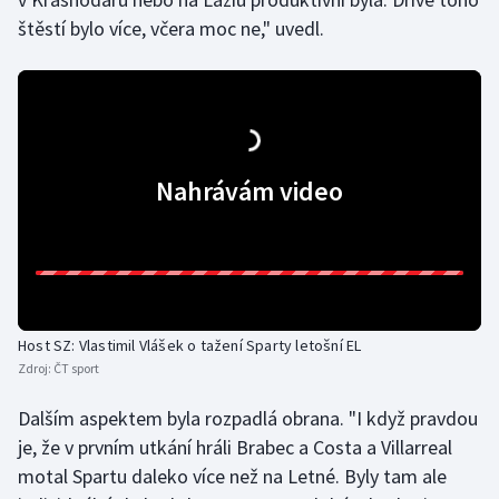
štěstí bylo více, včera moc ne," uvedl.
Olympijské hry
Parasport
Plavání
Nahrávám video
Plážový volejbal
Ragby
Rychlobruslení
Host SZ: Vlastimil Vlášek o tažení Sparty letošní EL
Rychlostní kanoistika
Zdroj:
ČT sport
Short track
Dalším aspektem byla rozpadlá obrana. "I když pravdou
je, že v prvním utkání hráli Brabec a Costa a Villarreal
Sportovní střelba
motal Spartu daleko více než na Letné. Byly tam ale