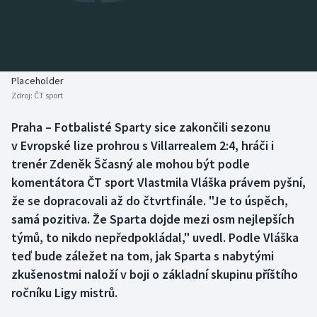
Baseball a softbal
Soutěže
Basketbal
Historické návraty
Biatlon
Aplikace ČT sport
Placeholder
Zdroj:
ČT sport
Boby a skeleton
AZ kvíz
Praha – Fotbalisté Sparty sice zakončili sezonu
v Evropské lize prohrou s Villarrealem 2:4, hráči i
Box
trenér Zdeněk Ščasný ale mohou být podle
Curling
komentátora ČT sport Vlastmila Vláška právem pyšní,
že se dopracovali až do čtvrtfinále. "Je to úspěch,
Dostihy
samá pozitiva. Že Sparta dojde mezi osm nejlepších
týmů, to nikdo nepředpokládal," uvedl. Podle Vláška
Florbal
teď bude záležet na tom, jak Sparta s nabytými
zkušenostmi naloží v boji o základní skupinu příštího
Futsal
ročníku Ligy mistrů.
Golf