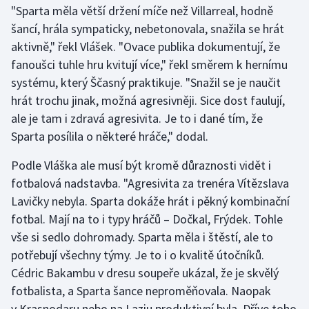
"Sparta měla větší držení míče než Villarreal, hodně
šancí, hrála sympaticky, nebetonovala, snažila se hrát
Gymnastika
aktivně," řekl Vlášek. "Ovace publika dokumentují, že
fanoušci tuhle hru kvitují více," řekl směrem k hernímu
Házená
systému, který Ščasný praktikuje. "Snažil se je naučit
Jezdectví
hrát trochu jinak, možná agresivněji. Sice dost faulují,
ale je tam i zdravá agresivita. Je to i dané tím, že
Judo
Sparta posílila o některé hráče," dodal.
Podle Vláška ale musí být kromě důraznosti vidět i
Krasobruslení
fotbalová nadstavba. "Agresivita za trenéra Vítězslava
Lezení
Lavičky nebyla. Sparta dokáže hrát i pěkný kombinační
fotbal. Mají na to i typy hráčů – Dočkal, Frýdek. Tohle
Lyže a snowboard
vše si sedlo dohromady. Sparta měla i štěstí, ale to
potřebují všechny týmy. Je to i o kvalitě útočníků.
Moderní pětiboj
Cédric Bakambu v dresu soupeře ukázal, že je skvělý
fotbalista, a Sparta šance neproměňovala. Naopak
Motorsport
v Krasnodaru nebo na Laziu produktivní byla. Dříve toho