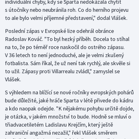
individuální chyby, kdy se Sparta nedokázala chytit
Stolní tenis
s útočníky nebo neubránila roh. Co do herního projevu
to ale bylo velmi příjemné představení," dodal Vlášek.
Triatlon
Poslední zápas v Evropské lize odehrál obránce
Veslování
Radoslav Kováč. "To byl hezký příběh. Docela to stíhal
na to, že po téměř roce naskočil do ostrého zápasu.
Vodní slalom
V 36 letech to není jednoduché, ale je velmi zkušený
fotbalista. Sám říkal, že už není tak rychlý, ale skvěle si
Volejbal
to užil. Zápasy proti Villarrealu zvládl," zamyslel se
Vlášek.
Ostatní
S výhledem na blížící se nové ročníky evropských pohárů
bude důležité, jaké hráče Sparta v létě přivede do kádru
a kdo naopak odejde. "K nějakému pohybu určitě dojde,
je otázka, v jakém množství to bude. Hodně se mluví o
třiadvacetiletém Ladislavu Krejčím, který ještě
zahraniční angažmá nezažil," řekl Vlášek směrem