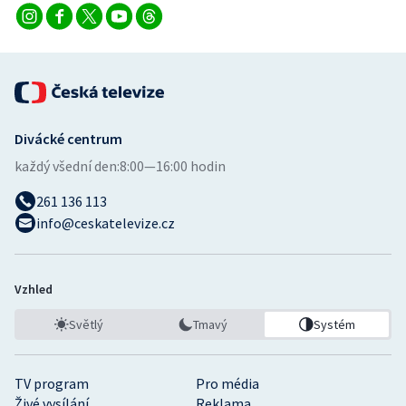
Divácké centrum
každý všední den:
8:00—16:00 hodin
261 136 113
info@ceskatelevize.cz
Vzhled
Světlý
Tmavý
Systém
TV program
Pro média
Živé vysílání
Reklama