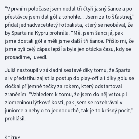
"V prvním poločase jsem nedal tři čtyři jasný šance a po
Olympijské hry
přestávce jsem dal gól z tohohle... Jsem za to šťastnej,"
přidal jednadvacetiletý fotbalista, který se neobával, že
Parasport
by Sparta na Kypru prohrála. "Měl jsem šanci já, pak
Plavání
jsme dostali gól a měli jsme další tři šance. Přišlo mi, že
jsme byli celý zápas lepší a byla jen otázka času, kdy se
Plážový volejbal
prosadíme," uvedl.
Ragby
Juliš nastoupil v základní sestavě díky tomu, že Sparta
si v předstihu zajistila postup do play-off a i díky gólu se
Rychlobruslení
dočkal příjemné tečky za rokem, který odstartoval
zraněním. "Vzhledem k tomu, že jsem do něj vstoupil
Rychlostní kanoistika
zlomeninou lýtkové kosti, pak jsem se rozehrával v
juniorce a nebylo to jednoduché, tak je to krásný pocit,"
Short track
prohlásil.
Sportovní střelba
ŠTÍTKY