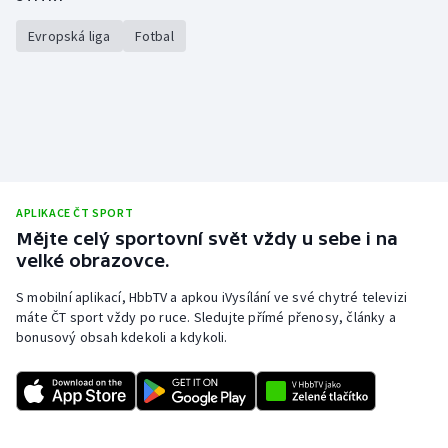
Stolní tenis
Evropská liga
Fotbal
Triatlon
Veslování
Vodní slalom
Volejbal
APLIKACE ČT SPORT
Mějte celý sportovní svět vždy u sebe i na
Ostatní
velké obrazovce.
S mobilní aplikací, HbbTV a apkou iVysílání ve své chytré televizi
máte ČT sport vždy po ruce. Sledujte přímé přenosy, články a
bonusový obsah kdekoli a kdykoli.