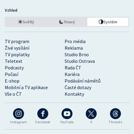
Vzhled
Světlý
Tmavý
Systém
TV program
Pro média
Živé vysílání
Reklama
TV poplatky
Studio Brno
Teletext
Studio Ostrava
Podcasty
Rada ČT
Počasí
Kariéra
E-shop
Podávání námětů
Mobilní a TV aplikace
Časté dotazy
Vše o ČT
Kontakty
Instagram
Facebook
YouTube
X
Threads