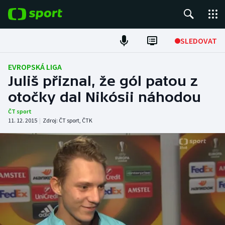
POPULÁRNÍ
SLEDOVAT
Fotbal
EVROPSKÁ LIGA
Juliš přiznal, že gól patou z
Hokej
otočky dal Nikósii náhodou
Tenis
ČT sport
11. 12. 2015
|
Zdroj:
ČT sport
,
ČTK
Atletika
Cyklistika
DALŠÍ SPORTY
Americký fotbal
NEPŘEHLÉDNĚTE