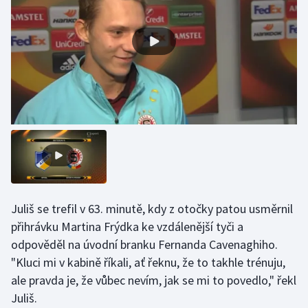
Gymnastika
Házená
Jezdectví
Judo
Krasobruslení
Lezení
Juliš se trefil v 63. minutě, kdy z otočky patou usměrnil
přihrávku Martina Frýdka ke vzdálenější tyči a
Lyže a snowboard
odpověděl na úvodní branku Fernanda Cavenaghiho.
"Kluci mi v kabině říkali, ať řeknu, že to takhle trénuju,
Moderní pětiboj
ale pravda je, že vůbec nevím, jak se mi to povedlo," řekl
Motorsport
Juliš.