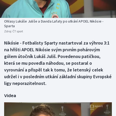
Baseball a softbal
Soutěže
Basketbal
Historické návraty
Ohlasy Lukáše Juliše a Davida Lafaty po utkání APOEL Nikósie -
Sparta
Biatlon
Aplikace ČT sport
Zdroj:
ČT sport
Boby a skeleton
AZ kvíz
Nikósie - Fotbalisty Sparty nastartoval za výhrou 3:1
na hřišti APOEL Nikósie svým prvním pohárovým
Box
gólem útočník Lukáš Juliš. Povedenou patičkou,
která se mu povedla náhodou, se postaral o
Curling
vyrovnání a přispěl tak k tomu, že letenský celek
udržel i v posledním utkání základní skupiny Evropské
Dostihy
ligy neporazitelnost.
Florbal
Videa
Futsal
Golf