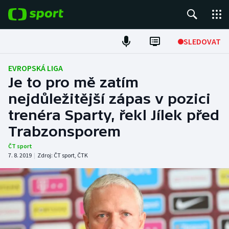
POPULÁRNÍ
SLEDOVAT
Fotbal
EVROPSKÁ LIGA
Je to pro mě zatím
Hokej
nejdůležitější zápas v pozici
trenéra Sparty, řekl Jílek před
Tenis
Trabzonsporem
Atletika
ČT sport
7. 8. 2019
|
Zdroj:
ČT sport
,
ČTK
Cyklistika
DALŠÍ SPORTY
Americký fotbal
NEPŘEHLÉDNĚTE