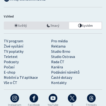
Vzhled
Světlý
Tmavý
Systém
TV program
Pro média
Živé vysílání
Reklama
TV poplatky
Studio Brno
Teletext
Studio Ostrava
Podcasty
Rada ČT
Počasí
Kariéra
E-shop
Podávání námětů
Mobilní a TV aplikace
Časté dotazy
Vše o ČT
Kontakty
Instagram
Facebook
YouTube
X
Threads