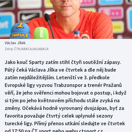
Baseball a softbal
Soutěže
Basketbal
Historické návraty
Biatlon
Aplikace ČT sport
Václav Jílek
Boby a skeleton
AZ kvíz
Zdroj:
ČTK/ABACA/AA/ABACA
Box
Jako kouč Sparty zatím stihl čtyři soutěžní zápasy.
Pátý čeká Václava Jílka ve čtvrtek a dle něj bude
Curling
zatím nejdůležitějším. Letenští ve 3. předkole
Evropské ligy vyzvou Trabzonspor a trenér Pražanů
Dostihy
věří, že jeho svěřenci mohou bojovat o postup, i když
si tým po jeho květnovém příchodu stále zvyká na
Florbal
změny. Očekává hodně vyrovnaný dvojzápas, byť za
favorita považuje čtvrtý celek uplynulé sezony
Futsal
turecké ligy. Přímý přenos utkání sledujte ve čtvrtek
od 17:50 na ČT sport nebo webu ctsport.cz.
Golf