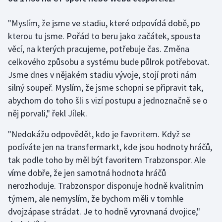
"Myslím, že jsme ve stadiu, které odpovídá době, po
Gymnastika
kterou tu jsme. Pořád to beru jako začátek, spousta
Házená
věcí, na kterých pracujeme, potřebuje čas. Změna
celkového způsobu a systému bude půlrok potřebovat.
Jezdectví
Jsme dnes v nějakém stadiu vývoje, stojí proti nám
silný soupeř. Myslím, že jsme schopni se připravit tak,
Judo
abychom do toho šli s vizí postupu a jednoznačně se o
něj porvali," řekl Jílek.
Krasobruslení
"Nedokážu odpovědět, kdo je favoritem. Když se
Lezení
podíváte jen na transfermarkt, kde jsou hodnoty hráčů,
tak podle toho by měl být favoritem Trabzonspor. Ale
Lyže a snowboard
víme dobře, že jen samotná hodnota hráčů
nerozhoduje. Trabzonspor disponuje hodně kvalitním
Moderní pětiboj
týmem, ale nemyslím, že bychom měli v tomhle
dvojzápase strádat. Je to hodně vyrovnaná dvojice,"
Motorsport