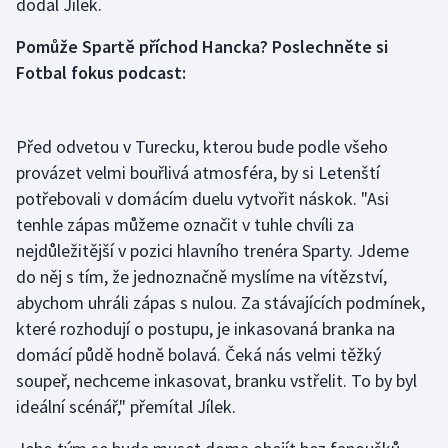
dodal Jílek.
Olympijské hry
Pomůže Spartě příchod Hancka? Poslechněte si
Fotbal fokus podcast:
Parasport
Plavání
Před odvetou v Turecku, kterou bude podle všeho
provázet velmi bouřlivá atmosféra, by si Letenští
Plážový volejbal
potřebovali v domácím duelu vytvořit náskok. "Asi
Ragby
tenhle zápas můžeme označit v tuhle chvíli za
nejdůležitější v pozici hlavního trenéra Sparty. Jdeme
Rychlobruslení
do něj s tím, že jednoznačně myslíme na vítězství,
abychom uhráli zápas s nulou. Za stávajících podmínek,
Rychlostní kanoistika
které rozhodují o postupu, je inkasovaná branka na
domácí půdě hodně bolavá. Čeká nás velmi těžký
Short track
soupeř, nechceme inkasovat, branku vstřelit. To by byl
ideální scénář," přemítal Jílek.
Sportovní střelba