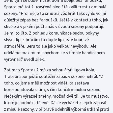
Jeho tým se bude muset doma obejít bez fanoušků,
Stolní tenis
Sparta má totiž uzavřené hlediště kvůli trestu z minulé
sezony. "Pro mě je to smutná věc hrát takovýhle velmi
Triatlon
důležitý zápas bez fanoušků. Ještě v kontextu toho, jak
skvěle a v jakém počtu nás v úvodu sezony podporují.
Veslování
Je mi to líto. Z pohledu komunikace budou pokyny
slyšet líp, k hráčům to dojde líp než v bouřlivé
Vodní slalom
atmosféře. Beru to ale jako velkou nevýhodu. Ale
Volejbal
uděláme maximum, abychom se s tímhle handicapem
vyrovnali," uvedl Jílek.
Ostatní
Zatímco Sparta už má za sebou čtyři ligová kola,
Trabzonspor ještě soutěžní zápas v sezoně nehrál. "Z
toho, co jsme měli možnost vidět, ta sestava
korespondovala s tím, s čím končili minulou sezonu.
Nečekám výrazné změny, možná dvě tři. Je to mužstvo,
které je hodně ustálené. Dá se vycházet z jejich zápasů
z minulé sezony, v přípravě odehráli výborná utkání proti