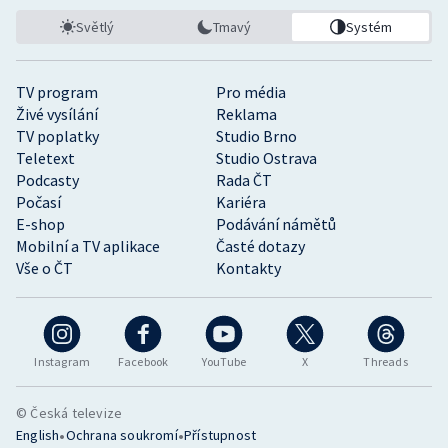
Světlý
Tmavý
Systém
TV program
Pro média
Živé vysílání
Reklama
TV poplatky
Studio Brno
Teletext
Studio Ostrava
Podcasty
Rada ČT
Počasí
Kariéra
E-shop
Podávání námětů
Mobilní a TV aplikace
Časté dotazy
Vše o ČT
Kontakty
Instagram
Facebook
YouTube
X
Threads
© Česká televize
•
•
English
Ochrana soukromí
Přístupnost