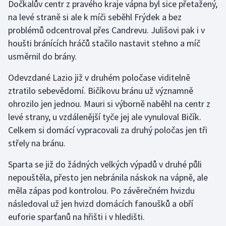
Dočkalův centr z pravého kraje vápna byl sice přetažený,
na levé straně si ale k míči seběhl Frýdek a bez
problémů odcentroval přes Candrevu. Julišovi pak i v
houšti bránících hráčů stačilo nastavit stehno a míč
usměrnil do brány.
Odevzdané Lazio již v druhém poločase viditelně
ztratilo sebevědomí. Bičíkovu bránu už významně
ohrozilo jen jednou. Mauri si výborně naběhl na centr z
levé strany, u vzdálenější tyče jej ale vynuloval Bičík.
Celkem si domácí vypracovali za druhý poločas jen tři
střely na bránu.
Sparta se již do žádných velkých výpadů v druhé půli
nepouštěla, přesto jen nebránila náskok na vápně, ale
měla zápas pod kontrolou. Po závěrečném hvizdu
následoval už jen hvizd domácích fanoušků a obří
euforie sparťanů na hřišti i v hledišti.