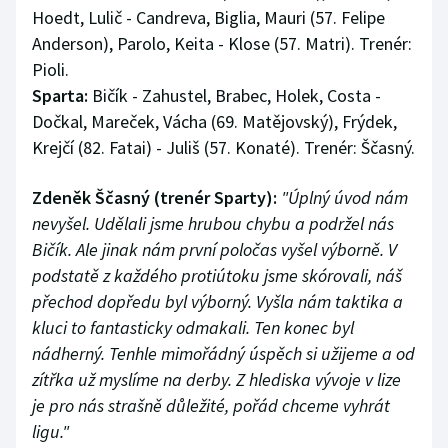
Hoedt, Lulič - Candreva, Biglia, Mauri (57. Felipe
Anderson), Parolo, Keita - Klose (57. Matri). Trenér:
Pioli.
Sparta:
Bičík - Zahustel, Brabec, Holek, Costa -
Dočkal, Mareček, Vácha (69. Matějovský), Frýdek,
Krejčí (82. Fatai) - Juliš (57. Konaté). Trenér: Ščasný.
Zdeněk Ščasný (trenér Sparty):
"Úplný úvod nám
nevyšel. Udělali jsme hrubou chybu a podržel nás
Bičík. Ale jinak nám první poločas vyšel výborně. V
podstatě z každého protiútoku jsme skórovali, náš
přechod dopředu byl výborný. Vyšla nám taktika a
kluci to fantasticky odmakali. Ten konec byl
nádherný. Tenhle mimořádný úspěch si užijeme a od
zítřka už myslíme na derby. Z hlediska vývoje v lize
je pro nás strašně důležité, pořád chceme vyhrát
ligu."