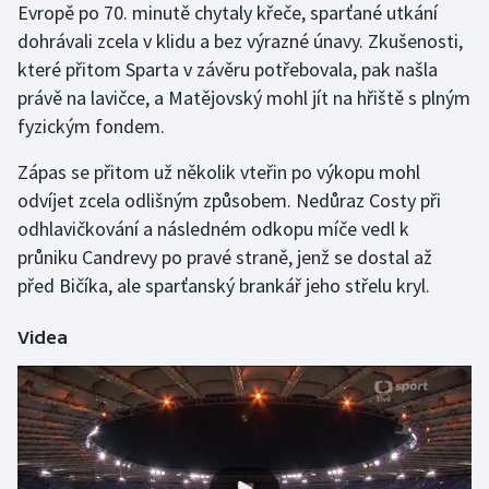
Evropě po 70. minutě chytaly křeče, sparťané utkání
Olympijské hry
dohrávali zcela v klidu a bez výrazné únavy. Zkušenosti,
které přitom Sparta v závěru potřebovala, pak našla
Parasport
právě na lavičce, a Matějovský mohl jít na hřiště s plným
fyzickým fondem.
Plavání
Zápas se přitom už několik vteřin po výkopu mohl
Plážový volejbal
odvíjet zcela odlišným způsobem. Nedůraz Costy při
odhlavičkování a následném odkopu míče vedl k
Ragby
průniku Candrevy po pravé straně, jenž se dostal až
před Bičíka, ale sparťanský brankář jeho střelu kryl.
Rychlobruslení
Videa
Rychlostní kanoistika
Short track
Sportovní střelba