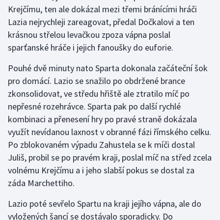
Krejčímu, ten ale dokázal mezi třemi bránícími hráči
Lazia nejrychleji zareagovat, předal Dočkalovi a ten
krásnou střelou levačkou zpoza vápna poslal
sparťanské hráče i jejich fanoušky do euforie.
Pouhé dvě minuty nato Sparta dokonala začáteční šok
pro domácí. Lazio se snažilo po obdržené brance
zkonsolidovat, ve středu hřiště ale ztratilo míč po
nepřesné rozehrávce. Sparta pak po další rychlé
kombinaci a přenesení hry po pravé straně dokázala
využít nevídanou laxnost v obranné fázi římského celku.
Po zblokovaném výpadu Zahustela se k míči dostal
Juliš, probil se po pravém kraji, poslal míč na střed zcela
volnému Krejčímu a i jeho slabší pokus se dostal za
záda Marchettiho.
Lazio poté sevřelo Spartu na kraji jejího vápna, ale do
vyložených šancí se dostávalo sporadicky. Do