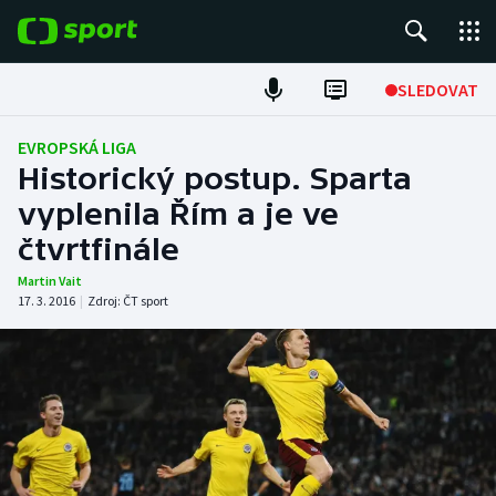
POPULÁRNÍ
SLEDOVAT
Fotbal
EVROPSKÁ LIGA
Historický postup. Sparta
Hokej
vyplenila Řím a je ve
čtvrtfinále
Tenis
Martin Vait
Atletika
17. 3. 2016
|
Zdroj:
ČT sport
Cyklistika
DALŠÍ SPORTY
Americký fotbal
NEPŘEHLÉDNĚTE