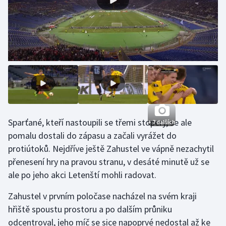
Stolní tenis
Triatlon
Veslování
Vodní slalom
Volejbal
Sparťané, kteří nastoupili se třemi stopery, se ale
+ 7 dalších
Ostatní
pomalu dostali do zápasu a začali vyrážet do
protiútoků. Nejdříve ještě Zahustel ve vápně nezachytil
přenesení hry na pravou stranu, v desáté minutě už se
ale po jeho akci Letenští mohli radovat.
Zahustel v prvním poločase nacházel na svém kraji
hřiště spoustu prostoru a po dalším průniku
odcentroval, jeho míč se sice napoprvé nedostal až ke