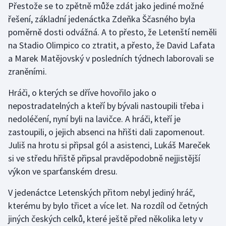
Přestože se to zpětně může zdát jako jediné možné
řešení, základní jedenáctka Zdeňka Ščasného byla
Gymnastika
poměrně dosti odvážná. A to přesto, že Letenští neměli
na Stadio Olimpico co ztratit, a přesto, že David Lafata
Házená
a Marek Matějovský v posledních týdnech laborovali se
zraněními.
Jezdectví
Hráči, o kterých se dříve hovořilo jako o
Judo
nepostradatelných a kteří by bývali nastoupili třeba i
nedoléčení, nyní byli na lavičce. A hráči, kteří je
Krasobruslení
zastoupili, o jejich absenci na hřišti dali zapomenout.
Lezení
Juliš na hrotu si připsal gól a asistenci, Lukáš Mareček
si ve středu hřiště připsal pravděpodobně nejjistější
Lyže a snowboard
výkon ve sparťanském dresu.
V jedenáctce Letenských přitom nebyl jediný hráč,
Moderní pětiboj
kterému by bylo třicet a více let. Na rozdíl od četných
Motorsport
jiných českých celků, které ještě před několika lety v