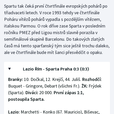
Spartu tak čeká první čtvrtfinále evropských pohárů po
třiadvaceti letech. V roce 1993 tehdy ve čtvrtfinále
Poháru vítězů pohárů vypadla s pozdějším vítězem,
italskou Parmou. O rok dříve zase Sparta v posledním
ročníku PMEZ před Ligou mistrů slavně porazila v
semifinálové skupině Barcelonu. Do takových zlatých
časů má tento sparťanský tým sice ještě trochu daleko,
ale ve čtvrtfinále bude mít šanci přesvědčit o opaku.
Lazio Řím - Sparta Praha 0:3 (0:3)
Branky:
10. Dočkal, 12. Krejčí, 44. Juliš.
Rozhodčí:
Buquet - Gringore, Debart (všichni Fr.).
ŽK:
Frýdek
(Sparta).
Diváci:
20 000.
První zápas 1:1,
postoupila Sparta.
Lazio:
Marchetti - Konko (67. Mauricio), Biševac,