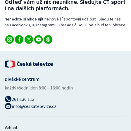
Odteď vám už nic neunikne. Sledujte ČT sport
i na dalších platformách.
Nenechte si nikde ujít nejnovější sportovní události. Sledujte nás i
na Facebooku, X, Instagramu, Threads či YouTube a buďte v obraze.
Divácké centrum
každý všední den:
8:00—16:00 hodin
261 136 113
info@ceskatelevize.cz
Vzhled