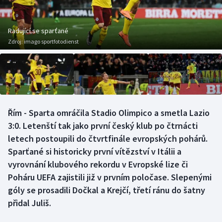
Baseball a softbal
Soutěže
Basketbal
Historické návraty
Radující se sparťané
Zdroj:
imago sportfotodienst
Biatlon
Aplikace ČT sport
Boby a skeleton
AZ kvíz
Box
Řím - Sparta omráčila Stadio Olimpico a smetla Lazio
3:0. Letenští tak jako první český klub po čtrnácti
Curling
letech postoupili do čtvrtfinále evropských pohárů.
Dostihy
Sparťané si historicky první vítězství v Itálii a
vyrovnání klubového rekordu v Evropské lize či
Florbal
Poháru UEFA zajistili již v prvním poločase. Slepenými
góly se prosadili Dočkal a Krejčí, třetí ránu do šatny
Futsal
přidal Juliš.
Golf