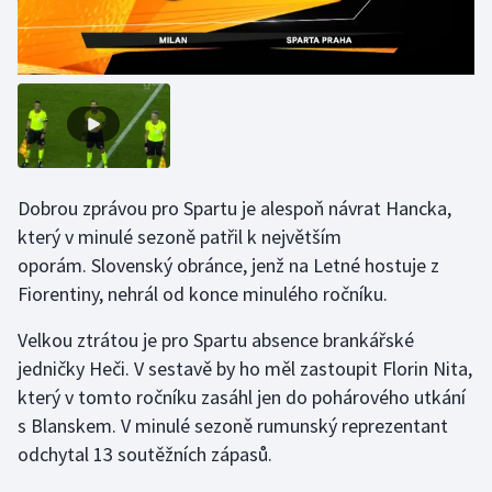
Olympijské hry
Parasport
Plavání
Plážový volejbal
Dobrou zprávou pro Spartu je alespoň návrat Hancka,
který v minulé sezoně patřil k největším
Ragby
oporám. Slovenský obránce, jenž na Letné hostuje z
Fiorentiny, nehrál od konce minulého ročníku.
Rychlobruslení
Velkou ztrátou je pro Spartu absence brankářské
Rychlostní kanoistika
jedničky Heči. V sestavě by ho měl zastoupit Florin Nita,
který v tomto ročníku zasáhl jen do pohárového utkání
Short track
s Blanskem. V minulé sezoně rumunský reprezentant
odchytal 13 soutěžních zápasů.
Sportovní střelba