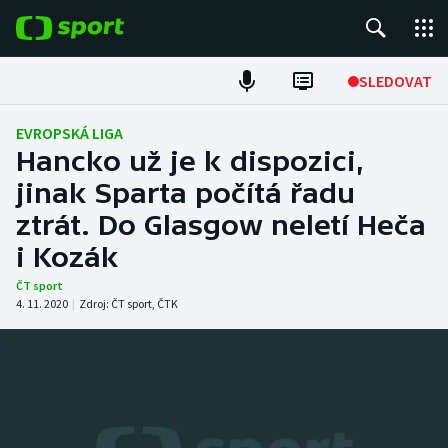
POPULÁRNÍ
SLEDOVAT
Fotbal
EVROPSKÁ LIGA
Hancko už je k dispozici,
Hokej
jinak Sparta počítá řadu
ztrát. Do Glasgow neletí Heča
Tenis
i Kozák
Atletika
ČT sport
4. 11. 2020
|
Zdroj:
ČT sport
,
ČTK
Cyklistika
DALŠÍ SPORTY
Americký fotbal
NEPŘEHLÉDNĚTE