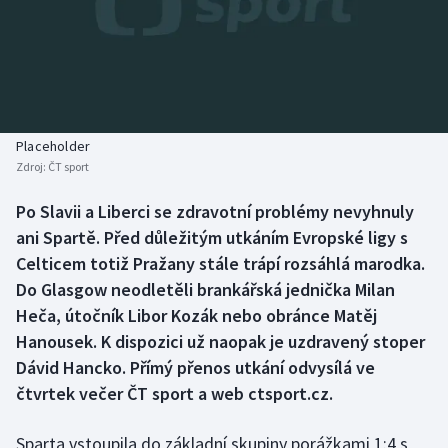
Baseball a softbal
Soutěže
Basketbal
Historické návraty
Biatlon
Aplikace ČT sport
Placeholder
Boby a skeleton
AZ kvíz
Zdroj:
ČT sport
Box
Po Slavii a Liberci se zdravotní problémy nevyhnuly
ani Spartě. Před důležitým utkáním Evropské ligy s
Curling
Celticem totiž Pražany stále trápí rozsáhlá marodka.
Do Glasgow neodletěli brankářská jednička Milan
Dostihy
Heča, útočník Libor Kozák nebo obránce Matěj
Hanousek. K dispozici už naopak je uzdravený stoper
Florbal
Dávid Hancko. Přímý přenos utkání odvysílá ve
čtvrtek večer ČT sport a web ctsport.cz.
Futsal
Sparta vstoupila do základní skupiny porážkami 1:4 s
Golf