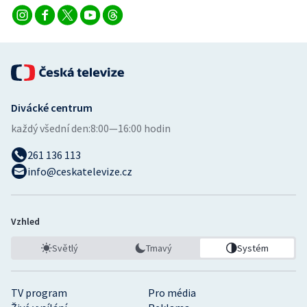
Divácké centrum
každý všední den:
8:00—16:00 hodin
261 136 113
info@ceskatelevize.cz
Vzhled
Světlý
Tmavý
Systém
TV program
Pro média