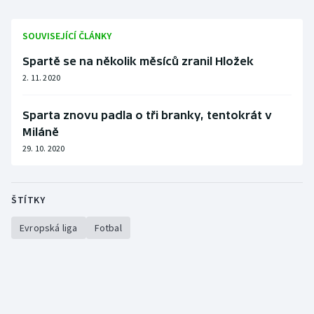
Stolní tenis
SOUVISEJÍCÍ ČLÁNKY
Triatlon
Spartě se na několik měsíců zranil Hložek
Veslování
2. 11. 2020
Vodní slalom
Sparta znovu padla o tři branky, tentokrát v
Miláně
Volejbal
29. 10. 2020
Ostatní
ŠTÍTKY
Evropská liga
Fotbal