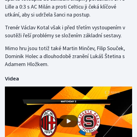
Lille a 0:3 s AC Milán a proti Celticu ji čeká klíčové
utkání, aby si udržela šanci na postup.
Gymnastika
Trenér Václav Kotal však i před třetím vystoupením v
Házená
soutěži řeší problémy se složením základní sestavy.
Jezdectví
Mimo hru jsou totiž také Martin Minčev, Filip Souček,
Dominik Holec a dlouhodobě zranění Lukáš Štetina s
Judo
Adamem Hložkem.
Krasobruslení
Videa
Lezení
Lyže a snowboard
Moderní pětiboj
Motorsport