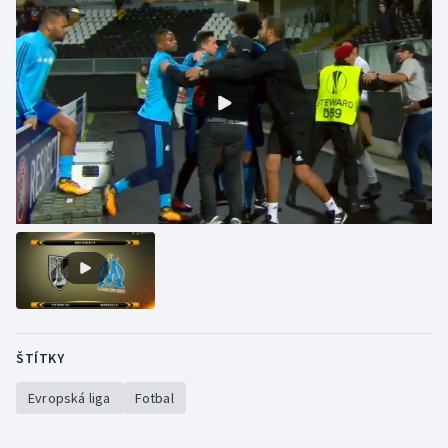
Olympijské hry
Parasport
Plavání
Plážový volejbal
Ragby
Rychlobruslení
Rychlostní kanoistika
ŠTÍTKY
Short track
Evropská liga
Fotbal
Sportovní střelba