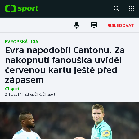
POPULÁRNÍ
SLEDOVAT
Fotbal
EVROPSKÁ LIGA
Evra napodobil Cantonu. Za
Hokej
nakopnutí fanouška uviděl
červenou kartu ještě před
Tenis
zápasem
Atletika
ČT sport
2. 11. 2017
|
Zdroj:
ČTK
,
ČT sport
Cyklistika
DALŠÍ SPORTY
Americký fotbal
NEPŘEHLÉDNĚTE