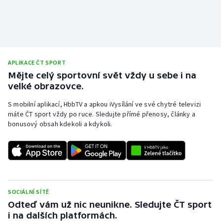
Stolní tenis
Triatlon
Veslování
APLIKACE ČT SPORT
Mějte celý sportovní svět vždy u sebe i na
Vodní slalom
velké obrazovce.
Volejbal
S mobilní aplikací, HbbTV a apkou iVysílání ve své chytré televizi
máte ČT sport vždy po ruce. Sledujte přímé přenosy, články a
bonusový obsah kdekoli a kdykoli.
Ostatní
SOCIÁLNÍ SÍTĚ
Odteď vám už nic neunikne. Sledujte ČT sport
i na dalších platformách.