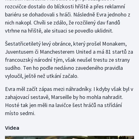
rozcvičce dostalo do blízkosti hřiště a přes reklamní
bariéru se dohadovali s hráči. Následně Evra jednoho z
Gymnastika
nich nakopl. Chvíli se zdálo, že rozčilený dav fandů
Házená
vtrhne na hřiště, ale situaci se povedlo uklidnit.
Šestatřicetiletý levý obránce, který prošel Monakem,
Jezdectví
Juventusem či Manchesterem United a má 81 startů za
Judo
francouzský národní tým, však neušel trestu ze strany
sudího. Ten ho podle nedávno zavedeného pravidla
Krasobruslení
vyloučil, ještě než utkání začalo.
Evra měl začít zápas mezi náhradníky. I kdyby však byl v
Lezení
zahajovací sestavě, Marseille by ho mohla nahradit.
Lyže a snowboard
Hosté tak jen měli na lavičce šest hráčů na střídání
místo sedmi.
Moderní pětiboj
Videa
Motorsport