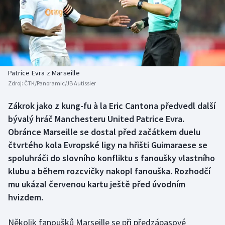
Baseball a softbal
Soutěže
Basketbal
Historické návraty
Biatlon
Aplikace ČT sport
Patrice Evra z Marseille
Boby a skeleton
AZ kvíz
Zdroj:
ČTK/Panoramic/JB Autissier
Box
Zákrok jako z kung-fu à la Eric Cantona předvedl další
bývalý hráč Manchesteru United Patrice Evra.
Curling
Obránce Marseille se dostal před začátkem duelu
čtvrtého kola Evropské ligy na hřišti Guimaraese se
Dostihy
spoluhráči do slovního konfliktu s fanoušky vlastního
klubu a během rozcvičky nakopl fanouška. Rozhodčí
Florbal
mu ukázal červenou kartu ještě před úvodním
hvizdem.
Futsal
Několik fanoušků Marseille se při předzápasové
Golf