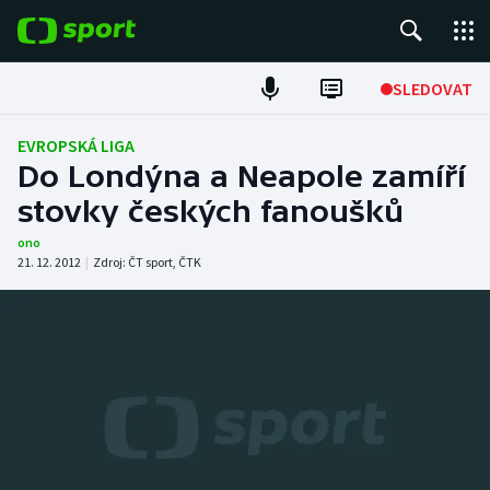
POPULÁRNÍ
SLEDOVAT
Fotbal
EVROPSKÁ LIGA
Do Londýna a Neapole zamíří
Hokej
stovky českých fanoušků
Tenis
ono
21. 12. 2012
|
Zdroj:
ČT sport
,
ČTK
Atletika
Cyklistika
DALŠÍ SPORTY
Americký fotbal
NEPŘEHLÉDNĚTE