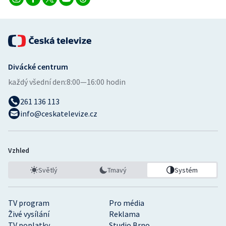
Divácké centrum
každý všední den:
8:00—16:00 hodin
261 136 113
info@ceskatelevize.cz
Vzhled
Světlý
Tmavý
Systém
TV program
Pro média
Živé vysílání
Reklama
TV poplatky
Studio Brno