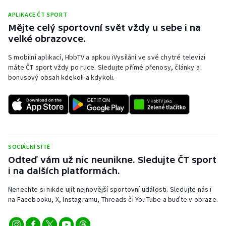
Stolní tenis
APLIKACE ČT SPORT
Mějte celý sportovní svět vždy u sebe i na
Triatlon
velké obrazovce.
Veslování
S mobilní aplikací, HbbTV a apkou iVysílání ve své chytré televizi
máte ČT sport vždy po ruce. Sledujte přímé přenosy, články a
bonusový obsah kdekoli a kdykoli.
Vodní slalom
Volejbal
Ostatní
SOCIÁLNÍ SÍTĚ
Odteď vám už nic neunikne. Sledujte ČT sport
i na dalších platformách.
Nenechte si nikde ujít nejnovější sportovní události. Sledujte nás i
na Facebooku, X, Instagramu, Threads či YouTube a buďte v obraze.