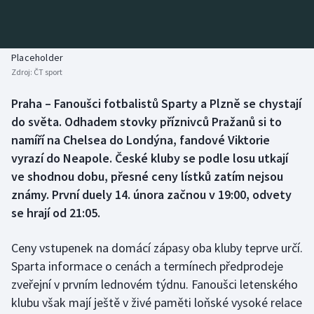
Baseball a softbal
Soutěže
Basketbal
Historické návraty
Placeholder
Zdroj:
ČT sport
Biatlon
Aplikace ČT sport
Praha – Fanoušci fotbalistů Sparty a Plzně se chystají
Boby a skeleton
AZ kvíz
do světa. Odhadem stovky příznivců Pražanů si to
namíří na Chelsea do Londýna, fandové Viktorie
Box
vyrazí do Neapole. České kluby se podle losu utkají
ve shodnou dobu, přesné ceny lístků zatím nejsou
Curling
známy. První duely 14. února začnou v 19:00, odvety
se hrají od 21:05.
Dostihy
Florbal
Ceny vstupenek na domácí zápasy oba kluby teprve určí.
Sparta informace o cenách a termínech předprodeje
Futsal
zveřejní v prvním lednovém týdnu. Fanoušci letenského
klubu však mají ještě v živé paměti loňské vysoké relace
Golf