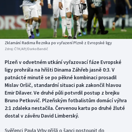
Baseball a softbal
Soutěže
Basketbal
Historické návraty
Biatlon
Aplikace ČT sport
Zklamání Radima Řezníka po vyřazení Plzně z Evropské ligy
Boby a skeleton
AZ kvíz
Zdroj:
ČTK/AP//Darko Bandič
Box
Plzeň v odvetném utkání vyřazovací fáze Evropské
ligy prohrála na hřišti Dinama Záhřeb jasně 0:3. V
Curling
patnácté minutě se po pěkné kombinaci prosadil
Mislav Oršič, standardní situaci pak zakončil hlavou
Dostihy
Emir Dilaver. Ve druhé půli potvrdil postup z brejku
Bruno Petkovič. Plzeňským fotbalistům domácí výhra
Florbal
2:1 zdaleka nestačila. Červenou kartu po druhé žluté
dostal v závěru David Limberský.
Futsal
Svěřenci Pavla Vrby přišli o šanci postoupit do
Golf