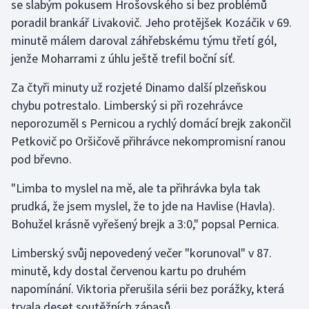
se slabým pokusem Hrošovského si bez problémů
poradil brankář Livakovič. Jeho protějšek Kozáčik v 69.
minutě málem daroval záhřebskému týmu třetí gól,
jenže Moharrami z úhlu ještě trefil boční síť.
Za čtyři minuty už rozjeté Dinamo další plzeňskou
chybu potrestalo. Limberský si při rozehrávce
neporozuměl s Pernicou a rychlý domácí brejk zakončil
Petkovič po Oršičově přihrávce nekompromisní ranou
pod břevno.
"Limba to myslel na mě, ale ta přihrávka byla tak
prudká, že jsem myslel, že to jde na Havlise (Havla).
Bohužel krásně vyřešený brejk a 3:0," popsal Pernica.
Limberský svůj nepovedený večer "korunoval" v 87.
minutě, kdy dostal červenou kartu po druhém
napomínání. Viktoria přerušila sérii bez porážky, která
trvala deset soutěžních zápasů.