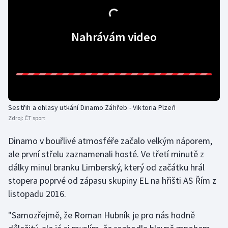
Olympijské hry
Nahrávám video
Parasport
Plavání
Plážový volejbal
Sestřih a ohlasy utkání Dinamo Záhřeb - Viktoria Plzeň
Ragby
Zdroj:
ČT sport
Rychlobruslení
Dinamo v bouřlivé atmosféře začalo velkým náporem,
ale první střelu zaznamenali hosté. Ve třetí minutě z
Rychlostní kanoistika
dálky minul branku Limberský, který od začátku hrál
stopera poprvé od zápasu skupiny EL na hřišti AS Řím z
Short track
listopadu 2016.
Sportovní střelba
"Samozřejmě, že Roman Hubník je pro nás hodně