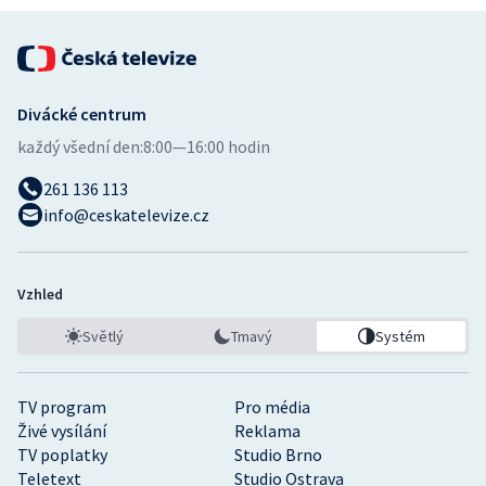
Divácké centrum
každý všední den:
8:00—16:00 hodin
261 136 113
info@ceskatelevize.cz
Vzhled
Světlý
Tmavý
Systém
TV program
Pro média
Živé vysílání
Reklama
TV poplatky
Studio Brno
Teletext
Studio Ostrava