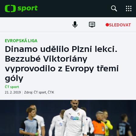
POPULÁRNÍ
SLEDOVAT
Fotbal
EVROPSKÁ LIGA
Dinamo udělilo Plzni lekci.
Hokej
Bezzubé Viktoriány
vyprovodilo z Evropy třemi
Tenis
góly
Atletika
ČT sport
21. 2. 2019
|
Zdroj:
ČT sport
,
ČTK
Cyklistika
DALŠÍ SPORTY
Americký fotbal
NEPŘEHLÉDNĚTE