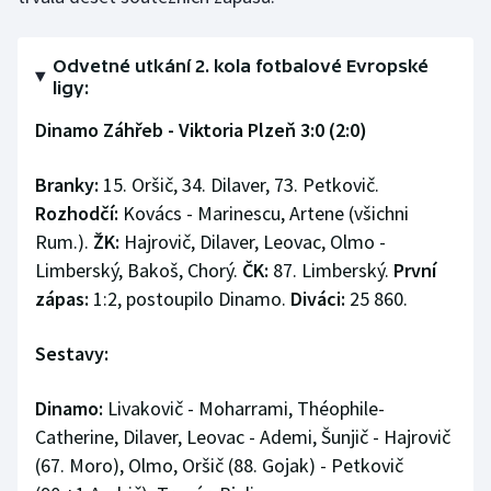
Odvetné utkání 2. kola fotbalové Evropské
ligy:
Dinamo Záhřeb - Viktoria Plzeň 3:0 (2:0)
Branky:
15. Oršič, 34. Dilaver, 73. Petkovič.
Rozhodčí:
Kovács - Marinescu, Artene (všichni
Rum.).
ŽK:
Hajrovič, Dilaver, Leovac, Olmo -
Limberský, Bakoš, Chorý.
ČK:
87. Limberský.
První
zápas:
1:2, postoupilo Dinamo.
Diváci:
25 860.
Sestavy:
Dinamo:
Livakovič - Moharrami, Théophile-
Catherine, Dilaver, Leovac - Ademi, Šunjič - Hajrovič
(67. Moro), Olmo, Oršič (88. Gojak) - Petkovič