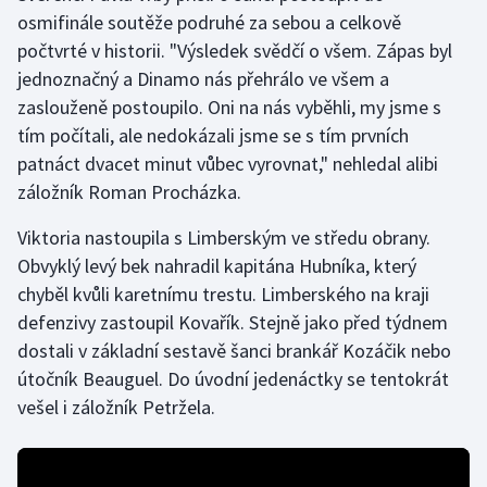
osmifinále soutěže podruhé za sebou a celkově
počtvrté v historii. "Výsledek svědčí o všem. Zápas byl
Gymnastika
jednoznačný a Dinamo nás přehrálo ve všem a
Házená
zaslouženě postoupilo. Oni na nás vyběhli, my jsme s
tím počítali, ale nedokázali jsme se s tím prvních
Jezdectví
patnáct dvacet minut vůbec vyrovnat," nehledal alibi
záložník Roman Procházka.
Judo
Viktoria nastoupila s Limberským ve středu obrany.
Krasobruslení
Obvyklý levý bek nahradil kapitána Hubníka, který
chyběl kvůli karetnímu trestu. Limberského na kraji
Lezení
defenzivy zastoupil Kovařík. Stejně jako před týdnem
dostali v základní sestavě šanci brankář Kozáčik nebo
Lyže a snowboard
útočník Beauguel. Do úvodní jedenáctky se tentokrát
vešel i záložník Petržela.
Moderní pětiboj
Motorsport