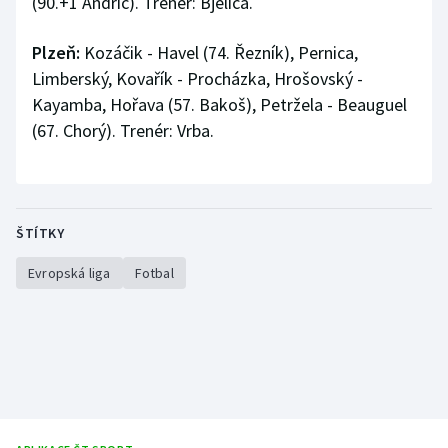
(90.+1 Andrič). Trenér: Bjelica.
Plzeň:
Kozáčik - Havel (74. Řezník), Pernica,
Limberský, Kovařík - Procházka, Hrošovský -
Kayamba, Hořava (57. Bakoš), Petržela - Beauguel
(67. Chorý). Trenér: Vrba.
ŠTÍTKY
Evropská liga
Fotbal