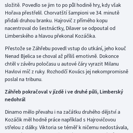
složitě. Povedlo se jim to po půl hodině hry, kdy však
Hořava přestřelil. Chorvatští šampioni ve 34. minutě
přidali druhou branku. Hajrovič z přímého kopu
nacentroval do šestnáctky, Dilaver se odpoutal od
Limberského a hlavou překonal Kozáčika.
Přestože se Záhřebu povedl vstup do utkání, jeho kouč
Nenad Bjelica se choval až příliš emotivně. Dokonce
chtěl v závěru poločasu u autové čáry vyrazit Milanu
Havlovi míč z ruky. Rozhodčí Kovács jej nekompromisně
poslal na tribunu.
Záhřeb pokračoval v jízdě i ve druhé půli, Limberský
nedohrál
Dinamo mělo převahu i na začátku druhého dějství a
Kozáčik měl hodně práce například s Hajrovičovou
střelou z dálky. Viktoria se téměř k ničemu nedostávala,