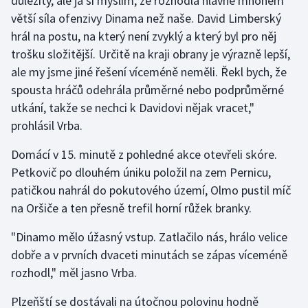
důležitý, ale já si myslím, že rozhodla hlavně mnohem
Stolní tenis
větší síla ofenzivy Dinama než naše. David Limberský
hrál na postu, na který není zvyklý a který byl pro něj
Triatlon
trošku složitější. Určitě na kraji obrany je výrazně lepší,
ale my jsme jiné řešení víceméně neměli. Řekl bych, že
Veslování
spousta hráčů odehrála průměrné nebo podprůměrné
utkání, takže se nechci k Davidovi nějak vracet,"
Vodní slalom
prohlásil Vrba.
Volejbal
Domácí v 15. minutě z pohledné akce otevřeli skóre.
Petkovič po dlouhém úniku položil na zem Pernicu,
Ostatní
patičkou nahrál do pokutového území, Olmo pustil míč
na Oršiče a ten přesně trefil horní růžek branky.
"Dinamo mělo úžasný vstup. Zatlačilo nás, hrálo velice
dobře a v prvních dvaceti minutách se zápas víceméně
rozhodl," měl jasno Vrba.
Plzeňští se dostávali na útočnou polovinu hodně