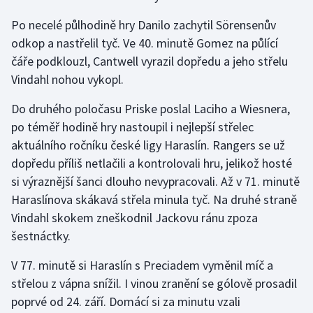
Po necelé půlhodině hry Danilo zachytil Sörensenův
odkop a nastřelil tyč. Ve 40. minutě Gomez na půlící
čáře podklouzl, Cantwell vyrazil dopředu a jeho střelu
Vindahl nohou vykopl.
Do druhého poločasu Priske poslal Laciho a Wiesnera,
po téměř hodině hry nastoupil i nejlepší střelec
aktuálního ročníku české ligy Haraslín. Rangers se už
dopředu příliš netlačili a kontrolovali hru, jelikož hosté
si výraznější šanci dlouho nevypracovali. Až v 71. minutě
Haraslínova skákavá střela minula tyč. Na druhé straně
Vindahl skokem zneškodnil Jackovu ránu zpoza
šestnáctky.
V 77. minutě si Haraslín s Preciadem vyměnil míč a
střelou z vápna snížil. I vinou zranění se gólově prosadil
poprvé od 24. září. Domácí si za minutu vzali