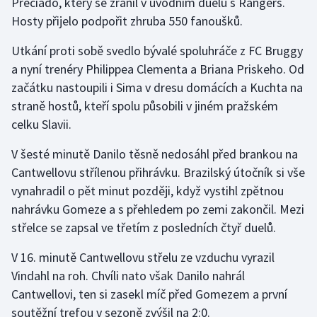
Preciado, který se zranil v úvodním duelu s Rangers.
Stolní tenis
Hosty přijelo podpořit zhruba 550 fanoušků.
Triatlon
Utkání proti sobě svedlo bývalé spoluhráče z FC Bruggy
a nyní trenéry Philippea Clementa a Briana Priskeho. Od
Veslování
začátku nastoupili i Sima v dresu domácích a Kuchta na
straně hostů, kteří spolu působili v jiném pražském
Vodní slalom
celku Slavii.
Volejbal
V šesté minutě Danilo těsně nedosáhl před brankou na
Cantwellovu střílenou přihrávku. Brazilský útočník si vše
Ostatní
vynahradil o pět minut později, když vystihl zpětnou
nahrávku Gomeze a s přehledem po zemi zakončil. Mezi
střelce se zapsal ve třetím z posledních čtyř duelů.
V 16. minutě Cantwellovu střelu ze vzduchu vyrazil
Vindahl na roh. Chvíli nato však Danilo nahrál
Cantwellovi, ten si zasekl míč před Gomezem a první
soutěžní trefou v sezoně zvýšil na 2:0.