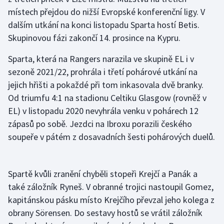
místech přejdou do nižší Evropské konferenční ligy. V
Olympijské hry
dalším utkání na konci listopadu Sparta hostí Betis.
Skupinovou fázi zakončí 14. prosince na Kypru.
Parasport
Sparta, která na Rangers narazila ve skupině EL i v
Plavání
sezoně 2021/22, prohrála i třetí pohárové utkání na
jejich hřišti a pokaždé při tom inkasovala dvě branky.
Plážový volejbal
Od triumfu 4:1 na stadionu Celtiku Glasgow (rovněž v
EL) v listopadu 2020 nevyhrála venku v pohárech 12
Ragby
zápasů po sobě. Jezdci na Ibroxu porazili českého
Rychlobruslení
soupeře v pátém z dosavadních šesti pohárových duelů.
Rychlostní kanoistika
Spartě kvůli zranění chyběli stopeři Krejčí a Panák a
Short track
také záložník Ryneš. V obranné trojici nastoupil Gomez,
kapitánskou pásku místo Krejčího převzal jeho kolega z
Sportovní střelba
obrany Sörensen. Do sestavy hostů se vrátil záložník