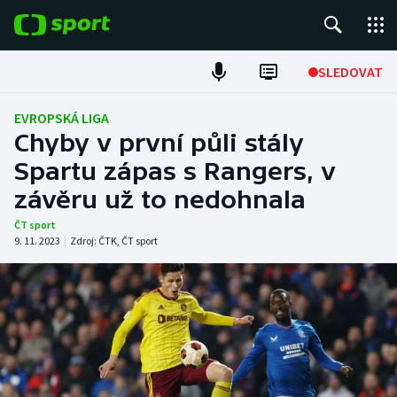
POPULÁRNÍ
SLEDOVAT
Fotbal
EVROPSKÁ LIGA
Chyby v první půli stály
Hokej
Spartu zápas s Rangers, v
závěru už to nedohnala
Tenis
ČT sport
Atletika
9. 11. 2023
|
Zdroj:
ČTK
,
ČT sport
Cyklistika
DALŠÍ SPORTY
Americký fotbal
NEPŘEHLÉDNĚTE