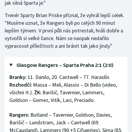
jak silná Sparta je."
Trenér Sparty Brian Priske přiznal, že vyhrál lepší celek.
"Musíme uznat, že Rangers byli po celých 90 minut
lepším týmem. V první půli nás potrestali, hráli dobře a
vytvořili si velké šance. Nám se naopak nedařilo
vypracovat příležitosti a ani bránit tak jako jindy."
Glasgow Rangers – Sparta Praha 2:1 (2:0)
Branky:
11. Danilo, 20. Cantwell – 77. Haraslín.
Rozhodčí:
Massa – Meli, Alassio – Di Bello (video,
všichni It.).
ŽK:
Barišič, Tavernier, Lammers,
Goldson – Gomez, Vitík, Laci, Preciado.
Rangers:
Butland – Tavernier, Goldson, Davies,
Barišič – Lundstram, Jack – Cantwell (69.
McCausland), Lammers (90.+5 Cifuentes), Sima (85.