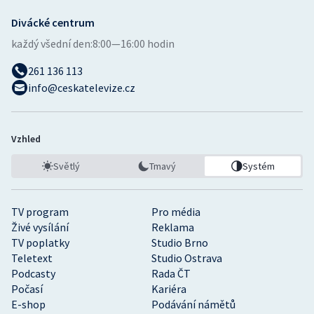
Divácké centrum
každý všední den:
8:00—16:00 hodin
261 136 113
info@ceskatelevize.cz
Vzhled
Světlý
Tmavý
Systém
TV program
Pro média
Živé vysílání
Reklama
TV poplatky
Studio Brno
Teletext
Studio Ostrava
Podcasty
Rada ČT
Počasí
Kariéra
E-shop
Podávání námětů