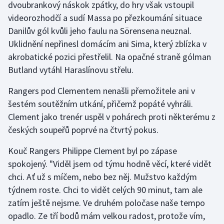
dvoubrankový náskok zpátky, do hry však vstoupil
videorozhodčí a sudí Massa po přezkoumání situace
Danilův gól kvůli jeho faulu na Sörensena neuznal.
Uklidnění nepřinesl domácím ani Sima, který zblízka v
akrobatické pozici přestřelil. Na opačné straně gólman
Butland vytáhl Haraslínovu střelu.
Rangers pod Clementem nenašli přemožitele ani v
šestém soutěžním utkání, přičemž popáté vyhráli.
Clement jako trenér uspěl v pohárech proti některému z
českých soupeřů poprvé na čtvrtý pokus.
Kouč Rangers Philippe Clement byl po zápase
spokojený. "Viděl jsem od týmu hodně věcí, které vidět
chci. Ať už s míčem, nebo bez něj. Mužstvo každým
týdnem roste. Chci to vidět celých 90 minut, tam ale
zatím ještě nejsme. Ve druhém poločase naše tempo
opadlo. Ze tří bodů mám velkou radost, protože vím,