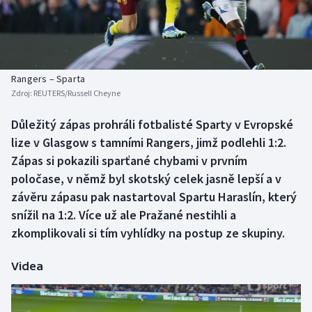
Baseball a softbal
Soutěže
Basketbal
Historické návraty
Biatlon
Aplikace ČT sport
Rangers – Sparta
Zdroj:
REUTERS/Russell Cheyne
Boby a skeleton
AZ kvíz
Důležitý zápas prohráli fotbalisté Sparty v Evropské
lize v Glasgow s tamními Rangers, jimž podlehli 1:2.
Box
Zápas si pokazili sparťané chybami v prvním
Curling
poločase, v němž byl skotský celek jasně lepší a v
závěru zápasu pak nastartoval Spartu Haraslín, který
Dostihy
snížil na 1:2. Více už ale Pražané nestihli a
zkomplikovali si tím vyhlídky na postup ze skupiny.
Florbal
Videa
Futsal
Golf