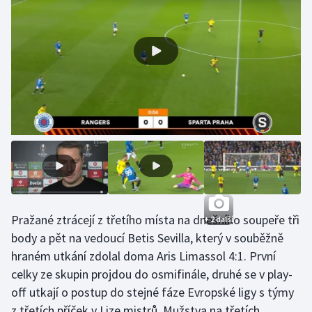
Gymnastika
Házená
Jezdectví
Judo
Krasobruslení
Lezení
Pražané ztrácejí z třetího místa na dnešního soupeře tři
+ 2 další
Lyže a snowboard
body a pět na vedoucí Betis Sevilla, který v souběžně
hraném utkání zdolal doma Aris Limassol 4:1. První
Moderní pětiboj
celky ze skupin projdou do osmifinále, druhé se v play-
off utkají o postup do stejné fáze Evropské ligy s týmy
Motorsport
z třetích příček v Lize mistrů. Mužstva na třetích