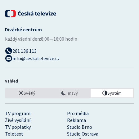
Stolní tenis
Triatlon
Divácké centrum
Veslování
každý všední den:
8:00—16:00 hodin
Vodní slalom
261 136 113
info@ceskatelevize.cz
Volejbal
Ostatní
Vzhled
Světlý
Tmavý
Systém
TV program
Pro média
Živé vysílání
Reklama
TV poplatky
Studio Brno
Teletext
Studio Ostrava