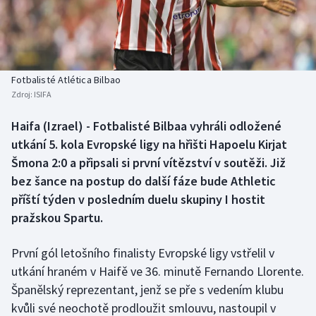
Baseball a softbal
Soutěže
Basketbal
Historické návraty
Biatlon
Aplikace ČT sport
Fotbalisté Atlética Bilbao
Zdroj:
ISIFA
Boby a skeleton
AZ kvíz
Haifa (Izrael) - Fotbalisté Bilbaa vyhráli odložené
utkání 5. kola Evropské ligy na hřišti Hapoelu Kirjat
Box
Šmona 2:0 a připsali si první vítězství v soutěži. Již
Curling
bez šance na postup do další fáze bude Athletic
příští týden v posledním duelu skupiny I hostit
Dostihy
pražskou Spartu.
Florbal
První gól letošního finalisty Evropské ligy vstřelil v
utkání hraném v Haifě ve 36. minutě Fernando Llorente.
Futsal
Španělský reprezentant, jenž se pře s vedením klubu
kvůli své neochotě prodloužit smlouvu, nastoupil v
Golf