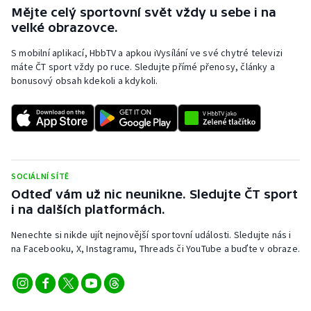
Mějte celý sportovní svět vždy u sebe i na
Olympijské hry
velké obrazovce.
S mobilní aplikací, HbbTV a apkou iVysílání ve své chytré televizi
Parasport
máte ČT sport vždy po ruce. Sledujte přímé přenosy, články a
bonusový obsah kdekoli a kdykoli.
Plavání
Plážový volejbal
Ragby
SOCIÁLNÍ SÍTĚ
Rychlobruslení
Odteď vám už nic neunikne. Sledujte ČT sport
i na dalších platformách.
Rychlostní kanoistika
Nenechte si nikde ujít nejnovější sportovní události. Sledujte nás i
na Facebooku, X, Instagramu, Threads či YouTube a buďte v obraze.
Short track
Sportovní střelba