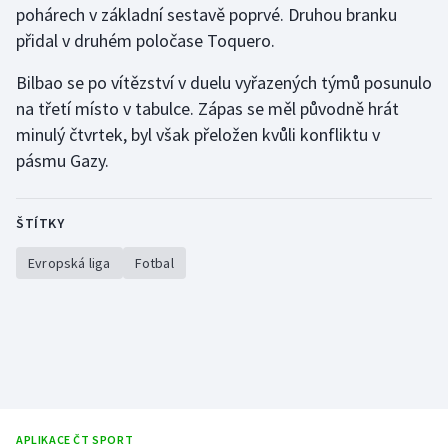
pohárech v základní sestavě poprvé. Druhou branku
přidal v druhém poločase Toquero.
Gymnastika
Bilbao se po vítězství v duelu vyřazených týmů posunulo
Házená
na třetí místo v tabulce. Zápas se měl původně hrát
minulý čtvrtek, byl však přeložen kvůli konfliktu v
Jezdectví
pásmu Gazy.
Judo
ŠTÍTKY
Krasobruslení
Evropská liga
Fotbal
Lezení
Lyže a snowboard
Moderní pětiboj
Motorsport
APLIKACE ČT SPORT