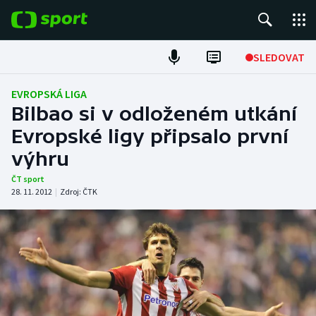
POPULÁRNÍ
SLEDOVAT
Fotbal
EVROPSKÁ LIGA
Bilbao si v odloženém utkání
Hokej
Evropské ligy připsalo první
výhru
Tenis
ČT sport
Atletika
28. 11. 2012
|
Zdroj:
ČTK
Cyklistika
DALŠÍ SPORTY
Americký fotbal
NEPŘEHLÉDNĚTE